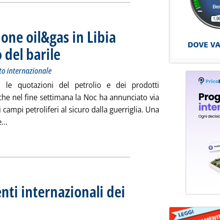
ione oil&gas in Libia
 del barile
. Sottotitolo: Andamento dei prezzi petroliferi sul mercato internazio
. Pubblicata martedì 22 settembre 2020 alle 13.16.
to internazionale
ali, le quotazioni del petrolio e dei prodotti
 che nel fine settimana la Noc ha annunciato via
 campi petroliferi al sicuro dalla guerriglia. Una
Leggi tutta la notizia: 'Il riavvio della produzione oil&gas in 
...
ia
enti internazionali dei
 18 settembre 2020
 settembre 2020 alle 9.49.