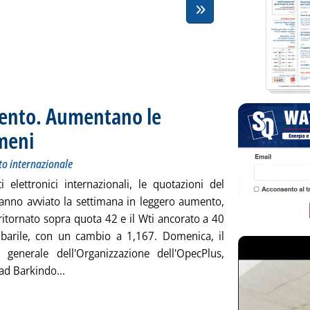
mento. Aumentano le
rmeni
. Sottotitolo: Andamento dei prezzi petroliferi sul mercato internazionale
. Pubblicata martedì 29 settembre 2020 alle 16.4.
to internazionale
ti elettronici internazionali, le quotazioni del
hanno avviato la settimana in leggero aumento,
ritornato sopra quota 42 e il Wti ancorato a 40
l barile, con un cambio a 1,167. Domenica, il
o generale dell'Organizzazione dell'OpecPlus,
Leggi tutta la notizia: 'Greggi in leggero aument
 Barkindo...
ia