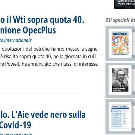
o il Wti sopra quota 40.
Gli speciali d
iunione OpecPlus
. Sottotitolo: Andamento dei prezzi petroliferi sul merc
. Pubblicata giovedì 17 settembre 2020 alle 12.32.
to internazionale
, le quotazioni del petrolio hanno messo a segno
 risalito sopra quota 40, nella giornata in cui il
e Powell, ha annunciato che i tassi di interesse
 tutta la notizia: 'Fed e Uragani spingono il Wti sopra quota 4
ia
lo. L'Aie vede nero sulla
 Covid-19
. Sottotitolo: Andamento dei prezzi petroliferi sul mercato internazionale
. Pubblicata martedì 15 settembre 2020 alle 13.15.