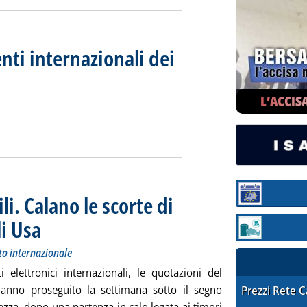
enti internazionali dei
al 25 settembre 2020
 settembre 2020 alle 10.40.
L’ACCIS
riferimenti internazionali dei prezzi interni '
ia
li. Calano le scorte di
Sezione:
i Usa
. Sottotitolo: Andamento dei prezzi petroliferi sul mercato internazionale
. Pubblicata giovedì 24 settembre 2020 alle 13.7.
Sezione: quotaz
to internazionale
ti elettronici internazionali, le quotazioni del
hanno proseguito la settimana sotto il segno
STAFFETTA PRE
Prezzi Rete 