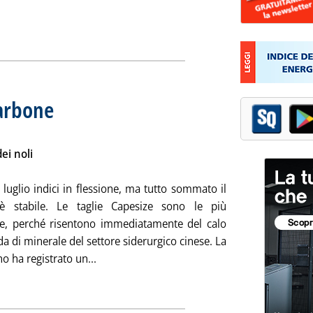
riferimenti internazionali dei prezzi interni '
ia
carbone
. Sottotitolo: Mercato internazionale del carbone
. Pubblicata venerdì 18 settembre 2020 alle 13.2.
ei noli
 luglio indici in flessione, ma tutto sommato il
è stabile. Le taglie Capesize sono le più
te, perché risentono immediatamente del calo
 di minerale del settore siderurgico cinese. La
Leggi tutta la notizia: 'Mercato dei noli del
o ha registrato un...
ia