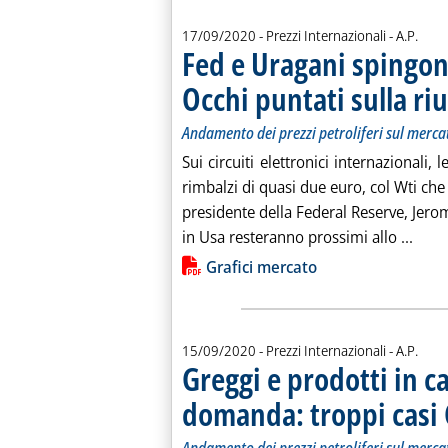
di:
17/09/2020
- Prezzi Internazionali -
A.P.
Fed e Uragani spingon
Occhi puntati sulla r
Andamento dei prezzi petroliferi sul merca
Sui circuiti elettronici internazionali
rimbalzi di quasi due euro, col Wti che è
presidente della Federal Reserve, Jerom
Leggi
in Usa resteranno prossimi allo ...
Lista allegati PDF alla notiz
Grafici mercato
di:
15/09/2020
- Prezzi Internazionali -
A.P.
Greggi e prodotti in ca
domanda: troppi casi