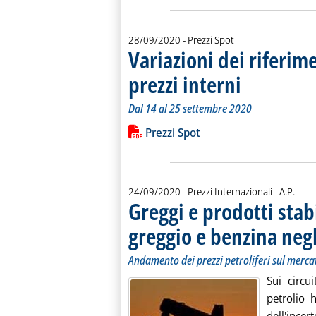
28/09/2020
- Prezzi Spot
Variazioni dei riferim
prezzi interni
. Sottotitolo: Dal 14 
. Pubblicata lunedì 28
Dal 14 al 25 settembre 2020
Leggi tutta la notizia: 'Variazioni dei 
Lista allegati PDF alla notiz
Prezzi Spot
di:
24/09/2020
- Prezzi Internazionali -
A.P.
Greggi e prodotti stabi
greggio e benzina negl
Andamento dei prezzi petroliferi sul merca
Sui circui
petrolio 