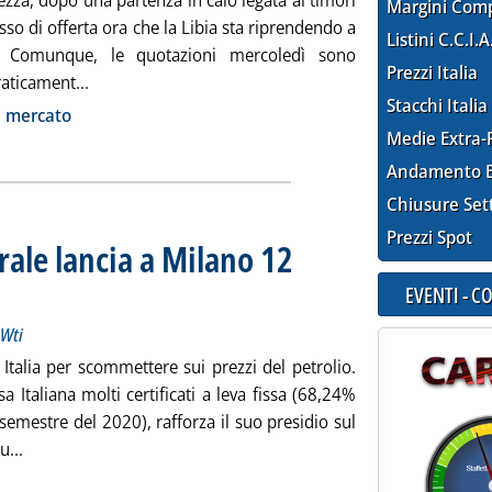
tezza, dopo una partenza in calo legata ai timori
Margini Com
sso di offerta ora che la Libia sta riprendendo a
Listini C.C.I.A
 Comunque, le quotazioni mercoledì sono
Prezzi Italia
Leggi tutta la notizia: 'Greggi e prodotti stabili. Ca
aticament...
Stacchi Italia
ia
i mercato
Medie Extra-
Andamento E
Chiusure Set
Prezzi Spot
rale lancia a Milano 12
azioni di prezzo di Brent e Wti
embre 2020 alle 12.32.
EVENTI - 
 Wti
Italia per scommettere sui prezzi del petrolio.
 Italiana molti certificati a leva fissa (68,24%
emestre del 2020), rafforza il suo presidio sul
Leggi tutta la notizia: 'Petrolio, Societè Generale lancia a Mi
u...