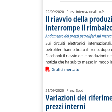
di:
22/09/2020
- Prezzi Internazionali -
A.P.
Il riavvio della produz
interrompe il rimbalzo
Andamento dei prezzi petroliferi sul merca
Sui circuiti elettronici internazion
petroliferi hanno tirato il freno, dopo
Facebook il riavvio delle produzioni nei
notizia che ha subito messo in modo le
Lista allegati PDF alla notiz
Grafici mercato
21/09/2020
- Prezzi Spot
Variazioni dei riferim
prezzi interni
. Sottotitolo: Dal 7 al
. Pubblicata lunedì 21