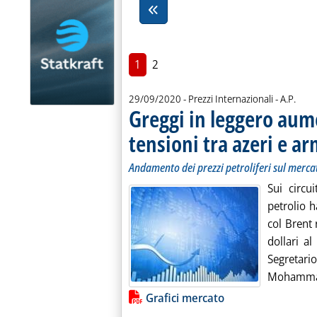
1
2
di:
29/09/2020
- Prezzi Internazionali -
A.P.
Greggi in leggero au
tensioni tra azeri e a
Andamento dei prezzi petroliferi sul merca
Sui circui
petrolio 
col Brent 
dollari a
Segretari
Mohammad
Lista allegati PDF alla notiz
Grafici mercato