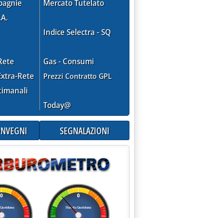
pagnie
Mercato Tutelato
.A.
Indice Selectra - SQ
lano le scorte di greggio e benzina negli Usa'
Rete
Gas - Consumi
xtra-Rete
Prezzi Contratto GPL
timanali
Today@
CONVEGNI
SEGNALAZIONI
lano 12 certificati'