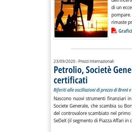
dell'incer
di un ecce
pompare.
rimaste pr
Lista allegati PDF alla notiz
Grafic
23/09/2020
- Prezzi Internazionali
Petrolio, Societè Gene
certificati
. Sottotitolo: Riferiti alle oscill
. Pubblicata mercoledì 23 sett
Riferiti alle oscillazioni di prezzo di Brent e
Nascono nuovi strumenti finanziari in 
Societe Generale, che scambia su Borsa
del controvalore scambiato nel primo s
SeDeX (il segmento di Piazza Affari in c