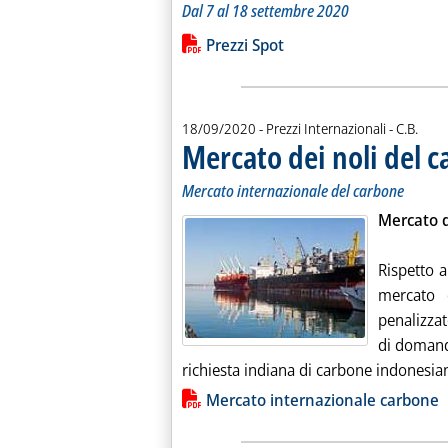
Dal 7 al 18 settembre 2020
Leggi tutta la notizia: 'Variazioni dei 
Lista allegati PDF alla notiz
Prezzi Spot
di:
18/09/2020
- Prezzi Internazionali -
C.B.
Mercato dei noli del 
Mercato internazionale del carbone
Mercato d
Rispetto a
mercato 
penalizza
di domanda
richiesta indiana di carbone indonesian
Lista allegati PDF alla notiz
Mercato internazionale carbone