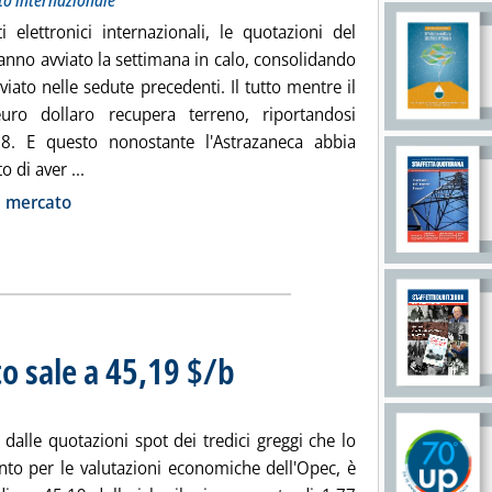
to internazionale
ti elettronici internazionali, le quotazioni del
anno avviato la settimana in calo, consolidando
vviato nelle sedute precedenti. Il tutto mentre il
uro dollaro recupera terreno, riportandosi
8. E questo nonostante l'Astrazaneca abbia
Leggi tutta la notizia: 'Greggi e prodotti in calo. L'
 di aver ...
ia
i mercato
o sale a 45,19 $/b
. Sottotitolo: Mercato dei greggi
. Pubblicata lunedì 14 settembre 2020 alle 15.40
 dalle quotazioni spot dei tredici greggi che lo
o per le valutazioni economiche dell'Opec, è