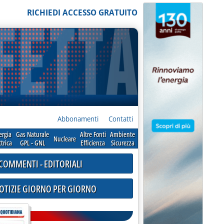
RICHIEDI ACCESSO GRATUITO
Abbonamenti
Contatti
ergia
Gas Naturale
Altre Fonti
Ambiente
Nucleare
ttrica
GPL - GNL
Efficienza
Sicurezza
COMMENTI - EDITORIALI
NOTIZIE GIORNO PER GIORNO