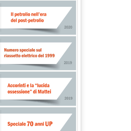
Aie vede nero sulla domanda: troppi casi Covid-19'
.