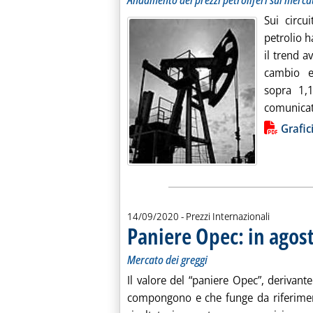
Andamento dei prezzi petroliferi sul merca
Sui circui
petrolio h
il trend a
cambio e
sopra 1,1
comunicato
Lista allegati PDF alla notiz
Grafic
14/09/2020
- Prezzi Internazionali
Paniere Opec: in agost
Mercato dei greggi
Il valore del “paniere Opec”, derivante
compongono e che funge da riferiment