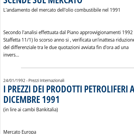
L'andamento del mercato dell'olio combustibile nel 1991
Secondo l'analisi effettuata dal Piano approvvigionamenti 1992 
Staffetta 11/1) lo scorso anno si ‚ verificata un'inattesa riduzion
del differenziale tra le due quotazioni avviata fin d'ora ad una
Leggi tutta la notizia: 'ATZ E BTZ PIU' VICINI QU
invers...
24/01/1992
- Prezzi Internazionali
I PREZZI DEI PRODOTTI PETROLIFERI A
DICEMBRE 1991
. Pubblicata venerdì 24 gennaio 1992 alle 0.0.
(in lire ai cambi Bankitalia)
Mercato Europa