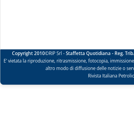
Copyright 2010
©RIP Srl -
Staffetta Quotidiana - Reg. Tri
E' vietata la riproduzione, ritrasmissione, fotocopia, immissione 
altro modo di diffusione delle notizie o ser
Rivista Italiana Petrol