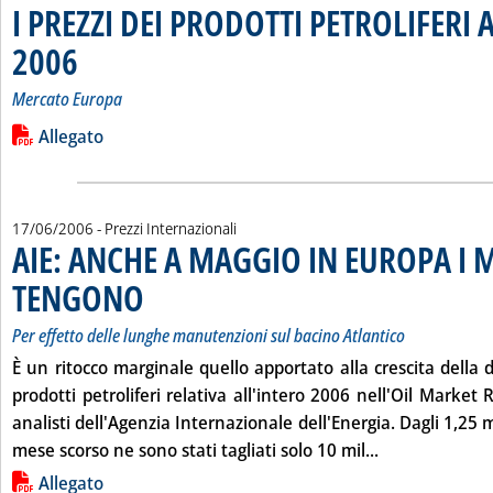
I PREZZI DEI PRODOTTI PETROLIFERI A
2006
. Sottotitolo: Mercato Europa
. Pubblicata martedì 20 giugno 2006 alle 12.26.
Mercato Europa
Leggi tutta la notizia: 'I PREZZI DEI PRODOTTI PETROLIFERI A
Lista allegati PDF alla notizia
Allegato
17/06/2006
- Prezzi Internazionali
AIE: ANCHE A MAGGIO IN EUROPA I 
TENGONO
. Sottotitolo: Per effetto delle lunghe manutenzioni sul bacino Atlan
. Pubblicata sabato 17 giugno 2006 alle 15.8.
Per effetto delle lunghe manutenzioni sul bacino Atlantico
È un ritocco marginale quello apportato alla crescita dell
prodotti petroliferi relativa all'intero 2006 nell'Oil Market 
analisti dell'Agenzia Internazionale dell'Energia. Dagli 1,25 mil
Leggi tutta l
mese scorso ne sono stati tagliati solo 10 mil...
Lista allegati PDF alla notizia
Allegato