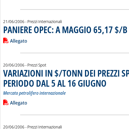
21/06/2006
- Prezzi Internazionali
PANIERE OPEC: A MAGGIO 65,17 $/B
.
Leggi tutta la notizia: 'PANIERE OPEC: A MAGGIO 65,17 $/B'
Lista allegati PDF alla notizia
Allegato
20/06/2006
- Prezzi Spot
VARIAZIONI IN $/TONN DEI PREZZI S
PERIODO DAL 5 AL 16 GIUGNO
. Sottotitolo: Me
. Pubblicata mar
Mercato petrolifero internazionale
Leggi tutta la notizia: 'VARIAZIONI IN $/TONN DEI PREZZI
Lista allegati PDF alla notizia
Allegato
20/06/2006
- Prezzi Internazionali