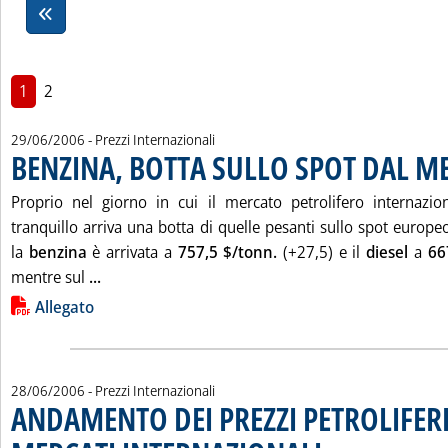
1
2
29/06/2006
- Prezzi Internazionali
BENZINA, BOTTA SULLO SPOT DAL M
. Pubblicata giovedì 29 giugno 2006 alle 16.32.
Proprio nel giorno in cui il mercato petrolifero internazio
tranquillo arriva una botta di quelle pesanti sullo spot europe
la
benzina
è arrivata a
757,5 $/tonn.
(+27,5) e il
diesel
a
66
Leggi tutta la notizia: 'BENZINA, BOTTA SULLO
mentre sul
...
Lista allegati PDF alla notizia
Allegato
28/06/2006
- Prezzi Internazionali
ANDAMENTO DEI PREZZI PETROLIFERI
. Pubblicata mercoledì 28 