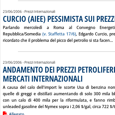
23/06/2006
- Prezzi Internazionali
CURCIO (AIEE) PESSIMISTA SUI PREZZ
Parlando mercoledì a Roma al Convegno Energeti
Repubblica/Somedia
(v. Staffetta 17/6)
, Edgardo Curcio, pre
L
ricordato che il problema del picco del petrolio si sta facen...
23/06/2006
- Prezzi Internazionali
ANDAMENTO DEI PREZZI PETROLIFERI
MERCATI INTERNAZIONALI
. Pubblicata venerdì 23 gi
A causa del calo dell'import le scorte Usa di benzina non
quelle di greggi e distillati aumentando di solo 300 mila 
con un calo di 400 mila per la riformulata, e fanno rimba
unleaded gasoline del Nymex sopra i 2,06 $/gal, circa 722 $/t
Lista allegati PDF alla notizia
Allegato