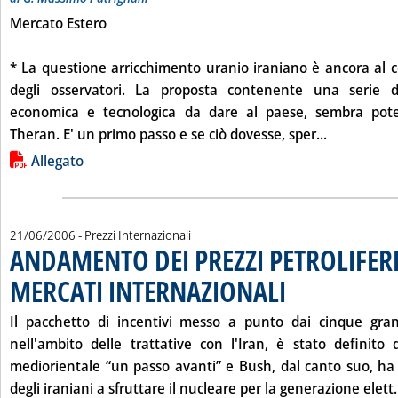
Mercato Estero
* La questione arricchimento uranio iraniano è ancora al c
degli osservatori. La proposta contenente una serie d'
economica e tecnologica da dare al paese, sembra pote
Leggi tutt
Theran. E' un primo passo e se ciò dovesse, sper...
Lista allegati PDF alla notizia
Allegato
21/06/2006
- Prezzi Internazionali
ANDAMENTO DEI PREZZI PETROLIFERI
MERCATI INTERNAZIONALI
. Pubblicata mercoledì 21 
Il pacchetto di incentivi messo a punto dai cinque gra
nell'ambito delle trattative con l'Iran, è stato definito 
mediorientale “un passo avanti” e Bush, dal canto suo, ha r
degli iraniani a sfruttare il nucleare per la generazione elett.