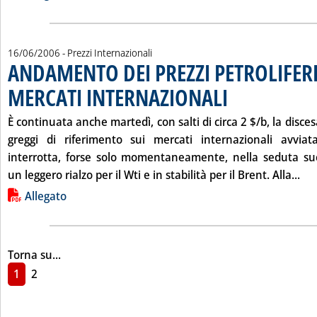
16/06/2006
- Prezzi Internazionali
ANDAMENTO DEI PREZZI PETROLIFERI
MERCATI INTERNAZIONALI
. Pubblicata venerdì 16 gi
È continuata anche martedì, con salti di circa 2 $/b, la disce
greggi di riferimento sui mercati internazionali avvia
interrotta, forse solo momentaneamente, nella seduta suc
Leg
un leggero rialzo per il Wti e in stabilità per il Brent. Alla...
Lista allegati PDF alla notizia
Allegato
Torna su...
1
2