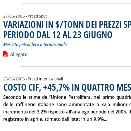
27/06/2006
- Prezzi Spot
VARIAZIONI IN $/TONN DEI PREZZI S
PERIODO DAL 12 AL 23 GIUGNO
. Sottotitolo:
. Pubblicata 
Mercato petrolifero internazionale
Leggi tutta la notizia: 'VARIAZIONI IN $/TONN DEI PREZZI
Lista allegati PDF alla notizia
Allegato
23/06/2006
- Prezzi Internazionali
COSTO CIF, +45,7% IN QUATTRO MES
Secondo le stime dell'Unione Petrolifera, nel primo quadri
delle raffinerie italiane sono ammontate a 32,5 milioni 
incremento del 3,2% rispetto all'analogo periodo del 2005. Il
Leggi tutta
registrato in aprile, stimato dall'Istat in un 9,9%...