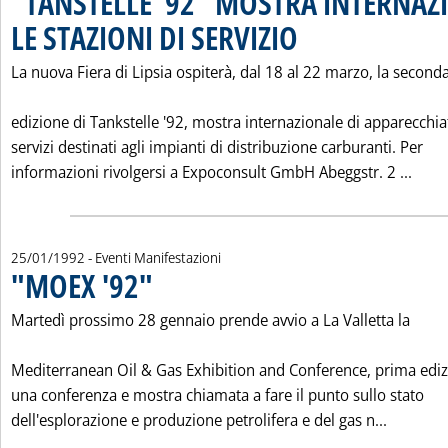
"TANSTELLE '92" MOSTRA INTERNAZ
LE STAZIONI DI SERVIZIO
. Pubblicata sabato 25 gennaio 
La nuova Fiera di Lipsia ospiterà, dal 18 al 22 marzo, la second
edizione di Tankstelle '92, mostra internazionale di apparecchia
servizi destinati agli impianti di distribuzione carburanti. Per
Legg
informazioni rivolgersi a Expoconsult GmbH Abeggstr. 2 ...
25/01/1992
- Eventi Manifestazioni
"MOEX '92"
. Pubblicata sabato 25 gennaio 1992 alle 0.0.
Martedì prossimo 28 gennaio prende avvio a La Valletta la
Mediterranean Oil & Gas Exhibition and Conference, prima ediz
una conferenza e mostra chiamata a fare il punto sullo stato
Leggi tut
dell'esplorazione e produzione petrolifera e del gas n...