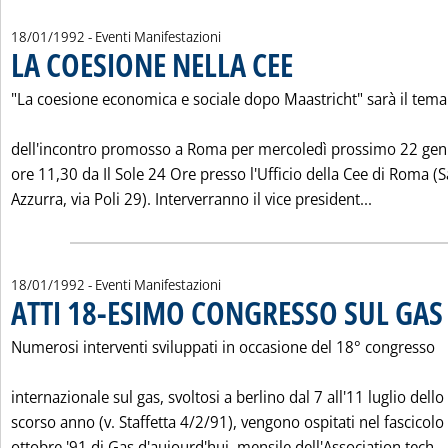
18/01/1992
- Eventi Manifestazioni
LA COESIONE NELLA CEE
. Pubblicata sabato 18 gennaio 1
"La coesione economica e sociale dopo Maastricht" sarà il tema
dell'incontro promosso a Roma per mercoledì prossimo 22 genn
ore 11,30 da Il Sole 24 Ore presso l'Ufficio della Cee di Roma (S
Leggi tutt
Azzurra, via Poli 29). Interverranno il vice president...
18/01/1992
- Eventi Manifestazioni
ATTI 18-ESIMO CONGRESSO SUL GAS
.
Numerosi interventi sviluppati in occasione del 18° congresso
internazionale sul gas, svoltosi a berlino dal 7 all'11 luglio dello
scorso anno (v. Staffetta 4/2/91), vengono ospitati nel fascicolo 
ottobre '91 di Gas d'aujourd'hui, mensile dell'Association tech...