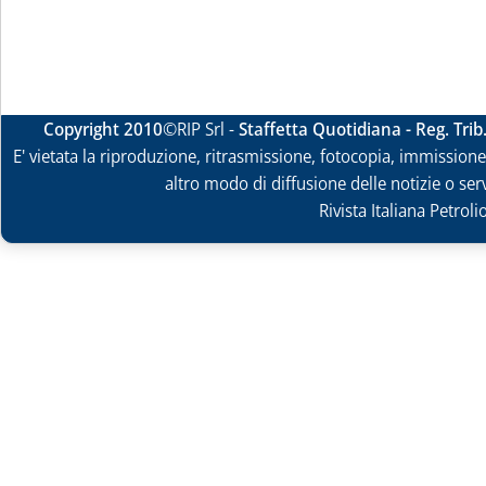
Copyright 2010
©RIP Srl -
Staffetta Quotidiana - Reg. Tri
E' vietata la riproduzione, ritrasmissione, fotocopia, immissione 
altro modo di diffusione delle notizie o ser
Rivista Italiana Petrol