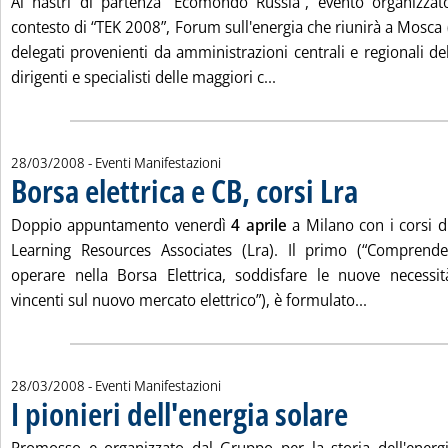
Ai nastri di partenza “Ecomondo Russia”, evento organizzat
contesto di “TEK 2008”, Forum sull'energia che riunirà a Mosca 
delegati provenienti da amministrazioni centrali e regionali d
Leggi tutta la notizia: '
dirigenti e specialisti delle maggiori c...
28/03/2008
- Eventi Manifestazioni
Borsa elettrica e CB, corsi Lra
. Pubblicata vener
Doppio appuntamento venerdì
4 aprile
a Milano con i corsi di
Learning Resources Associates (Lra). Il primo (“Comprend
operare nella Borsa Elettrica, soddisfare le nuove necessit
Leggi tutta 
vincenti sul nuovo mercato elettrico”), è formulato...
28/03/2008
- Eventi Manifestazioni
I pionieri dell'energia solare
. Pubblicata venerdì