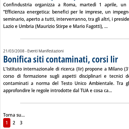
Confindustria organizza a Roma, martedì
1 aprile
, un 
“Efficienza energetica: benefici per le imprese, un impegn
seminario, aperto a tutti, interverranno, tra gli altri, i preside
Leggi tutt
Lazio e Umbria (Maurizio Stirpe e Mario Fagotti), ...
21/03/2008
- Eventi Manifestazioni
Bonifica siti contaminati, corsi Iir
. Pubbli
L'Istituto internazionale di ricerca (Iir) propone a Milano (
3
corso di formazione sugli aspetti disciplinari e tecnici de
contaminati a norma del Testo Unico Ambientale. Tra gli 
Leggi tut
approfondire le regole introdotte dal TUA e cosa ca...
Torna su...
1
2
3