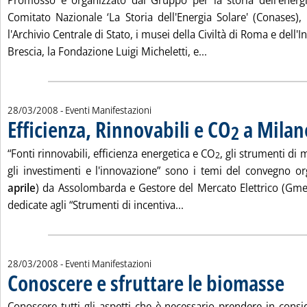
Promosso e organizzato dal Gruppo per la storia dell'energi
Comitato Nazionale ‘La Storia dell'Energia Solare' (Conases),
l'Archivio Centrale di Stato, i musei della Civiltà di Roma e dell'I
Leggi tutta la notizia
Brescia, la Fondazione Luigi Micheletti, e...
28/03/2008
- Eventi Manifestazioni
Efficienza, Rinnovabili e CO
a Milan
2
“Fonti rinnovabili, efficienza energetica e CO
, gli strumenti di 
2
gli investimenti e l'innovazione” sono i temi del convegno o
aprile
) da Assolombarda e Gestore del Mercato Elettrico (Gme
Leggi tutta la notizia: 'E
dedicate agli “Strumenti di incentiva...
28/03/2008
- Eventi Manifestazioni
Conoscere e sfruttare le biomasse
. Pubbl
Conoscere tutti gli aspetti che è necessario prendere in consi