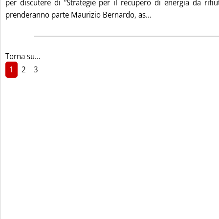
per discutere di “Strategie per il recupero di energia da rifiut
Leggi tutta la not
prenderanno parte Maurizio Bernardo, as...
Torna su...
1
2
3