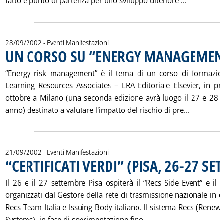
Leggi tu
fatto e punto di partenza per uno sviluppo ulteriore ...
28/09/2002
- Eventi Manifestazioni
UN CORSO SU “ENERGY MANAGEME
“Energy risk management” è il tema di un corso di formazio
Learning Resources Associates – LRA Editoriale Elsevier, in 
ottobre a Milano (una seconda edizione avrà luogo il 27 e 2
Leggi t
anno) destinato a valutare l'impatto del rischio di pre...
21/09/2002
- Eventi Manifestazioni
“CERTIFICATI VERDI” (PISA, 26-27 S
Il 26 e il 27 settembre Pisa ospiterà il “Recs Side Event” e i
organizzati dal Gestore della rete di trasmissione nazionale i
Recs Team Italia e Issuing Body italiano. Il sistema Recs (Renew
Leggi tutta la notiz
Systems), in fase di sperimentazione fino...