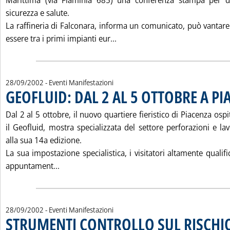
Marittima (via Flaminia 685) una conferenza stampa per di
sicurezza e salute.
La raffineria di Falconara, informa un comunicato, può vantare
Leggi tutta la notizia: 'CON
essere tra i primi impianti eur...
28/09/2002
- Eventi Manifestazioni
GEOFLUID: DAL 2 AL 5 OTTOBRE A PI
Dal 2 al 5 ottobre, il nuovo quartiere fieristico di Piacenza os
il Geofluid, mostra specializzata del settore perforazioni e lav
alla sua 14a edizione.
La sua impostazione specialistica, i visitatori altamente qualif
Leggi tutta la notizia: 'GEOFLUID: DAL 2 AL 
appuntament...
28/09/2002
- Eventi Manifestazioni
STRUMENTI CONTROLLO SUL RISCHI