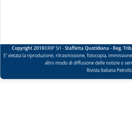
Copyright 2010
©RIP Srl -
Staffetta Quotidiana - Reg. Tri
E' vietata la riproduzione, ritrasmissione, fotocopia, immissione 
altro modo di diffusione delle notizie o ser
Rivista Italiana Petrol