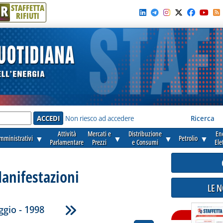
R
STAFFETTA
RIFIUTI
e'
Non riesco ad accedere
Ricerca
Attività
Mercati e
Distribuzione
En
amministrativi
▼
▼
▼
Petrolio
▼
Parlamentare
Prezzi
e Consumi
Ele
anifestazioni
LE 
gio - 1998