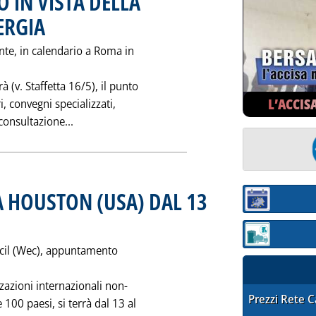
 IN VISTA DELLA
ERGIA
. Pubblicata sabato 30 maggio 1998 alle 0.0.
nte, in calendario a Roma in
 (v. Staffetta 16/5), il punto
L’ACCIS
i, convegni specializzati,
Leggi tutta la notizia: 'I CONVEGNI IN GIUGN
consultazione...
 HOUSTON (USA) DAL 13
Sezione:
 sabato 30 maggio 1998 alle 0.0.
Sezione: quotaz
ncil (Wec), appuntamento
zazioni internazionali non-
STAFFETTA PRE
Prezzi Rete 
 100 paesi, si terrà dal 13 al