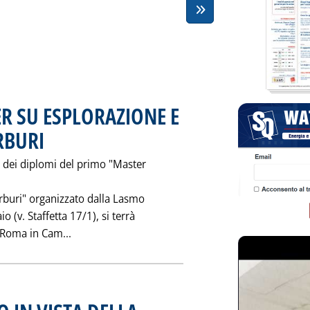
R SU ESPLORAZIONE E
RBURI
. Pubblicata sabato 30 maggio 1998 alle 0.0.
a dei diplomi del primo "Master
rburi" organizzato dalla Lasmo
 (v. Staffetta 17/1), si terrà
Leggi tutta la notizia: 'LASMO CHIUDE MAST
 Roma in Cam...