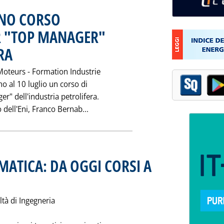
GNO CORSO
 "TOP MANAGER"
RA
. Pubblicata sabato 30 maggio 1998 alle 0.0.
Moteurs - Formation Industrie
o al 10 luglio un corso di
" dell'industria petrolifera.
Leggi tutta la notizia: 'A PARIGI
o dell'Eni, Franco Bernab...
MATICA: DA OGGI CORSI A
o 30 maggio 1998 alle 0.0.
ltà di Ingegneria