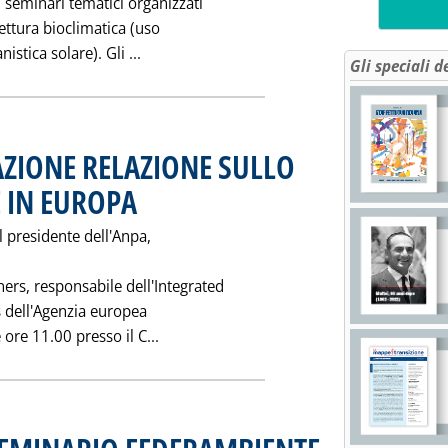
i seminari tematici organizzati
itettura bioclimatica (uso
Leggi tutta la notizia: 'ARCHITETTURA BI
istica solare). Gli ...
Gli speciali d
AZIONE RELAZIONE SULLO
 IN EUROPA
. Pubblicata sabato 30 maggio 1998 alle 0.0.
l presidente dell'Anpa,
ers, responsabile dell'Integrated
 dell'Agenzia europea
Leggi tutta la notizia: 'IL 3 A ROMA
ore 11.00 presso il C...
. Pubblicata venerdì 29 ma