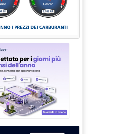
ATO PETROLIFERO'
FICAZIONE URBANA SE NE E' PARLATO IN UN CONVEGNO API'