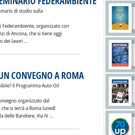
EMINARIO FEDERAMBIENTE
inario di studio sulla
i Federambiente, organizzato con
zi di Ancona, che si tiene oggi
Leggi tutta la notizia: '"COMUNICAZIONE": SE
 dei lavori ...
' UN CONVEGNO A ROMA
. Pubblicata giovedì 28 maggio 1998
ibile? Il Programma Auto-Oil
convegno organizzato dal
, che si terrà a Roma lunedì
Leggi tutta la notizia: '"AUTO-OIL"
 delle Bandiere, Via IV ...