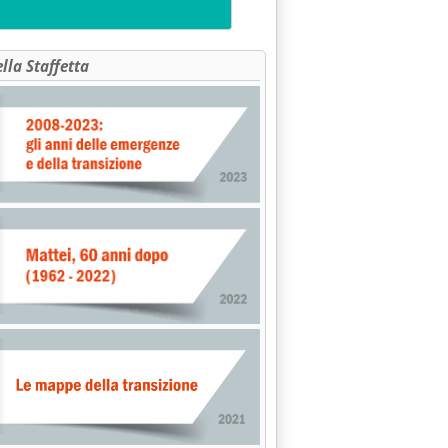
OCLIMATICA: DA OGGI CORSI A "LA SAPIENZA"'
ella Staffetta
 PRESENTAZIONE RELAZIONE SULLO STATO DELL'AMBIENTE IN EUR
ggio 1998 alle 0.0.