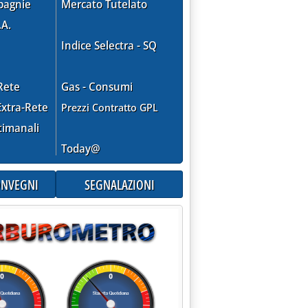
RESSO A HOUSTON (USA) DAL 13 AL 18 SETTEMBRE'
pagnie
Mercato Tutelato
.A.
Indice Selectra - SQ
Rete
Gas - Consumi
xtra-Rete
Prezzi Contratto GPL
timanali
Today@
CONVEGNI
SEGNALAZIONI
IONI SU SVILUPPO SOSTENIBILE OBIETTIVI NAZIONALI DEL "POST
0.