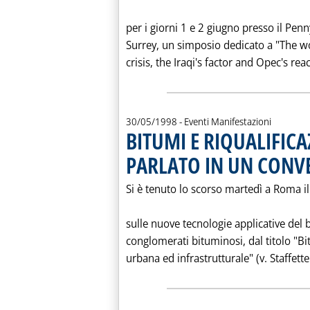
per i giorni 1 e 2 giugno presso il Pen
Surrey, un simposio dedicato a "The wo
crisis, the Iraqi's factor and Opec's reac
30/05/1998
- Eventi Manifestazioni
BITUMI E RIQUALIFICA
PARLATO IN UN CONV
Si è tenuto lo scorso martedì a Roma 
sulle nuove tecnologie applicative del 
conglomerati bituminosi, dal titolo "B
urbana ed infrastrutturale" (v. Staffette 