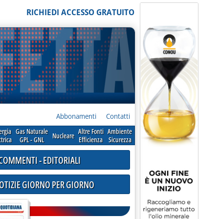
RICHIEDI ACCESSO GRATUITO
Abbonamenti
Contatti
ergia
Gas Naturale
Altre Fonti
Ambiente
Nucleare
ttrica
GPL - GNL
Efficienza
Sicurezza
COMMENTI - EDITORIALI
NOTIZIE GIORNO PER GIORNO