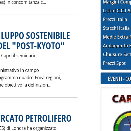
Leggi tutta la notizia: 'WEC: 17 CONG
Margini Com
s) in concomitanza c...
Listini C.C.I.A
Prezzi Italia
Stacchi Italia
ILUPPO SOSTENIBILE
Medie Extra-
 DEL "POST-KYOTO"
. Pubblicata sabato 30 maggio 1998 alle 0.0.
Andamento E
Chiusure Set
 Capri il seminario
Prezzi Spot
nistrativo in campo
programma quadro Enea-regioni,
EVENTI - 
Leggi tutta la notizia: 'ENEA E REG
 obiettivo la definizion...
ERCATO PETROLIFERO
. Pubblicata sabato 30 maggio 1998 alle 0.
GES) di Londra ha organizzato