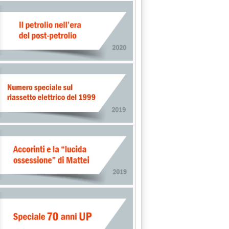
MINARIO FEDERAMBIENTE'
 alle 0.0.
: LUNEDI' UN CONVEGNO A ROMA'