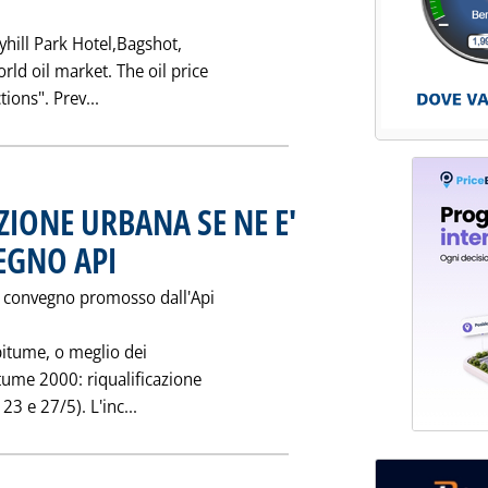
nyhill Park Hotel,Bagshot,
rld oil market. The oil price
Leggi tutta la notizia: 'SIMPOSIO CGES SU MERC
tions". Prev...
ZIONE URBANA SE NE E'
EGNO API
. Pubblicata sabato 30 maggio 1998 alle 0.0.
il convegno promosso dall'Api
bitume, o meglio dei
itume 2000: riqualificazione
Leggi tutta la notizia: 'BITUMI E RIQUALI
23 e 27/5). L'inc...