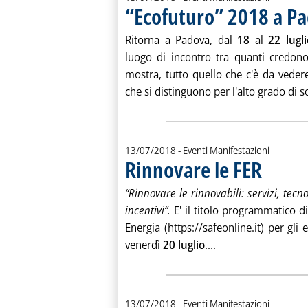
“Ecofuturo” 2018 a P
Ritorna a Padova, dal
18
al
22 lugli
luogo di incontro tra quanti credono
mostra, tutto quello che c'è da vedere
che si distinguono per l'alto grado di so
13/07/2018
- Eventi Manifestazioni
Rinnovare le FER
. Pubblicata v
“Rinnovare le rinnovabili: servizi, tec
incentivi”.
E' il titolo programmatico 
Energia (https://safeonline.it) per gli
Leggi tutta la noti
venerdì
20 luglio
....
13/07/2018
- Eventi Manifestazioni