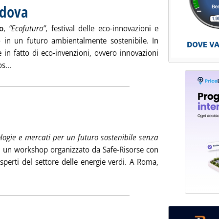
adova
. Pubblicata venerdì 13 luglio 2018 alle 12.10.
o
,
“Ecofuturo”
, festival delle eco-innovazioni e
 in un futuro ambientalmente sostenibile. In
 in fatto di eco-invenzioni, ovvero innovazioni
Leggi tutta la notizia: '“Ecofuturo” 2018 a Padova'
s...
enerdì 13 luglio 2018 alle 12.10.
nologie e mercati per un futuro sostenibile senza
di un workshop organizzato da Safe-Risorse con
 esperti del settore delle energie verdi. A Roma,
zia: 'Rinnovare le FER'