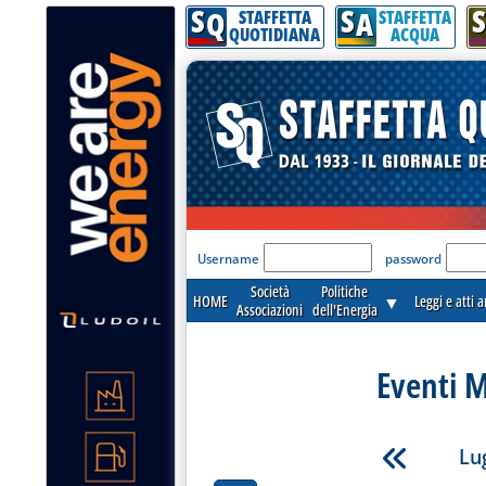
S
S
S
Q
A
STAFFETTA
STAFFETTA
QUOTIDIANA
ACQUA
'Modulo Login per acceder
Username
password
Società
Politiche
HOME
▼
Leggi e atti 
Associazioni
dell'Energia
Eventi M
Lug