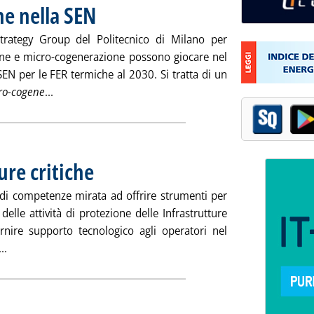
e nella SEN
. Pubblicata venerdì 13 luglio 2018 alle 12.9.
trategy Group del Politecnico di Milano per
one e micro-cogenerazione possono giocare nel
a SEN per le FER termiche al 2030. Si tratta di un
Leggi tutta la notizia: 'La Micro-cogenerazione nella
ro-cogene
...
ure critiche
. Pubblicata venerdì 13 luglio 2018 alle 12.9.
ne di competenze mirata ad offrire strumenti per
delle attività di protezione delle Infrastrutture
rnire supporto tecnologico agli operatori nel
Leggi tutta la notizia: 'Protezione infrastrutture critiche '
..