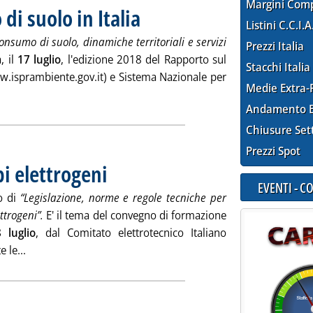
Margini Com
i suolo in Italia
. Pubblicata venerdì 13 luglio 2018 alle 12.11.
Listini C.C.I.A
onsumo di suolo, dinamiche territoriali e servizi
Prezzi Italia
, il
17 luglio
, l'edizione 2018 del Rapporto sul
Stacchi Italia
w.isprambiente.gov.it) e Sistema Nazionale per
Medie Extra-
Leggi tutta la notizia: 'Rapporto sul consumo di suolo in Italia'
Andamento E
Chiusure Set
Prezzi Spot
pi elettrogeni
. Pubblicata venerdì 13 luglio 2018 alle 12.11.
EVENTI - 
to di
“Legislazione, norme e regole tecniche per
ttrogeni”.
E' il tema del convegno di formazione
 luglio
, dal Comitato elettrotecnico Italiano
Leggi tutta la notizia: 'Tutto e di più su gruppi elettrogeni
 le...