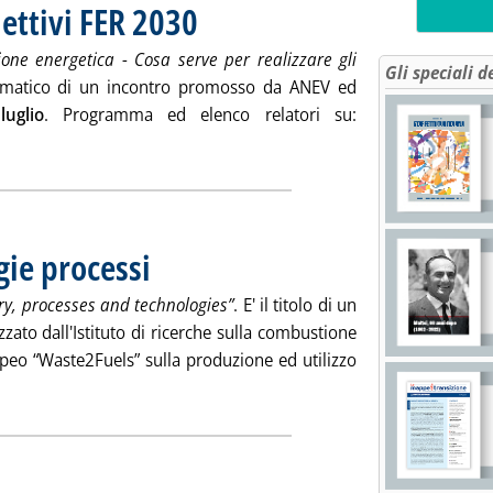
iettivi FER 2030
. Pubblicata venerdì 13 luglio 2018 alle 12.8.
zione energetica - Cosa serve per realizzare gli
Gli speciali d
ammatico di un incontro promosso da ANEV ed
luglio
. Programma ed elenco relatori su:
tutta la notizia: 'Come realizzare gli obiettivi FER 2030'
gie processi
. Pubblicata venerdì 06 luglio 2018 alle 9.33.
ery, processes and technologies”
. E' il titolo di un
zzato dall'Istituto di ricerche sulla combustione
opeo “Waste2Fuels” sulla produzione ed utilizzo
eggi tutta la notizia: 'Bio-butanolo: tecnologie processi'