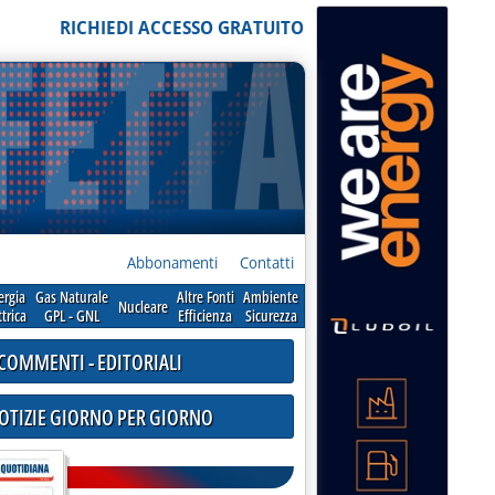
RICHIEDI ACCESSO GRATUITO
Abbonamenti
Contatti
ergia
Gas Naturale
Altre Fonti
Ambiente
Nucleare
ttrica
GPL - GNL
Efficienza
Sicurezza
COMMENTI - EDITORIALI
NOTIZIE GIORNO PER GIORNO