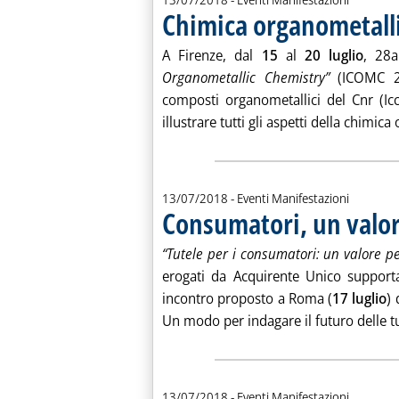
Chimica organometalli
A Firenze, dal
15
al
20 luglio
, 28a
Organometallic Chemistry”
(ICOMC 20
composti organometallici del Cnr (I
illustrare tutti gli aspetti della chimica
13/07/2018
- Eventi Manifestazioni
Consumatori, un valor
“Tutele per i consumatori: un valore pe
erogati da Acquirente Unico supportan
incontro proposto a Roma (
17 luglio
)
Un modo per indagare il futuro delle tu
13/07/2018
- Eventi Manifestazioni