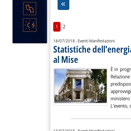
1
2
18/07/2018
- Eventi Manifestazioni
Statistiche dell'energ
al Mise
. Pubblicata mercoledì 18 luglio 2018 
È in prog
Relazione
predispo
approvvig
ministero
L'evento, 
13/07/2018
- Eventi Manifestazioni