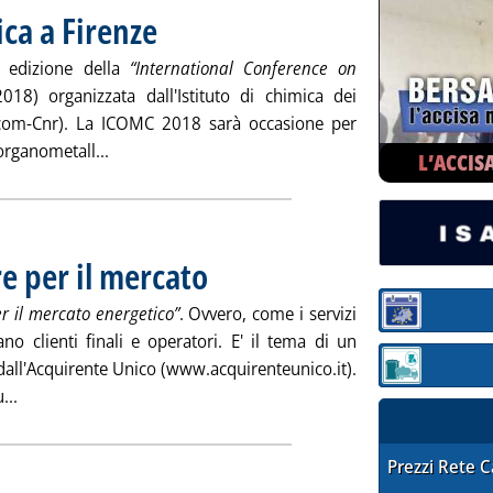
ca a Firenze
. Pubblicata venerdì 13 luglio 2018 alle 12.12.
 edizione della
“International Conference on
18) organizzata dall'Istituto di chimica dei
ccom-Cnr). La ICOMC 2018 sarà occasione per
Leggi tutta la notizia: 'Chimica organometallica a
 organometall...
L’ACCIS
e per il mercato
. Pubblicata venerdì 13 luglio 2018 alle 12.11.
r il mercato energetico”
. Ovvero, come i servizi
Sezione:
o clienti finali e operatori. E' il tema di un
 dall'Acquirente Unico (www.acquirenteunico.it).
Sezione: quotaz
Leggi tutta la notizia: 'Consumatori, un valore per il mercato
...
STAFFETTA PRE
Prezzi Rete 