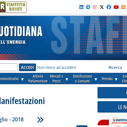
R
STAFFETTA
RIFIUTI
e'
Non riesco ad accedere
Ricerca
Attività
Mercati e
Distribuzione
En
amministrativi
▼
▼
▼
Petrolio
▼
Parlamentare
Prezzi
e Consumi
Ele
anifestazioni
LE 
lio - 2018