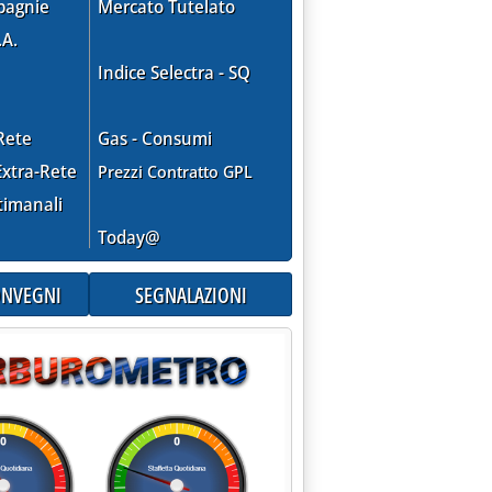
pagnie
Mercato Tutelato
.A.
Indice Selectra - SQ
Rete
Gas - Consumi
xtra-Rete
Prezzi Contratto GPL
timanali
Today@
CONVEGNI
SEGNALAZIONI
'