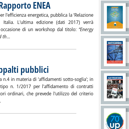
, Rapporto ENEA
. Pubblicata venerdì 06 luglio 2018 alle 9.33.
r l'efficienza energetica, pubblica la ‘Relazione
in Italia. L'ultima edizione (dati 2017) verrà
 occasione di un workshop dal titolo:
“Energy
Leggi tutta la notizia: 'Efficienza energetica, Rapporto EN
d th
...
ppalti pubblici
. Pubblicata venerdì 06 luglio 2018 alle 9.33.
 n.4 in materia di ‘affidamenti sotto-soglia'; in
tipo n. 1/2017 per l'affidamento di contratti
ori ordinari, che prevede l'utilizzo del criterio
Leggi tutta la notizia: 'Novità in materia di appalti pubblici'
.