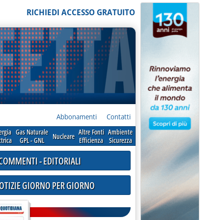
RICHIEDI ACCESSO GRATUITO
Abbonamenti
Contatti
ergia
Gas Naturale
Altre Fonti
Ambiente
Nucleare
ttrica
GPL - GNL
Efficienza
Sicurezza
COMMENTI - EDITORIALI
NOTIZIE GIORNO PER GIORNO