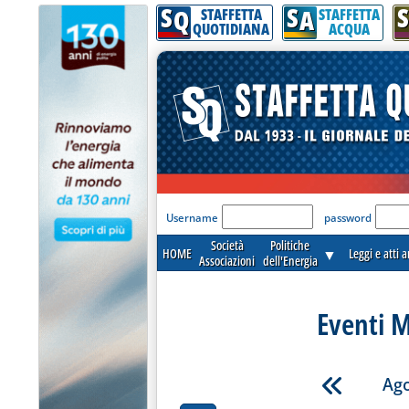
S
S
S
Q
A
STAFFETTA
STAFFETTA
QUOTIDIANA
ACQUA
'Modulo Login per acceder
Username
password
Società
Politiche
HOME
▼
Leggi e atti 
Associazioni
dell'Energia
Eventi M
Ago