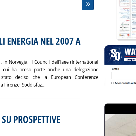
 ENERGIA NEL 2007 A
05 alle 16.27.
in Norvegia, il Council dell'Iaee (International
a cui ha preso parte anche una delegazione
è stato deciso che la European Conference
Leggi tutta la notizia: 'ECONOMISTI MO
 a Firenze. Soddisfaz...
 SU PROSPETTIVE
o 2005 alle 13.7.