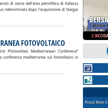
colo di storia dell'area petrolifera di Vallezza
lus ridenominata dopo l'acquisizione di Stargas
Leggi tutta la notizia: 'GAS PLUS, CONVEGNO SU PROSPETTIVE
L’ACCIS
RRANEA FOTOVOLTAICO
. Pubblicata venerdì 05 agosto 2005 a
First Photovoltaic Mediterranean Conference”
 conferenza mediterranea sul fotovoltaico in
Leggi tutta la notizia: 'CONFERENZA MEDITERRANEA FOTOVO
Sezione:
Sezione: quotaz
STAFFETTA PRE
Prezzi Rete 