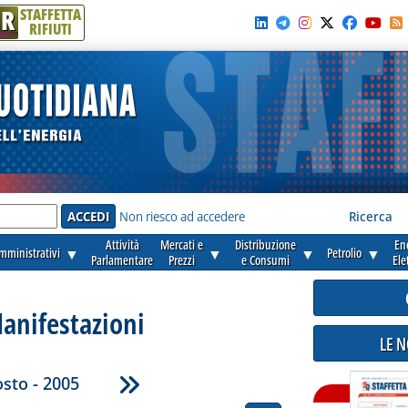
R
STAFFETTA
RIFIUTI
e'
Non riesco ad accedere
Ricerca
Attività
Mercati e
Distribuzione
En
amministrativi
▼
▼
▼
Petrolio
▼
Parlamentare
Prezzi
e Consumi
Ele
anifestazioni
LE 
sto - 2005