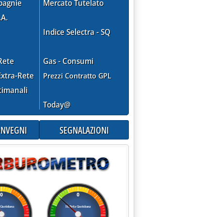
pagnie
Mercato Tutelato
.A.
Indice Selectra - SQ
Rete
Gas - Consumi
xtra-Rete
Prezzi Contratto GPL
timanali
Today@
CONVEGNI
SEGNALAZIONI