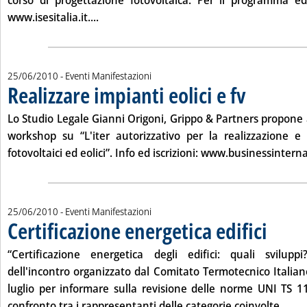
corso di progettazione fotovoltaica. Per il programma ed 
Leggi tutta la notizia: 'Progettazione foto
www.isesitalia.it
....
25/06/2010
- Eventi Manifestazioni
Realizzare impianti eolici e fv
. Pubblicata vener
Lo Studio Legale Gianni Origoni, Grippo & Partners propone 
workshop su “L'iter autorizzativo per la realizzazione e 
fotovoltaici ed eolici”. Info ed iscrizioni:
www.businessinternat
25/06/2010
- Eventi Manifestazioni
Certificazione energetica edifici
. Pubblicata
“Certificazione energetica degli edifici: quali svilup
dell'incontro organizzato dal Comitato Termotecnico Italiano
luglio
per informare sulla revisione delle norme UNI TS 11
Legg
confronto tra i rappresentanti delle categorie coinvolte...