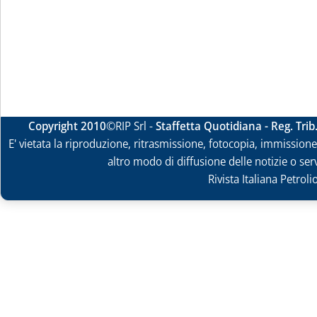
Copyright 2010
©RIP Srl -
Staffetta Quotidiana - Reg. Tri
E' vietata la riproduzione, ritrasmissione, fotocopia, immissione 
altro modo di diffusione delle notizie o ser
Rivista Italiana Petrol