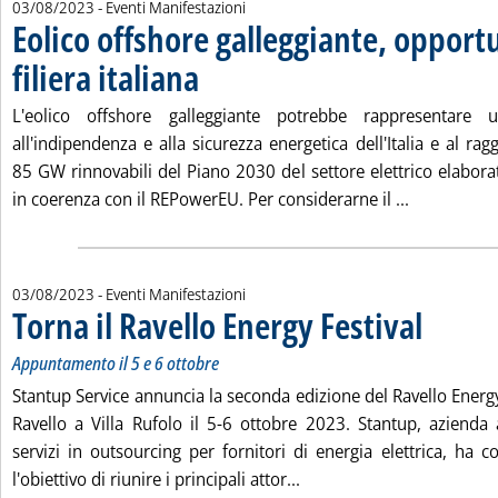
03/08/2023
- Eventi Manifestazioni
Eolico offshore galleggiante, opportu
filiera italiana
. Pubblicata giovedì 03 agosto 2023 alle 12.0.
L'eolico offshore galleggiante potrebbe rappresentare 
all'indipendenza e alla sicurezza energetica dell'Italia e al ra
85 GW rinnovabili del Piano 2030 del settore elettrico elaborat
Leggi tutta 
in coerenza con il REPowerEU. Per considerarne il ...
03/08/2023
- Eventi Manifestazioni
Torna il Ravello Energy Festival
. Sottotitolo: 
. Pubblicata g
Appuntamento il 5 e 6 ottobre
Stantup Service annuncia la seconda edizione del Ravello Energy 
Ravello a Villa Rufolo il 5-6 ottobre 2023. Stantup, azienda a
servizi in outsourcing per fornitori di energia elettrica, ha 
Leggi tutta la notizia: 'T
l'obiettivo di riunire i principali attor...