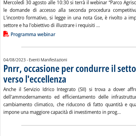
Mercoledì 30 agosto alle 10:30 si terrà il webinar “Parco Agri
le domande di accesso alla seconda procedura competitiva
L'incontro formativo, si legge in una nota Gse, è rivolto a im
Leggi tutta la no
settore e ha l'obiettivo di illustrare i requisiti ...
Lista allegati PDF alla notizia
Programma webinar
04/08/2023
- Eventi Manifestazioni
Pnrr, occasione per condurre il setto
verso l'eccellenza
. Pubblicata venerdì 04 agosto 2023 alle 13.27.
Anche il Servizio Idrico Integrato (SII) si trova a dover affr
dell'ammodernamento ed efficientamento delle infrastruttur
cambiamento climatico, che riducono di fatto quantità e qual
Leggi t
impone una maggiore capacità di investimento in prog...