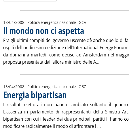
di:
18/04/2008
- Politica energetica nazionale -
GCA
Il mondo non ci aspetta
. Pubblicata venerdì 18 aprile 20
Fra gli ultimi compiti del governo uscente c'è anche quello di far
ospiti dell'undicesima edizione dell'International Energy For
da domani a martedì, come deciso ad Amsterdam nel maggio
Leggi tutta la 
proposta presentata dall'allora ministro delle A...
di:
15/04/2008
- Politica energetica nazionale -
GBZ
Energia bipartisan
. Pubblicata martedì 15 aprile 2008 alle 14.4
I risultati elettorali non hanno cambiato soltanto il quadro
L'assenza in parlamento di rappresentanti della Sinistra Ar
bipartisan con cui i leader dei due principali partiti li hanno
Leggi tutta la
modificare radicalmente il modo di affrontare i ...