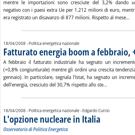
mentre le importazioni sono cresciute del 3,2% dando u
negativo con i paesi extra Ue per 1.212 milioni di euro, ment
Le
era registrato un disavanzo di 877 milioni. Rispetto al mese...
18/04/2008
- Politica energetica nazionale
Fatturato energia boom a febbraio,
A febbraio il fatturato industriale ha segnato un incremen
(+0,8% congiunturale) mentre gli ordini una crescita tendenz
gennaio). In particolare, segnala l'Istat, ha segnato un incre
Leggi tutta l
dell'energia, cresciuto del 30,7% rispetto allo ste...
di:
18/04/2008
- Politica energetica nazionale -
Edgardo Curcio
L'opzione nucleare in Italia
. Sottotitolo: Osservator
. Pubblicata venerdì 18 
Osservatorio di Politica Energetica