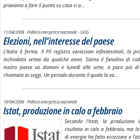
Leggi tutta la notizia: 'Ene
proviamo a fare il punto su cosa ci a...
di:
11/04/2008
- Politica energetica nazionale -
GOG
Elezioni, nell'interesse del paese
. Pubblicata venerdì
L'Italia è ferma. Il Pil registra variazioni infinitesimali, la p
inchiodata ormai da qualche anno. Siamo il fanalino di cod
nostro paese va domani e lunedì alle urne, a poco più di 
Leggi tutta
chiamata ai seggi. Un periodo durante il quale la va...
10/04/2008
- Politica energetica nazionale
Istat, produzione in calo a febbraio
. Pubblicata 
Secondo l'Istat, la produzione i
risultata in calo a febbraio, ma l
di energia ha fatto eccezione e l'att