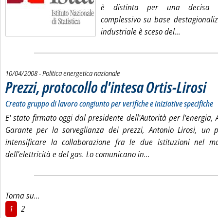
è distinta per una decisa co
complessivo su base destagionaliz
Leggi tutta 
industriale è sceso del...
10/04/2008
- Politica energetica nazionale
Prezzi, protocollo d'intesa Ortis-Lirosi
. Sott
. Pubb
Creato gruppo di lavoro congiunto per verifiche e iniziative specifiche
E' stato firmato oggi dal presidente dell'Autorità per l'energia,
Garante per la sorveglianza dei prezzi, Antonio Lirosi, un p
intensificare la collaborazione fra le due istituzioni nel m
Leggi tutta la notizia
dell'elettricità e del gas. Lo comunicano in...
Torna su...
1
2