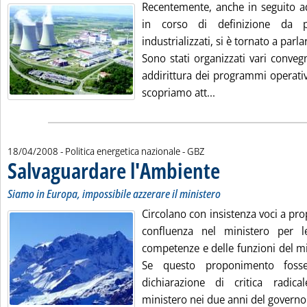
Recentemente, anche in seguito ad
in corso di definizione da p
industrializzati, si è tornato a parlar
Sono stati organizzati vari convegni,
addirittura dei programmi operati
Leggi tutta la notiz
scopriamo att...
di:
18/04/2008
- Politica energetica nazionale -
GBZ
Salvaguardare l'Ambiente
. Sottotitolo: Siamo in Eur
. Pubblicata venerdì 18 apr
Siamo in Europa, impossibile azzerare il ministero
Circolano con insistenza voci a pro
confluenza nel ministero per le
competenze e delle funzioni del mi
Se questo proponimento fos
dichiarazione di critica radica
ministero nei due anni del governo.