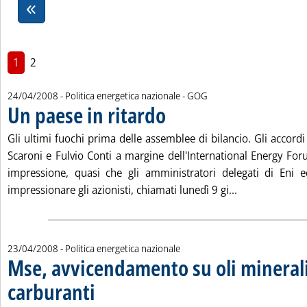
1
2
di:
24/04/2008
- Politica energetica nazionale -
GOG
Un paese in ritardo
. Pubblicata giovedì 24 aprile 2008 alle 14.
Gli ultimi fuochi prima delle assemblee di bilancio. Gli accordi
Scaroni e Fulvio Conti a margine dell'International Energy F
impressione, quasi che gli amministratori delegati di Eni 
Leggi tutta la 
impressionare gli azionisti, chiamati lunedì 9 gi...
23/04/2008
- Politica energetica nazionale
Mse, avvicendamento su oli minerali
carburanti
. Sottotitolo: A Laura Vecchi elettricità e sviluppo sostenibile. An
. Pubblicata mercoledì 23 aprile 2008 alle 11.50.