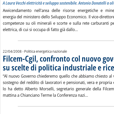
A Laura Vecchi elettricità e sviluppo sostenibile. Antonio Donatelli a ol
Avvicendamento nell'area delle risorse energetiche e mine
energia del ministero dello Sviluppo Economico. Il vice-direttore
competenze su oli minerali e scorte e sulla rete carburanti pe
Leggi tutta la notiz
elettrica, di cui si occupa di fatto già dallo...
22/04/2008
- Politica energetica nazionale
Filcem-Cgil, confronto col nuovo go
su scelte di politica industriale e ric
. Pubblicata martedì 22 aprile 2008 alle 17.11.
“Al nuovo Governo chiederemo quello che abbiamo chiesto al vec
sostegno del reddito di lavoratori e pensionati, vera e propri
lo ha detto Alberto Morselli, segretario generale della Filce
Leggi tutta la 
mattina a Chianciano Terme la Conferenza nazi...