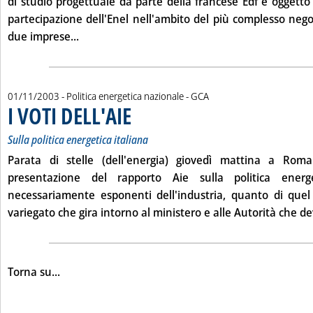
di studio progettuale da parte della francese Edf e oggetto
partecipazione dell'Enel nell'ambito del più complesso nego
Leggi tutta la notizia: 'RUBBIA BOCCIA L'AC
due imprese...
di:
01/11/2003
- Politica energetica nazionale -
GCA
I VOTI DELL'AIE
. Sottotitolo: Sulla politica energetica italiana
. Pubblicata sabato 01 novembre 2003 alle 15.28.
Sulla politica energetica italiana
Parata di stelle (dell'energia) giovedì mattina a Roma
presentazione del rapporto Aie sulla politica energ
necessariamente esponenti dell'industria, quanto di qu
variegato che gira intorno al ministero e alle Autorità che de
Torna su...