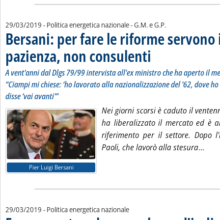
di:
29/03/2019
- Politica energetica nazionale -
G.M. e G.P.
Bersani: per fare le riforme servono 
pazienza, non consulenti
. Sottotitolo: A vent'anni dal
. Pubblicata venerdì 29 marzo
A vent'anni dal Dlgs 79/99 intervista all'ex ministro che ha aperto il me
“Ciampi mi chiese: ‘ho lavorato alla nazionalizzazione del '62, dove ho
disse ‘vai avanti'”
Nei giorni scorsi è caduto il venten
ha liberalizzato il mercato ed è 
riferimento per il settore. Dopo l
Legg
Paoli, che lavorò alla stesura
...
Pier Luigi Bersani
29/03/2019
- Politica energetica nazionale