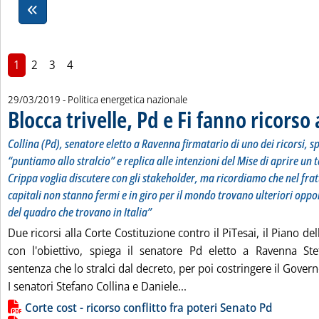
1
2
3
4
29/03/2019
- Politica energetica nazionale
Blocca trivelle, Pd e Fi fanno ricorso
Collina (Pd), senatore eletto a Ravenna firmatario di uno dei ricorsi, sp
“puntiamo allo stralcio” e replica alle intenzioni del Mise di aprire un 
Crippa voglia discutere con gli stakeholder, ma ricordiamo che nel frat
capitali non stanno fermi e in giro per il mondo trovano ulteriori oppo
del quadro che trovano in Italia”
Due ricorsi alla Corte Costituzione contro il PiTesai, il Piano de
con l'obiettivo, spiega il senatore Pd eletto a Ravenna Ste
sentenza che lo stralci dal decreto, per poi costringere il Govern
Leggi tutta la notizia: 'Blo
I senatori Stefano Collina e Daniele...
Lista allegati PDF alla notizia
Corte cost - ricorso conflitto fra poteri Senato Pd