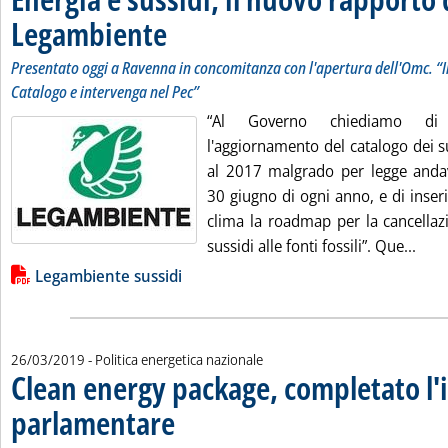
Legambiente
. Sottotitolo: Presentato oggi a Ravenna in concomitanza con
. Pubblicata mercoledì 27 marzo 2019 alle 11.33.
Presentato oggi a Ravenna in concomitanza con l'apertura dell'Omc. “Il
Catalogo e intervenga nel Pec”
“Al Governo chiediamo di 
l'aggiornamento del catalogo dei s
al 2017 malgrado per legge andav
30 giugno di ogni anno, e di inser
clima la roadmap per la cancellaz
Legg
sussidi alle fonti fossili”. Que...
Lista allegati PDF alla notizia
Legambiente sussidi
26/03/2019
- Politica energetica nazionale
Clean energy package, completato l'i
parlamentare
. Sottotitolo: Approvati oggi a Strasburgo anche market de
. Pubblicata martedì 26 marzo 2019 alle 13.15.