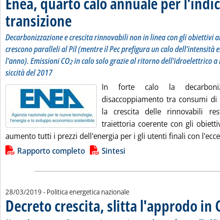
Enea, quarto calo annuale per l'indic
transizione
. Sottotitolo: Decarbonizzazione e crescita rinnovabili non in lin
. Pubblicata venerdì 29 marzo 2019 alle 9.13.
Decarbonizzazione e crescita rinnovabili non in linea con gli obiettivi 
crescono paralleli al Pil (mentre il Pec prefigura un calo dell'intensità e
l'anno). Emissioni CO
in calo solo grazie al ritorno dell'idroelettrico a
2
siccità del 2017
In forte calo la decarboni
disaccoppiamento tra consumi di 
la crescita delle rinnovabili re
traiettoria coerente con gli obietti
aumento tutti i prezzi dell'energia per i gli utenti finali con l'ecce
Lista allegati PDF alla notizia
Rapporto completo
Sintesi
28/03/2019
- Politica energetica nazionale
Decreto crescita, slitta l'approdo in