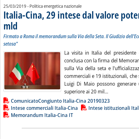
25/03/2019
- Politica energetica nazionale
Italia-Cina, 29 intese dal valore pote
mld
. Sottotitolo: Firmato a Roma il memorandum sulla Via della Seta. Il Giudizio dell
. Pubblicata lunedì 25 marzo 2019 alle 11.12.
Firmato a Roma il memorandum sulla Via della Seta. Il Giudizio dell'Ec
setosa"
La visita in Italia del presidente
conclusa con la firma del Memor
sulla Via della seta e l'ufficializz
commerciali e 19 istituzionali, che
Luigi Di Maio possono generare
Leggi tutta la
superiore ai 20 mil...
Lista allegati PDF alla notizia
ComunicatoCongiunto Italia-Cina 20190323
Intese commerciali Italia-Cina
Intese istituzionali Ita
Memorandum Italia-Cina IT