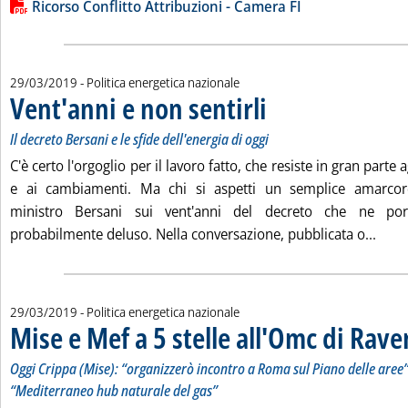
Ricorso Conflitto Attribuzioni - Camera FI
29/03/2019
- Politica energetica nazionale
Vent'anni e non sentirli
. Sottotitolo: Il decreto Bersani e
. Pubblicata venerdì 29 marzo 20
Il decreto Bersani e le sfide dell'energia di oggi
C'è certo l'orgoglio per il lavoro fatto, che resiste in gran parte
e ai cambiamenti. Ma chi si aspetti un semplice amarcord d
ministro Bersani sui vent'anni del decreto che ne por
Leggi
probabilmente deluso. Nella conversazione, pubblicata o...
29/03/2019
- Politica energetica nazionale
Mise e Mef a 5 stelle all'Omc di Rav
Oggi Crippa (Mise): “organizzerò incontro a Roma sul Piano delle aree”, 
“Mediterraneo hub naturale del gas”