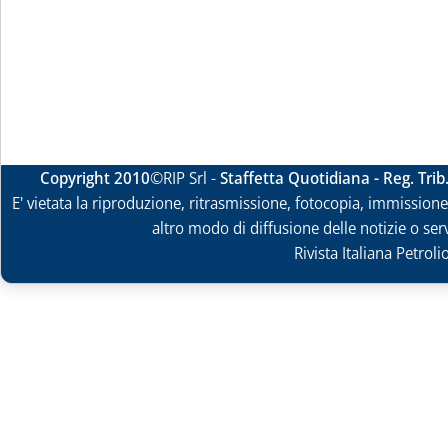
Copyright 2010
©RIP Srl -
Staffetta Quotidiana - Reg. Tri
E' vietata la riproduzione, ritrasmissione, fotocopia, immissione 
altro modo di diffusione delle notizie o ser
Rivista Italiana Petrol