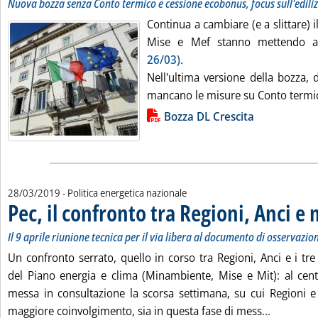
Nuova bozza senza Conto termico e cessione ecobonus, focus sull'ediliz
Continua a cambiare (e a slittare) i
Mise e Mef stanno mettendo 
26/03)
.
Nell'ultima versione della bozza, d
mancano le misure su Conto termico
Lista allegati PDF alla notizia
Bozza DL Crescita
28/03/2019
- Politica energetica nazionale
Pec, il confronto tra Regioni, Anci e 
Il 9 aprile riunione tecnica per il via libera al documento di osservazio
Un confronto serrato, quello in corso tra Regioni, Anci e i tre
del Piano energia e clima (Minambiente, Mise e Mit): al cen
messa in consultazione la scorsa settimana, su cui Regioni
Leggi tutt
maggiore coinvolgimento, sia in questa fase di mess...