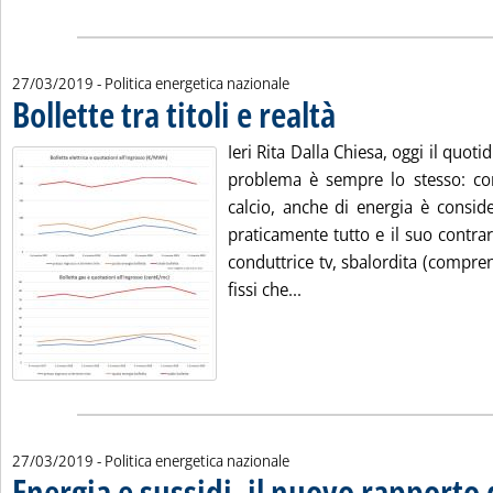
27/03/2019
- Politica energetica nazionale
Bollette tra titoli e realtà
. Pubblicata mercoledì 27 mar
Ieri Rita Dalla Chiesa, oggi il quot
problema è sempre lo stesso: co
calcio, anche di energia è consid
praticamente tutto e il suo contrari
conduttrice tv, sbalordita (compren
Leggi tutta la notizia: 'Bo
fissi che...
27/03/2019
- Politica energetica nazionale
Energia e sussidi, il nuovo rapporto 