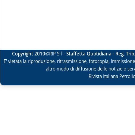
Copyright 2010
©RIP Srl -
Staffetta Quotidiana - Reg. Tri
E' vietata la riproduzione, ritrasmissione, fotocopia, immissione 
altro modo di diffusione delle notizie o ser
Rivista Italiana Petrol