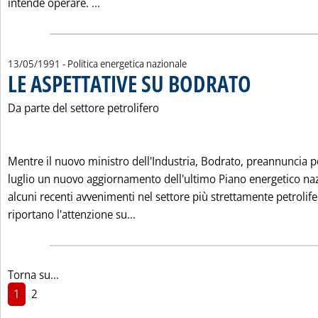
Leggi tutta la notizia: 'LA CONTINUITA' D
intende operare. ...
13/05/1991
- Politica energetica nazionale
LE ASPETTATIVE SU BODRATO
. Pubblicata lunedì
Da parte del settore petrolifero
Mentre il nuovo ministro dell'Industria, Bodrato, preannuncia p
luglio un nuovo aggiornamento dell'ultimo Piano energetico naz
alcuni recenti avvenimenti nel settore più strettamente petrolif
Leggi tutta la notizia: 'LE ASPETTA
riportano l'attenzione su...
Torna su...
1
2