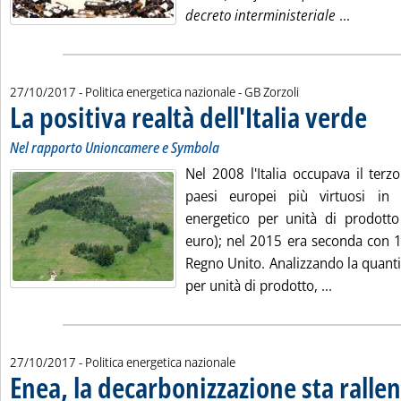
Leggi tu
decreto interministeriale
...
di:
27/10/2017
- Politica energetica nazionale -
GB Zorzoli
La positiva realtà dell'Italia verde
. Sotto
. Pubbli
Nel rapporto Unioncamere e Symbola
Nel 2008 l'Italia occupava il terzo
paesi europei più virtuosi in
energetico per unità di prodotto
euro); nel 2015 era seconda con 1
Regno Unito. Analizzando la quantit
Leggi tutta
per unità di prodotto, ...
27/10/2017
- Politica energetica nazionale
Enea, la decarbonizzazione sta ralle