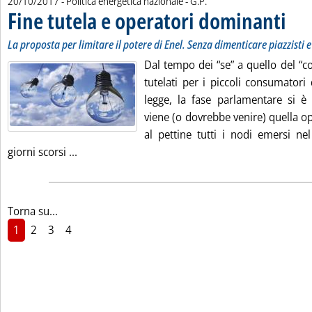
20/10/2017
- Politica energetica nazionale -
G.P.
Fine tutela e operatori dominanti
. Sottot
. Pubbli
La proposta per limitare il potere di Enel. Senza dimenticare piazzist
Dal tempo dei “se” a quello del “co
tutelati per i piccoli consumatori
legge, la fase parlamentare si è 
viene (o dovrebbe venire) quella op
al pettine tutti i nodi emersi ne
Leggi tutta la notizia: 'Fine tutela e operatori 
giorni scorsi ...
Torna su...
1
2
3
4