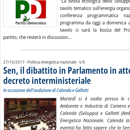
“La svolta ecologica dello Sviluppo
tavolo tematico sull'energia organi
conferenza programmatica n
programma da oggi a domenica a 
tavolo ci sarà la bozza del P
Leggi tutta la notizia: 'Il d
partito, che resterà in discussion...
di:
27/10/2017
- Politica energetica nazionale -
V.R.
Sen, il dibattito in Parlamento in att
decreto interministeriale
. Sottotitolo: In occasione d
. Pubblicata venerdì 27 otto
In occasione dell'audizione di Calenda e Galletti
Martedì si è svolta presso le c
Ambiente e Industria di Camera e 
Calenda (Sviluppo) e Galletti (Amb
Energetica Nazionale. Calenda (
evento) ha fatto sapere che la Se