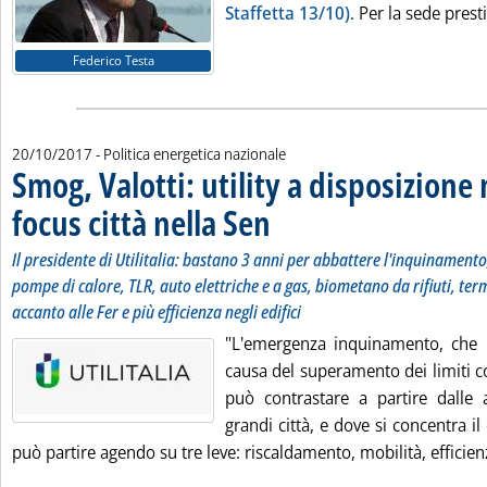
Staffetta 13/10)
. Per la sede presti
Federico Testa
20/10/2017
- Politica energetica nazionale
Smog, Valotti: utility a disposizione
focus città nella Sen
. Sottotitolo: Il presidente di Utilitalia:
. Pubblicata venerdì 20 ottobre 2017 alle 
Il presidente di Utilitalia: bastano 3 anni per abbattere l'inquinamento
pompe di calore, TLR, auto elettriche e a gas, biometano da rifiuti, te
accanto alle Fer e più efficienza negli edifici
"L'emergenza inquinamento, che r
causa del superamento dei limiti con
può contrastare a partire dalle ar
grandi città, e dove si concentra il
può partire agendo su tre leve: riscaldamento, mobilità, efficienz