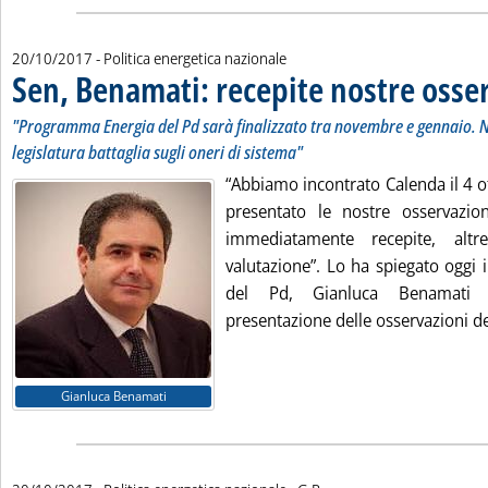
20/10/2017
- Politica energetica nazionale
Sen, Benamati: recepite nostre osse
"Programma Energia del Pd sarà finalizzato tra novembre e gennaio. 
legislatura battaglia sugli oneri di sistema"
“Abbiamo incontrato Calenda il 4 ot
presentato le nostre osservazio
immediatamente recepite, alt
valutazione”. Lo ha spiegato oggi 
del Pd, Gianluca Benamati 
presentazione delle osservazioni del
Gianluca Benamati
di: