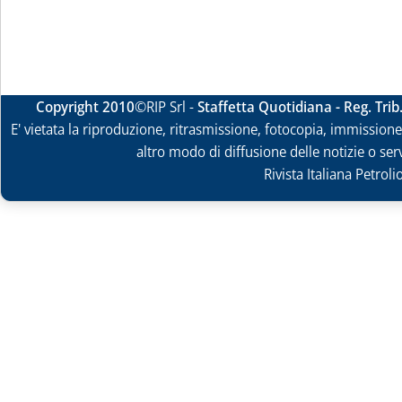
Copyright 2010
©RIP Srl -
Staffetta Quotidiana - Reg. Tri
E' vietata la riproduzione, ritrasmissione, fotocopia, immissione 
altro modo di diffusione delle notizie o ser
Rivista Italiana Petrol