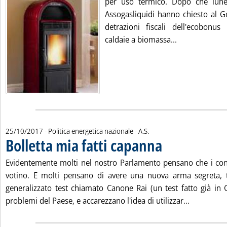
per uso termico. Dopo che lune
Assogasliquidi hanno chiesto al G
detrazioni fiscali dell'ecobonus 
Leggi tutta l
caldaie a biomassa...
di:
25/10/2017
- Politica energetica nazionale -
A.S.
Bolletta mia fatti capanna
. Pubblicata mercoledì 25 
Evidentemente molti nel nostro Parlamento pensano che i con
votino. E molti pensano di avere una nuova arma segreta, 
generalizzato test chiamato Canone Rai (un test fatto già in G
Leggi tutta
problemi del Paese, e accarezzano l'idea di utilizzar...