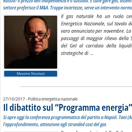
Russia? Il prezzo dell'indipendenza è il sussidio. E sulle gare gas, assente
settore preferisce il M&A. Troppe incertezze, serve un intervento norm
Il gas naturale ha un ruolo cen
Energetica Nazionale, sul tavolo d
varo annunciato per novembre. La S
passaggi di maggior rilievo della 
del Gnl al corridoio della liquidi
Leggi tutta la notiz
strategiche di
...
Massimo Nicolazzi
27/10/2017
- Politica energetica nazionale
Il dibattito sul “Programma energia”
Si apre oggi la conferenza programmatica del partito a Napoli. Tani (A
l'approfondimento, attenzione agli stranded cost del gas