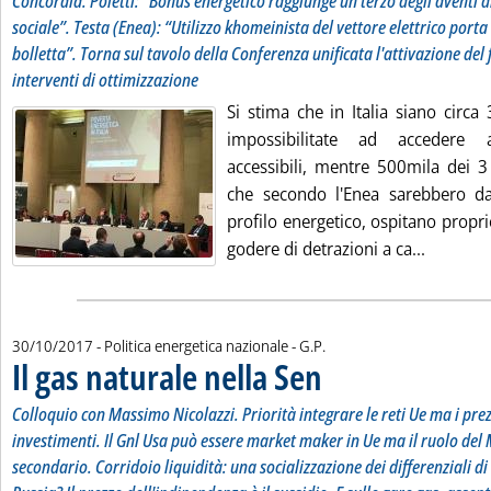
Concordia. Poletti: “Bonus energetico raggiunge un terzo degli aventi d
sociale”. Testa (Enea): “Utilizzo khomeinista del vettore elettrico port
bolletta”. Torna sul tavolo della Conferenza unificata l'attivazione del
interventi di ottimizzazione
Si stima che in Italia siano circa 
impossibilitate ad accedere a
accessibili, mentre 500mila dei 3
che secondo l'Enea sarebbero da r
profilo energetico, ospitano propr
Leggi tut
godere di detrazioni a ca...
di:
30/10/2017
- Politica energetica nazionale -
G.P.
Il gas naturale nella Sen
. Sottotitolo: Colloquio con Mass
. Pubblicata lunedì 30 ottobre 2
Colloquio con Massimo Nicolazzi. Priorità integrare le reti Ue ma i pr
investimenti. Il Gnl Usa può essere market maker in Ue ma il ruolo del
secondario. Corridoio liquidità: una socializzazione dei differenziali d