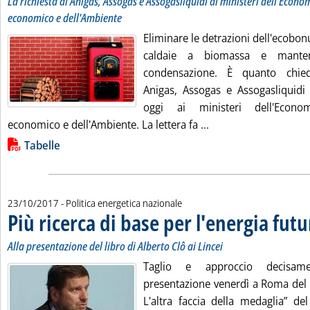
La richiesta di Anigas, Assogas e Assogasliquidi ai ministeri dell'Econo
economico e dell'Ambiente
Eliminare le detrazioni dell'ecobonu
caldaie a biomassa e mante
condensazione. È quanto chied
Anigas, Assogas e Assogasliquidi 
oggi ai ministeri dell'Econo
Leggi tutta la notizi
economico e dell'Ambiente. La lettera fa ...
Lista allegati PDF alla notizia
Tabelle
23/10/2017
- Politica energetica nazionale
Più ricerca di base per l'energia futu
Alla presentazione del libro di Alberto Clô ai Lincei
Taglio e approccio decisamen
presentazione venerdì a Roma del l
L'altra faccia della medaglia” de