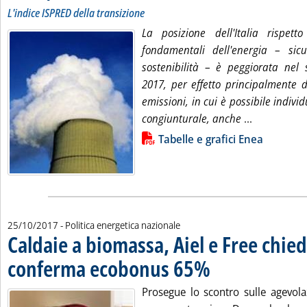
L'indice ISPRED della transizione
La posizione dell'Italia rispett
fondamentali dell'energia – sic
sostenibilità – è peggiorata nel 
2017, per effetto principalmente 
emissioni, in cui è possibile indivi
Leggi tutta
congiunturale, anche
...
Lista allegati PDF alla notizia
Tabelle e grafici Enea
25/10/2017
- Politica energetica nazionale
Caldaie a biomassa, Aiel e Free chie
conferma ecobonus 65%
. Pubblicata mercoledì 25 ott
Prosegue lo scontro sulle agevola