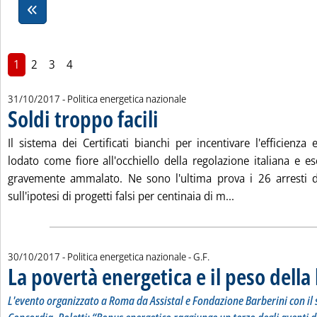
1
2
3
4
31/10/2017
- Politica energetica nazionale
Soldi troppo facili
. Pubblicata martedì 31 ottobre 2017 alle 12.54
Il sistema dei Certificati bianchi per incentivare l'efficienz
lodato come fiore all'occhiello della regolazione italiana e e
gravemente ammalato. Ne sono l'ultima prova i 26 arresti d
Leggi tutta la not
sull'ipotesi di progetti falsi per centinaia di m...
di:
30/10/2017
- Politica energetica nazionale -
G.F.
La povertà energetica e il peso della 
L'evento organizzato a Roma da Assistal e Fondazione Barberini con il 