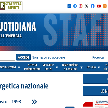
R
STAFFETTA
RIFIUTI
e'
Non riesco ad accedere
Ricerca
Attività
Mercati e
Distribuzione
En
amministrativi
▼
▼
▼
Petrolio
▼
Parlamentare
Prezzi
e Consumi
Ele
rgetica nazionale
LE 
sto - 1998