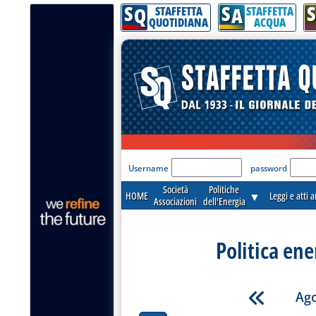
S
S
S
Q
A
STAFFETTA
STAFFETTA
QUOTIDIANA
ACQUA
'Modulo Login per acceder
Username
password
Società
Politiche
HOME
▼
Leggi e atti 
Associazioni
dell'Energia
Politica ene
Ago