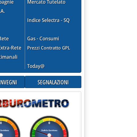
pagnie
Mercato Tutelato
.A.
Indice Selectra - SQ
Rete
Gas - Consumi
xtra-Rete
Prezzi Contratto GPL
timanali
Today@
CONVEGNI
SEGNALAZIONI