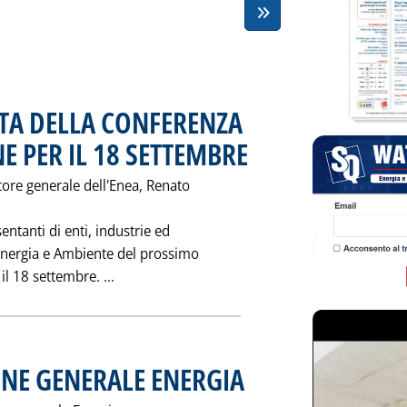
STA DELLA CONFERENZA
 PER IL 18 SETTEMBRE
. Pubblicata sabato 08 agosto 1998 al
ore generale dell'Enea, Renato
entanti di enti, industrie ed
 Energia e Ambiente del prossimo
Leggi tutta la notizia: 'CONSULTI ENEA I
l 18 settembre. ...
ONE GENERALE ENERGIA
. Pubblicata venerdì 07 agosto 1998 al