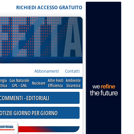
RICHIEDI ACCESSO GRATUITO
Abbonamenti
Contatti
ergia
Gas Naturale
Altre Fonti
Ambiente
Nucleare
ttrica
GPL - GNL
Efficienza
Sicurezza
COMMENTI - EDITORIALI
NOTIZIE GIORNO PER GIORNO