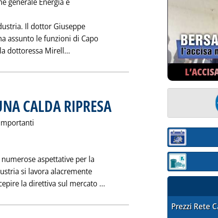
one generale Energia e
dustria. Il dottor Giuseppe
ha assunto le funzioni di Capo
Leggi tutta la notizia: 'NOMINE ALLA DI
la dottoressa Mirell...
L’ACCIS
 UNA CALDA RIPRESA
. Pubblicata sabato 01 agosto 1998 alle 0.0.
 importanti
Sezione:
 numerose aspettative per la
Sezione: quotaz
dustria si lavora alacremente
Leggi tutta la notizia: 'FERIE 
epire la direttiva sul mercato ...
STAFFETTA PRE
Prezzi Rete 