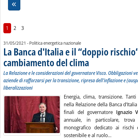
1
2
3
31/05/2021
- Politica energetica nazionale
La Banca d'Italia e il “doppio rischio
cambiamento del clima
. Sottotitolo: La Relazione e le co
. Pubblicata lunedì 31 maggio 202
La Relazione e le considerazioni del governatore Visco. Obbligazioni ver
aziende di rafforzarsi per la transizione, ripresa dell'inflazione e (ausp
liberalizzazioni
Energia, clima, transizione. Tanti
nella Relazione della Banca d'Italia
finali del governatore
Ignazio V
annuale, in particolare, trov
monografico dedicato ai rischi cl
Leggi tutta 
sostenibile e al ruolo...