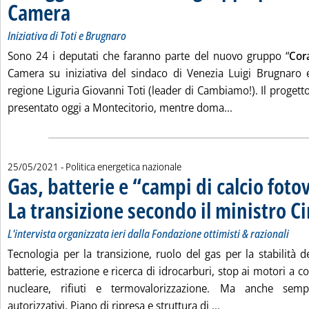
Camera
. Sottotitolo: Iniziativa di Toti e Brugnaro
. Pubblicata giovedì 27 maggio 2021 alle 12.19.
Iniziativa di Toti e Brugnaro
Sono 24 i deputati che faranno parte del nuovo gruppo “
Cora
Camera su iniziativa del sindaco di Venezia Luigi Brugnaro 
regione Liguria Giovanni Toti (leader di Cambiamo!). Il progetto 
Leggi tutta la n
presentato oggi a Montecitorio, mentre doma...
25/05/2021
- Politica energetica nazionale
Gas, batterie e “campi di calcio fotov
La transizione secondo il ministro C
L'intervista organizzata ieri dalla Fondazione ottimisti & razionali
Tecnologia per la transizione, ruolo del gas per la stabilità d
batterie, estrazione e ricerca di idrocarburi, stop ai motori a c
nucleare, rifiuti e termovalorizzazione. Ma anche sempli
Leggi tutta la noti
autorizzativi, Piano di ripresa e struttura di ...