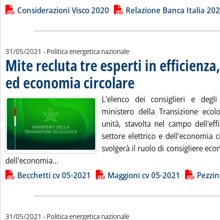
Lista allegati PDF alla notizia
Considerazioni Visco 2020
Relazione Banca Italia 20
31/05/2021
- Politica energetica nazionale
Mite recluta tre esperti in efficienza,
ed economia circolare
. Pubblicata lunedì 31 maggio 2021 a
L'elenco dei consiglieri e degli 
ministero della Transizione ecolo
unità, stavolta nel campo dell'eff
settore elettrico e dell'economia ci
svolgerà il ruolo di consigliere ec
Leggi tutta la notizia: 'Mite recluta tre esperti
dell'economia...
Lista allegati PDF alla notizia
Becchetti cv 05-2021
Maggioni cv 05-2021
Pezzin
31/05/2021
- Politica energetica nazionale