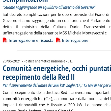
“Stiamo raggiungendo un equilibrio all'interno del Governo”
Sul decreto Semplificazioni per le opere previste dal Piano di r
Governo stiamo raggiungendo un equilibrio che il Parlamento 
detto il ministro della Cultura Dario Franceschini 
L
un'interrogazione della senatrice M5S Michela Montevecchi c...
Lista allegati PDF alla notizia
Interrogazione e risposta
Interrogazione
di:
20/05/2021
- Politica energetica nazionale -
E.L.
Comunità energetiche, occhi puntati
recepimento della Red II
. Sottotitolo: Per il superamen
. Pubblicata giovedì 20 maggio
Per il superamento del limite dei 200 kW. Zaghi (EF): 15 GW di Fer per l
Con il recepimento della direttiva Red II arriveranno importanti 
comunità energetiche
(Cer), a cominciare dalla modifica del 
impianti rinnovabili che è fissato a 200 kW. Lo hanno chia
Leggi tutta la noti