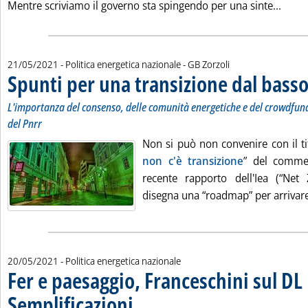
Leggi 
Mentre scriviamo il governo sta spingendo per una sinte...
di:
21/05/2021
- Politica energetica nazionale -
GB Zorzoli
Spunti per una transizione dal bass
L'importanza del consenso, delle comunità energetiche e del crowdfund
del Pnrr
Non si può non convenire con il ti
non c'è transizione
” del comme
recente rapporto dell'Iea (“Net
disegna una “roadmap” per arrivare a
20/05/2021
- Politica energetica nazionale
Fer e paesaggio, Franceschini sul DL
Semplificazioni
. Sottotitolo: “Stiamo raggiungendo un equilibrio all'
. Pubblicata giovedì 20 maggio 2021 alle 18.15.