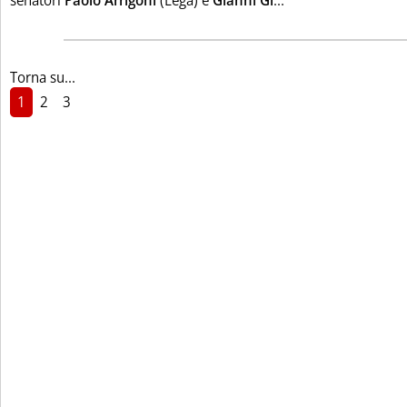
senatori
Paolo Arrigoni
(Lega) e
Gianni Gi
...
Torna su...
1
2
3