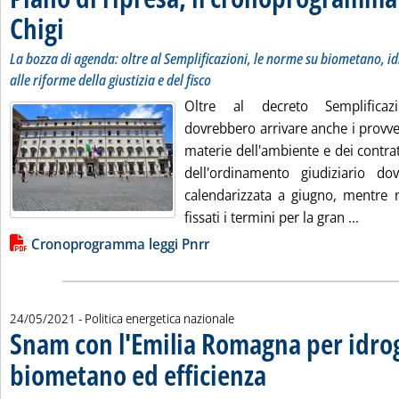
Chigi
. Sottotitolo: La bozza di agenda: oltre al Semplificazioni, le norme su biometano,
. Pubblicata lunedì 24 maggio 2021 alle 12.54.
La bozza di agenda: oltre al Semplificazioni, le norme su biometano, id
alle riforme della giustizia e del fisco
Oltre al decreto Semplificaz
dovrebbero arrivare anche i provve
materie dell'ambiente e dei contrat
dell'ordinamento giudiziario do
calendarizzata a giugno, mentre 
Leggi 
fissati i termini per la gran ...
Lista allegati PDF alla notizia
Cronoprogramma leggi Pnrr
24/05/2021
- Politica energetica nazionale
Snam con l'Emilia Romagna per idro
biometano ed efficienza
. Pubblicata lunedì 24 maggio 2