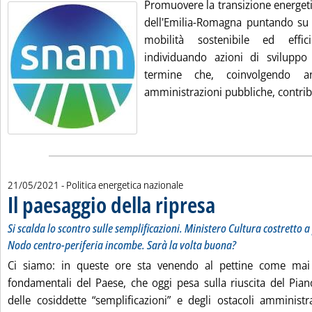
Promuovere la transizione energetica
dell'Emilia-Romagna puntando su
mobilità sostenibile ed effic
individuando azioni di svilup
termine che, coinvolgendo a
amministrazioni pubbliche, contrib
21/05/2021
- Politica energetica nazionale
Il paesaggio della ripresa
. Sottotitolo: Si scalda lo s
. Pubblicata venerdì 21 magg
Si scalda lo scontro sulle semplificazioni. Ministero Cultura costretto 
Nodo centro-periferia incombe. Sarà la volta buona?
Ci siamo: in queste ore sta venendo al pettine come ma
fondamentali del Paese, che oggi pesa sulla riuscita del Pian
delle cosiddette “semplificazioni” e degli ostacoli amministra