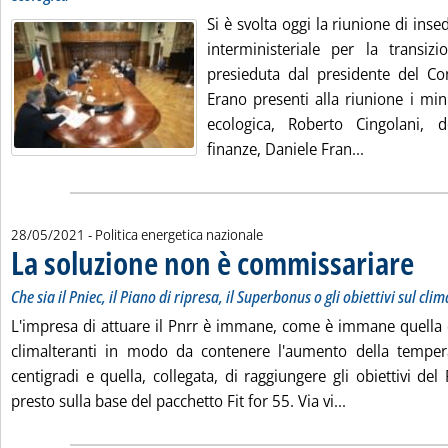
Si è svolta oggi la riunione di in
interministeriale per la transizi
presieduta dal presidente del Con
Erano presenti alla riunione i mini
ecologica, Roberto Cingolani, d
Leggi tutta l
finanze, Daniele Fran...
28/05/2021
- Politica energetica nazionale
La soluzione non è commissariare
. Sottot
. Pubbl
Che sia il Pniec, il Piano di ripresa, il Superbonus o gli obiettivi sul clim
L'impresa di attuare il Pnrr è immane, come è immane quella d
climalteranti in modo da contenere l'aumento della temper
centigradi e quella, collegata, di raggiungere gli obiettivi de
Leggi tutta la
presto sulla base del pacchetto Fit for 55. Via vi...