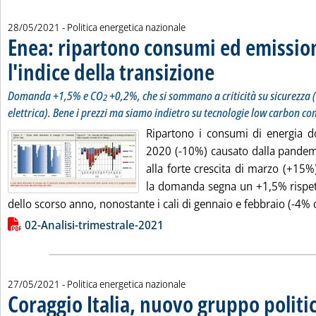
28/05/2021
- Politica energetica nazionale
Enea: ripartono consumi ed emission
l'indice della transizione
. Sottotitolo: Domanda +1,5% 
. Pubblicata venerdì 28 maggi
Domanda +1,5% e CO
+0,2%, che si sommano a criticità su sicurezza (
2
elettrica). Bene i prezzi ma siamo indietro su tecnologie low carbon co
Ripartono i consumi di energia do
2020 (-10%) causato dalla pandemi
alla forte crescita di marzo (+15%
la domanda segna un +1,5% rispett
dello scorso anno, nonostante i cali di gennaio e febbraio (-4% c
Lista allegati PDF alla notizia
02-Analisi-trimestrale-2021
27/05/2021
- Politica energetica nazionale
Coraggio Italia, nuovo gruppo politic