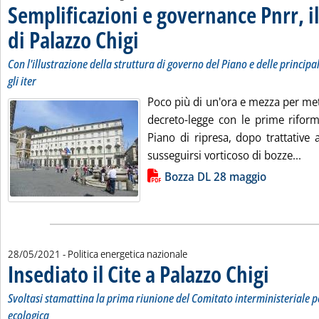
Semplificazioni e governance Pnrr, 
di Palazzo Chigi
. Sottotitolo: Con l'illustrazione della struttura di go
. Pubblicata lunedì 31 maggio 2021 alle 9.19.
Con l'illustrazione della struttura di governo del Piano e delle princip
gli iter
Poco più di un'ora e mezza per mette
decreto-legge con le prime riform
Piano di ripresa, dopo trattative
Leg
susseguirsi vorticoso di bozze...
Lista allegati PDF alla notizia
Bozza DL 28 maggio
28/05/2021
- Politica energetica nazionale
Insediato il Cite a Palazzo Chigi
. Sottotitolo: 
. Pubblicata v
Svoltasi stamattina la prima riunione del Comitato interministeriale p
ecologica