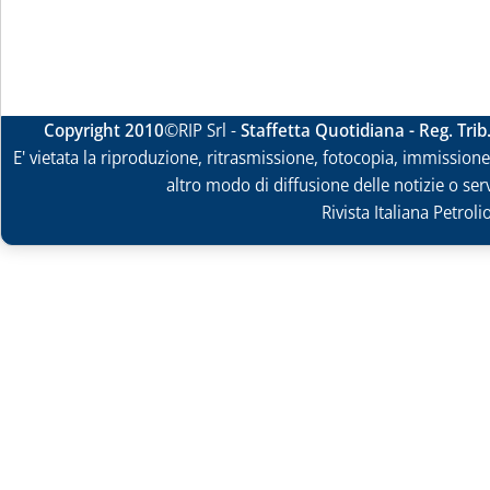
Copyright 2010
©RIP Srl -
Staffetta Quotidiana - Reg. Tri
E' vietata la riproduzione, ritrasmissione, fotocopia, immissione 
altro modo di diffusione delle notizie o ser
Rivista Italiana Petrol