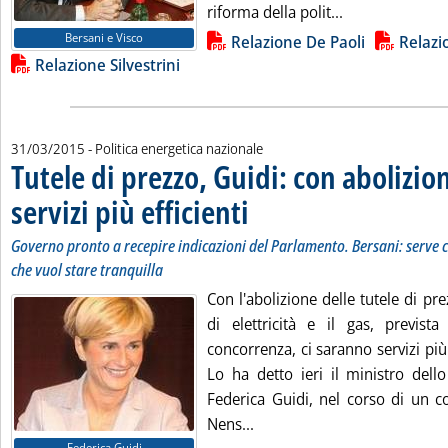
Leggi tutta la 
riforma della polit...
Lista allegati PDF alla notizia
Bersani e Visco
Relazione De Paoli
Relazi
Relazione Silvestrini
31/03/2015
- Politica energetica nazionale
Tutele di prezzo, Guidi: con abolizi
servizi più efficienti
. Sottotitolo: Governo pronto a recepire i
. Pubblicata martedì 31 marzo 2015 alle 9
Governo pronto a recepire indicazioni del Parlamento. Bersani: serve c
che vuol stare tranquilla
Con l'abolizione delle tutele di prez
di elettricità e il gas, previs
concorrenza, ci saranno servizi più 
Lo ha detto ieri il ministro dell
Federica Guidi, nel corso di un
Leggi tutta la notizia: 'Tut
Nens...
Federica Guidi