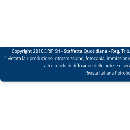
Copyright 2010
©RIP Srl -
Staffetta Quotidiana - Reg. Tri
E' vietata la riproduzione, ritrasmissione, fotocopia, immissione 
altro modo di diffusione delle notizie o ser
Rivista Italiana Petrol