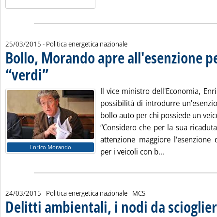
25/03/2015
- Politica energetica nazionale
Bollo, Morando apre all'esenzione pe
“verdi”
. Pubblicata mercoledì 25 marzo 2015 alle 13.33.
Il vice ministro dell'Economia, En
possibilità di introdurre un'esenz
bollo auto per chi possiede un veic
“Considero che per la sua ricaduta
attenzione maggiore l'esenzione d
Enrico Morando
Leggi tutta la 
per i veicoli con b...
di:
24/03/2015
- Politica energetica nazionale -
MCS
Delitti ambientali, i nodi da scioglie