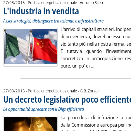
di:
27/03/2015
- Politica energetica nazionale -
Antonio Sileo
L'industria in vendita
. Sottotitolo: Asset strategici, disting
. Pubblicata venerdì 27 marzo 2015 a
Asset strategici, distinguere tra aziende e infrastrutture
L'arrivo di capitali stranieri, indi
di provenienza, dovrebbe essere un
sé; tanto più nella nostra ferma, se
E tuttavia quando l'investimen
concretizza in un'acquisizione re
Leggi tutta la noti
pure, un po' di ...
di:
27/03/2015
- Politica energetica nazionale -
G.B. Zorzoli
Un decreto legislativo poco efficient
Le opportunità sprecate con il Dlgs efficienza
La procedura di infrazione a caric
dalla Commissione europea per i