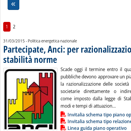
1
2
31/03/2015
- Politica energetica nazionale
Partecipate, Anci: per razionalizzazi
stabilità norme
. Pubblicata martedì 31 marzo 2015 alle 17.50.
Scade oggi il termine entro il qu
pubbliche devono approvare un pia
la razionalizzazione delle società
societarie direttamente o indir
come imposto dalla legge di Stab
Leggi t
modi e tempi di attuazion...
Lista allegati PDF alla notizia
Invitalia schema tipo piano o
Invitalia schema tipo relazion
Linea guida piano operativo