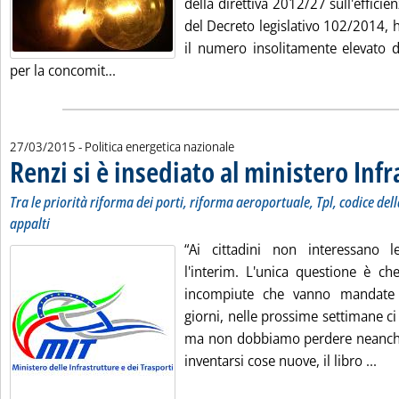
della direttiva 2012/27 sull'efficie
del Decreto legislativo 102/2014, 
il numero insolitamente elevato de
Leggi tutta la notizia: 'Un decreto legislativo
per la concomit...
27/03/2015
- Politica energetica nazionale
Renzi si è insediato al ministero Inf
Tra le priorità riforma dei porti, riforma aeroportuale, Tpl, codice dell
appalti
“Ai cittadini non interessano l
l'interim. L'unica questione è ch
incompiute che vanno mandate 
giorni, nelle prossime settimane ci
ma non dobbiamo perdere neanch
Leg
inventarsi cose nuove, il libro ...