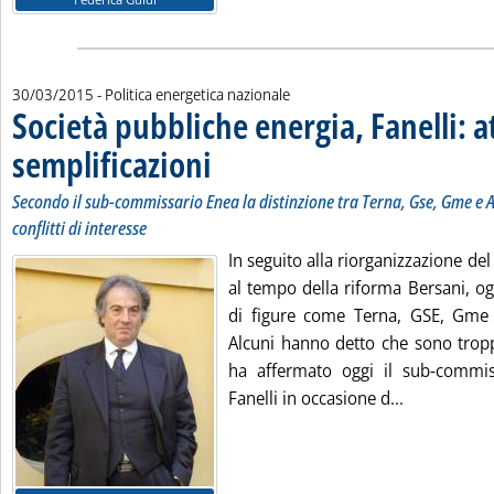
30/03/2015
- Politica energetica nazionale
Società pubbliche energia, Fanelli: at
semplificazioni
. Sottotitolo: Secondo il sub-commissario Enea la disti
. Pubblicata lunedì 30 marzo 2015 alle 18.24.
Secondo il sub-commissario Enea la distinzione tra Terna, Gse, Gme e AU
conflitti di interesse
In seguito alla riorganizzazione del
al tempo della riforma Bersani, o
di figure come Terna, GSE, Gme 
Alcuni hanno detto che sono tropp
ha affermato oggi il sub-commiss
Leggi tutta 
Fanelli in occasione d...
Lista allegati PDF alla notizia