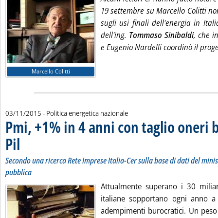
19 settembre su Marcello Colitti non
sugli usi finali dell'energia in Ital
dell'ing.
Tommaso Sinibaldi
, che i
e Eugenio Nardelli coordinò il proget
Marcello Colitti
03/11/2015
- Politica energetica nazionale
Pmi, +1% in 4 anni con taglio oneri 
Pil
. Sottotitolo: Secondo una ricerca Rete Imprese Italia-Cer sulla base di dati del minis
. Pubblicata martedì 03 novembre 2015 alle 12.7.
Secondo una ricerca Rete Imprese Italia-Cer sulla base di dati del mini
pubblica
Attualmente superano i 30 miliar
italiane sopportano ogni anno a 
adempimenti burocratici. Un peso 