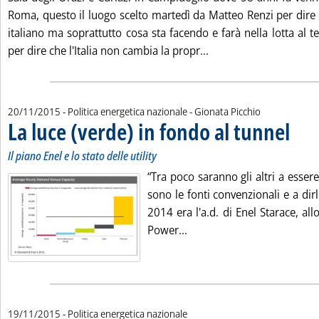
Roma, questo il luogo scelto martedì da Matteo Renzi per dire
italiano ma soprattutto cosa sta facendo e farà nella lotta al t
Leggi tutta la notizia:
per dire che l'Italia non cambia la propr...
di:
20/11/2015
- Politica energetica nazionale -
Gionata Picchio
La luce (verde) in fondo al tunnel
. Sottoti
. Pubbli
Il piano Enel e lo stato delle utility
“Tra poco saranno gli altri a essere ‘a
sono le fonti convenzionali e a dirlo
2014 era l'a.d. di Enel Starace, al
Leggi tutta la notizia: 'La
Power...
19/11/2015
- Politica energetica nazionale