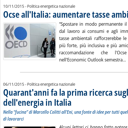
10/11/2015
- Politica energetica nazionale
Ocse all'Italia: aumentare tasse amb
“Spostare in modo permanente il 
dal lavoro ai consumi e agli im
tasse ambientali rafforzerebbe le
più forte, più inclusiva e più amic
raccomandazione che l'Ocse i
L
nell'Economic Outlook semestra...
06/11/2015
- Politica energetica nazionale
Quarant'anni fa la prima ricerca sugli
dell'energia in Italia
. Sottotitolo: Nella “fucina” di Marcello Co
. Pubblicata venerdì 06 novembre 2015 al
Nella “fucina” di Marcello Colitti all'Eni, una fonte di idee per tutti que
di lavorarci
Alcuni lettori ci hanno fatto notare