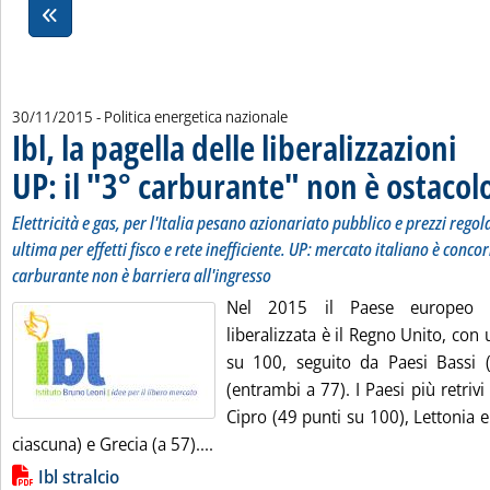
30/11/2015
- Politica energetica nazionale
Ibl, la pagella delle liberalizzazioni
UP: il "3° carburante" non è ostacol
Elettricità e gas, per l'Italia pesano azionariato pubblico e prezzi regola
ultima per effetti fisco e rete inefficiente. UP: mercato italiano è conco
carburante non è barriera all'ingresso
Nel 2015 il Paese europeo 
liberalizzata è il Regno Unito, con
su 100, seguito da Paesi Bassi 
(entrambi a 77). I Paesi più retriv
Cipro (49 punti su 100), Lettonia 
Leggi tutta la notizia: 'Ibl, la pagel
ciascuna) e Grecia (a 57)....
Lista allegati PDF alla notizia
Ibl stralcio