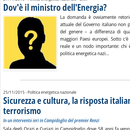
Dov'è il ministro dell'Energia?
. Pubblicata ven
La domanda è ovviamente retorica
attuale del Governo italiano non 
del genere – a differenza di qua
maggiori Paesi europei. Sotto c'è
reale e un nodo importante: chi è
Leggi tutta
politica energetica nazi...
25/11/2015
- Politica energetica nazionale
Sicurezza e cultura, la risposta italia
terrorismo
. Sottotitolo: In un intervento ieri in Campidoglio del premier Ren
. Pubblicata mercoledì 25 novembre 2015 alle 12.13.
In un intervento ieri in Campidoglio del premier Renzi
Sala degli Orazi e Curiazi in Campidoglio dove 58 anni fa venne