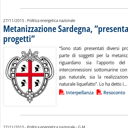
27/11/2015
- Politica energetica nazionale
Metanizzazione Sardegna, “presentat
progetti”
. Pubblicata venerdì 27 novembre 2015 alle 17.2.
“Sono stati presentati diversi p
parte di soggetti per la metanizz
riguardano sia l'apporto del
interconnessioni sottomarine con 
gas naturale, sia la realizzazio
naturale liquefatto”. Lo ha detto i...
Lista allegati PDF alla notizia
Interpellanza
Resoconto
di:
27/11/2015
- Politica energetica nazionale -
G.M.