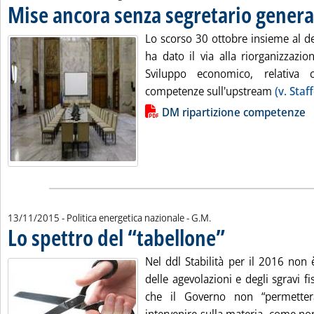
Mise ancora senza segretario genera
Lo scorso 30 ottobre insieme al de
ha dato il via alla riorganizzazio
Sviluppo economico, relativa 
competenze sull'upstream
(v. Staf
Lista allegati PDF alla notizia
DM ripartizione competenze
di:
13/11/2015
- Politica energetica nazionale -
G.M.
Lo spettro del “tabellone”
. Pubblicata venerdì 13 n
Nel ddl Stabilità per il 2016 non 
delle agevolazioni e degli sgravi fi
che il Governo non “permetter