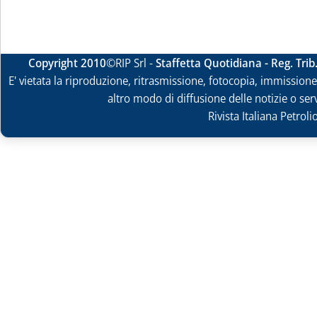
Copyright 2010
©RIP Srl -
Staffetta Quotidiana - Reg. Tri
E' vietata la riproduzione, ritrasmissione, fotocopia, immissione 
altro modo di diffusione delle notizie o ser
Rivista Italiana Petrol