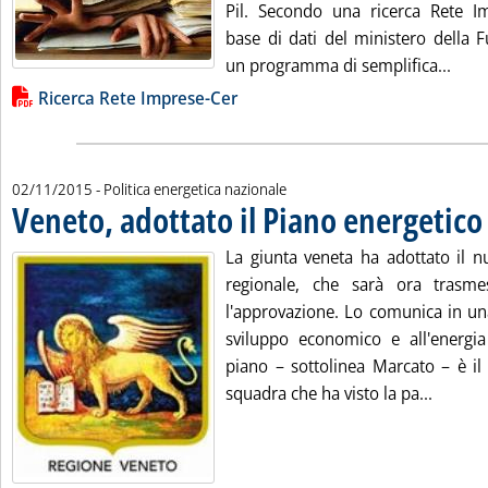
Pil. Secondo una ricerca Rete Imp
base di dati del ministero della 
Leggi
un programma di semplifica...
Lista allegati PDF alla notizia
Ricerca Rete Imprese-Cer
02/11/2015
- Politica energetica nazionale
Veneto, adottato il Piano energetico
.
La giunta veneta ha adottato il n
regionale, che sarà ora trasme
l'approvazione. Lo comunica in una
sviluppo economico e all'energia
piano – sottolinea Marcato – è il 
Leggi t
squadra che ha visto la pa...