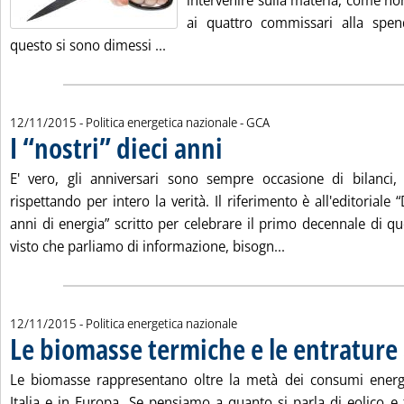
intervenire sulla materia, come no
ai quattro commissari alla spen
Leggi tutta la notizia: 'Lo spettro del
questo si sono dimessi ...
di:
12/11/2015
- Politica energetica nazionale -
GCA
I “nostri” dieci anni
. Pubblicata giovedì 12 novembre 2015 all
E' vero, gli anniversari sono sempre occasione di bilanci,
rispettando per intero la verità. Il riferimento è all'editoriale 
anni di energia” scritto per celebrare il primo decennale di qu
Leggi tutta la notiz
visto che parliamo di informazione, bisogn...
12/11/2015
- Politica energetica nazionale
Le biomasse termiche e le entrature 
Le biomasse rappresentano oltre la metà dei consumi energet
Italia e in Europa. Se pensiamo a quanto si parla di eolico e 