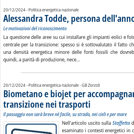
20/12/2024
- Politica energetica nazionale
Alessandra Todde, persona dell'ann
Le motivazioni del riconoscimento
La questione delle aree su cui installare gli impianti eolici e foto
centrale per la transizione: spesso si è sottovalutato il fatto c
una densità energetica minore delle fonti fossili che dovre
Leggi tutta la notizia: '
quindi, a parità di produzione, nece...
di:
20/12/2024
- Politica energetica nazionale -
GB Zorzoli
Biometano e biojet per accompagnar
transizione nei trasporti
. Sottotitolo: Il passaggio non 
. Pubblicata venerdì 20 dicem
Il passaggio non sarà breve né facile, su strada, nei cieli e per mare
Nell'articolo uscito sulla
Staffetta
d
esaminato i contesti energetici in cu