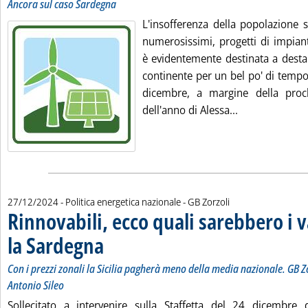
Ancora sul caso Sardegna
L'insofferenza della popolazione s
numerosissimi, progetti di impianti
è evidentemente destinata a desta
continente per un bel po' di tempo.
dicembre, a margine della pro
Leggi tutta la 
dell'anno di Alessa...
di:
27/12/2024
- Politica energetica nazionale -
GB Zorzoli
Rinnovabili, ecco quali sarebbero i 
la Sardegna
. Sottotitolo: Con i prezzi zonali la Sicilia pagherà meno dell
. Pubblicata venerdì 27 dicembre 2024 alle 9.40.
Con i prezzi zonali la Sicilia pagherà meno della media nazionale. GB Z
Antonio Sileo
Sollecitato a intervenire sulla Staffetta del 24 dicembre 