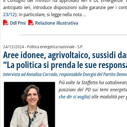
Il Consiglio dei ministri ha approvato ieri il DL Emergenze. 
anticipato ieri, introduce disposizioni sulle garanzie per i con
Leggi tutta la notiz
23/12)
: in particolare, si legge nella nota ...
Lista allegati PDF alla notizia
Ddl Pmi
Relazione illustrativa
di:
24/12/2024
- Politica energetica nazionale -
S.P.
Aree idonee, agrivoltaico, sussidi d
“La politica si prenda le sue respons
Intervista ad Annalisa Corrado, responsabile Energia del Partito Demo
Più volte la Staffetta ha sottolinea
posizioni del PD sui temi energeti
che dir si voglia)
alle modalità per g