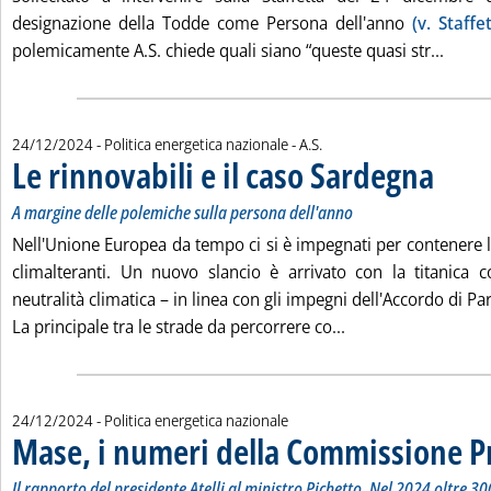
designazione della Todde come Persona dell'anno
(v. Staffe
Leggi 
polemicamente A.S. chiede quali siano “queste quasi str...
di:
24/12/2024
- Politica energetica nazionale -
A.S.
Le rinnovabili e il caso Sardegna
. Sottotito
. Pubblica
A margine delle polemiche sulla persona dell'anno
Nell'Unione Europea da tempo ci si è impegnati per contenere l
climalteranti. Un nuovo slancio è arrivato con la titanica 
neutralità climatica – in linea con gli impegni dell'Accordo di Par
Leggi tutta la notiz
La principale tra le strade da percorrere co...
24/12/2024
- Politica energetica nazionale
Mase, i numeri della Commissione P
Il rapporto del presidente Atelli al ministro Pichetto. Nel 2024 oltre 