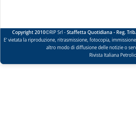
Copyright 2010
©RIP Srl -
Staffetta Quotidiana - Reg. Tri
E' vietata la riproduzione, ritrasmissione, fotocopia, immissione 
altro modo di diffusione delle notizie o ser
Rivista Italiana Petrol