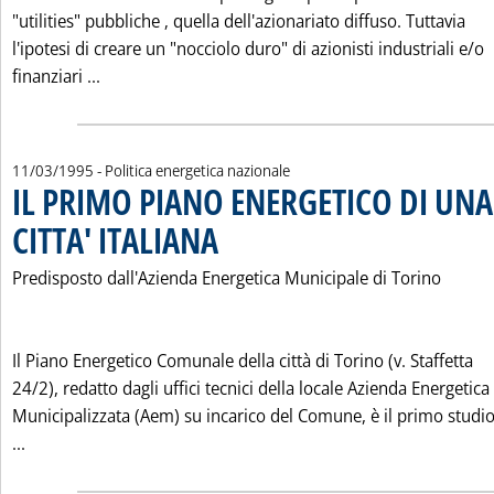
"utilities" pubbliche ‚ quella dell'azionariato diffuso. Tuttavia
l'ipotesi di creare un "nocciolo duro" di azionisti industriali e/o
Leggi tutta la notizia: 'IL "NOCCIOLO" DELL'ENER
finanziari ...
11/03/1995
- Politica energetica nazionale
IL PRIMO PIANO ENERGETICO DI UN
CITTA' ITALIANA
. Pubblicata sabato 11 marzo 1995 alle 0.0.
Predisposto dall'Azienda Energetica Municipale di Torino
Il Piano Energetico Comunale della città di Torino (v. Staffetta
24/2), redatto dagli uffici tecnici della locale Azienda Energetica
Municipalizzata (Aem) su incarico del Comune, è il primo studio
Leggi tutta la notizia: 'IL PRIMO PIANO ENERGETICO DI U
...