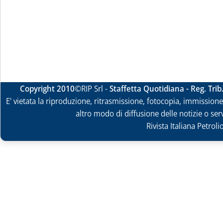
Copyright 2010
©RIP Srl -
Staffetta Quotidiana - Reg. Tri
E' vietata la riproduzione, ritrasmissione, fotocopia, immissione 
altro modo di diffusione delle notizie o ser
Rivista Italiana Petrol