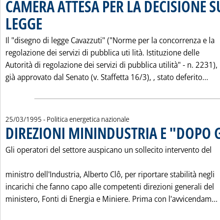
CAMERA ATTESA PER LA DECISIONE S
LEGGE
. Pubblicata martedì 28 marzo 1995 alle 0.0.
Il "disegno di legge Cavazzuti" ("Norme per la concorrenza e la
regolazione dei servizi di pubblica uti lità. Istituzione delle
Autorità di regolazione dei servizi di pubblica utilità" - n. 2231),
Leg
già approvato dal Senato (v. Staffetta 16/3), ‚ stato deferito...
25/03/1995
- Politica energetica nazionale
DIREZIONI MININDUSTRIA E "DOPO 
Gli operatori del settore auspicano un sollecito intervento del
ministro dell'Industria, Alberto Clô, per riportare stabilità negli
incarichi che fanno capo alle competenti direzioni generali del
ministero, Fonti di Energia e Miniere. Prima con l'avvicendam...