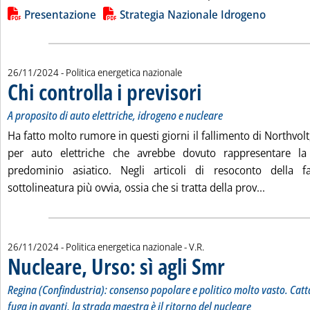
Lista allegati PDF alla notizia
Presentazione
Strategia Nazionale Idrogeno
26/11/2024
- Politica energetica nazionale
Chi controlla i previsori
. Sottotitolo: A proposito di auto
. Pubblicata martedì 26 novembr
A proposito di auto elettriche, idrogeno e nucleare
Ha fatto molto rumore in questi giorni il fallimento di Northvolt,
per auto elettriche che avrebbe dovuto rappresentare la
predominio asiatico. Negli articoli di resoconto della f
Leggi tutt
sottolineatura più ovvia, ossia che si tratta della prov...
di:
26/11/2024
- Politica energetica nazionale -
V.R.
Nucleare, Urso: sì agli Smr
. Sottotitolo: Regina (Con
. Pubblicata martedì 26 n
Regina (Confindustria): consenso popolare e politico molto vasto. Catt
fuga in avanti, la strada maestra è il ritorno del nucleare