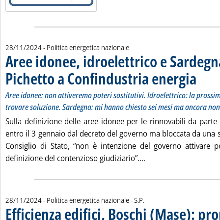
28/11/2024
- Politica energetica nazionale
Aree idonee, idroelettrico e Sardegn
Pichetto a Confindustria energia
. Sottotit
. Pubblica
Aree idonee: non attiveremo poteri sostitutivi. Idroelettrico: la pros
trovare soluzione. Sardegna: mi hanno chiesto sei mesi ma ancora non
Sulla definizione delle aree idonee per le rinnovabili da parte 
entro il 3 gennaio dal decreto del governo ma bloccata da una 
Consiglio di Stato, “non è intenzione del governo attivare pot
Leggi tutta la notizia
definizione del contenzioso giudiziario”....
di:
28/11/2024
- Politica energetica nazionale -
S.P.
Efficienza edifici, Boschi (Mase): pr