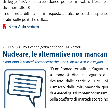
di legge 45/A sulle aree idonee per le rinovabili. L'esame
dicembre alle 10.
In una nota diffusa ieri in risposta ad alcune critiche espress
Leggi tutta la notizia: 'Aree idonee 
Fratin sulle politiche della...
Lista allegati PDF alla notizia
Nota Aula seduta
di:
29/11/2024
- Politica energetica nazionale -
GB Zorzoli
Nucleare, le alternative non mancan
E non sono le centrali termoelettriche. Una risposta a Urso e Regina
“Dum Romae consulitur, Saguntum
a Roma si discute, Sagunto è co
desunto dalle Storie di Tito Li
riemerso dalla mia memoria quan
due eventi quasi contemporaneam
Sulla
Staffetta
di martedì scorso ho l