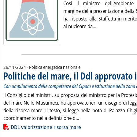
Così il ministro dell'Ambiente 
margine della presentazione della S
ha risposto alla Staffetta in merito
Leggi tutta la notiz
al nucleare da...
26/11/2024
- Politica energetica nazionale
Politiche del mare, il Ddl approvato i
Con ampliamento delle competenze del Cipom e istituzione della zona 
Il Consiglio dei ministri, su proposta del ministro per la Protezio
del mare Nello Musumeci, ha approvato ieri un disegno di legge
della risorsa mare. Il testo, si legge nella nota di Palazzo Chig
Leggi tutta la notizia: 'Pol
coordinamento nella definizione d...
Lista allegati PDF alla notizia
DDL valorizzazione risorsa mare