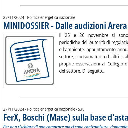
27/11/2024
- Politica energetica nazionale
MINIDOSSIER - Dalle audizioni Arera
.
Il 25 e 26 novembre si sono 
periodiche dell'Autorità di regolazio
e l'ambiente, appuntamento annua
settore, consumatori ed altri sta
proprie osservazioni al Collegio d
Leggi tutta
del settore. Di seguito...
di:
27/11/2024
- Politica energetica nazionale -
S.P.
FerX, Boschi (Mase) sulla base d'ast
Per non rischiare di non comprare ma ci sono contromisure: domanda e