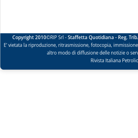
Copyright 2010
©RIP Srl -
Staffetta Quotidiana - Reg. Tri
E' vietata la riproduzione, ritrasmissione, fotocopia, immissione 
altro modo di diffusione delle notizie o ser
Rivista Italiana Petrol