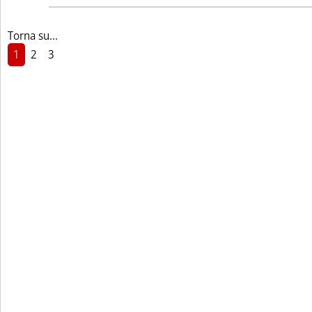
Torna su...
1
2
3