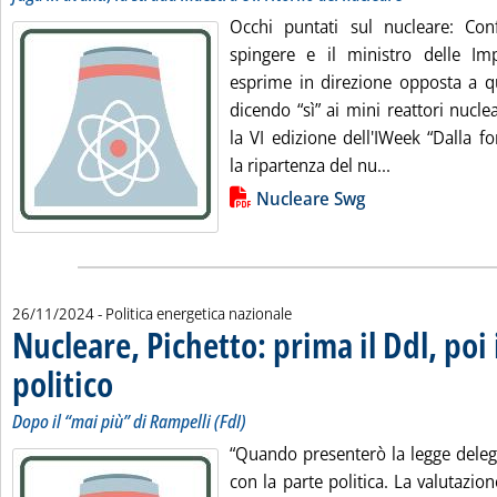
Occhi puntati sul nucleare: Con
spingere e il ministro delle Im
esprime in direzione opposta a qu
dicendo “sì” ai mini reattori nuclea
la VI edizione dell'IWeek “Dalla fo
Leggi tutta la
la ripartenza del nu...
Lista allegati PDF alla notizia
Nucleare Swg
26/11/2024
- Politica energetica nazionale
Nucleare, Pichetto: prima il Ddl, poi 
politico
. Sottotitolo: Dopo il “mai più” di Rampelli (FdI)
. Pubblicata martedì 26 novembre 2024 alle 12.2.
Dopo il “mai più” di Rampelli (FdI)
“Quando presenterò la legge deleg
con la parte politica. La valutazio