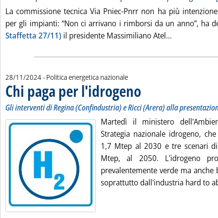
La commissione tecnica Via Pniec-Pnrr non ha più intenzione 
per gli impianti: “Non ci arrivano i rimborsi da un anno”, ha
Leggi tutta l
Staffetta 27/11)
il presidente Massimiliano Atel...
28/11/2024
- Politica energetica nazionale
Chi paga per l'idrogeno
. Sottotitolo: Gli interventi di R
. Pubblicata giovedì 28 novembre
Gli interventi di Regina (Confindustria) e Ricci (Arera) alla presentazi
Martedì il ministero dell'Ambie
Strategia nazionale idrogeno, ch
1,7 Mtep al 2030 e tre scenari d
Mtep, al 2050. L'idrogeno pro
prevalentemente verde ma anche 
soprattutto dall'industria hard to ab