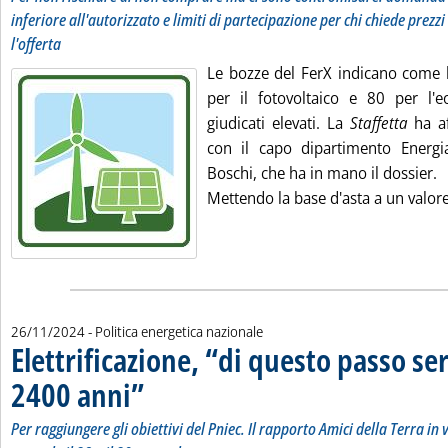
inferiore all'autorizzato e limiti di partecipazione per chi chiede prezzi
l'offerta
Le bozze del FerX indicano come
per il fotovoltaico e 80 per l'eo
giudicati elevati. La
Staffetta
ha af
con il capo dipartimento Energi
Boschi, che ha in mano il dossier.
Mettendo la base d'asta a un valore 
26/11/2024
- Politica energetica nazionale
Elettrificazione, “di questo passo s
2400 anni”
. Sottotitolo: Per raggiungere gli obiettivi del Pniec. Il rapport
. Pubblicata martedì 26 novembre 2024 alle 17.19.
Per raggiungere gli obiettivi del Pniec. Il rapporto Amici della Terra in