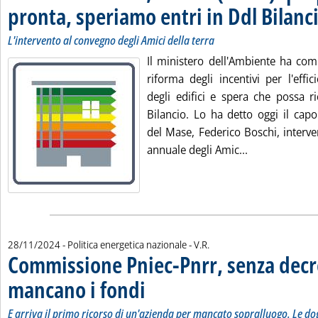
pronta, speriamo entri in Ddl Bilanc
L'intervento al convegno degli Amici della terra
Il ministero dell'Ambiente ha com
riforma degli incentivi per l'effi
degli edifici e spera che possa ri
Bilancio. Lo ha detto oggi il cap
del Mase, Federico Boschi, interv
Leggi tutta la
annuale degli Amic...
di:
28/11/2024
- Politica energetica nazionale -
V.R.
Commissione Pniec-Pnrr, senza dec
mancano i fondi
. Sottotitolo: E arriva il primo ricorso di un'aziend
. Pubblicata giovedì 28 novembre 2024 alle 15.32.
E arriva il primo ricorso di un'azienda per mancato sopralluogo. Le dogl