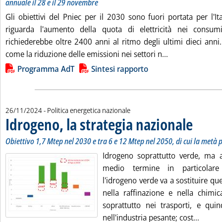
annuale il 28 e il 29 novembre
Gli obiettivi del Pniec per il 2030 sono fuori portata per l'Ital
riguarda l'aumento della quota di elettricità nei consum
richiederebbe oltre 2400 anni al ritmo degli ultimi dieci anni.
Leggi tutta la n
come la riduzione delle emissioni nei settori n...
Lista allegati PDF alla notizia
Programma AdT
Sintesi rapporto
26/11/2024
- Politica energetica nazionale
Idrogeno, la strategia nazionale
. Sottotitol
. Pubblicata
Obiettivo 1,7 Mtep nel 2030 e tra 6 e 12 Mtep nel 2050, di cui la metà 
Idrogeno soprattutto verde, ma 
medio termine in particolare 
l'idrogeno verde va a sostituire quel
nella raffinazione e nella chimi
soprattutto nei trasporti, e qui
Leggi 
nell'industria pesante; cost...