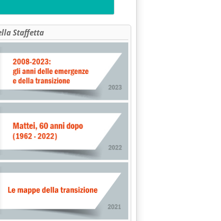
ella Staffetta
iqua, metterà in crisi il settore'
a e dannosa'