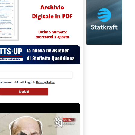
Archivio
Digitale in PDF
Ultimo numero:
mercoledì 5 agosto
impatto su consumatori “particolarmente negativo”. Termoelettrico: a rischio sicurezza sistema. T
iustificato colpire solo l'energia'