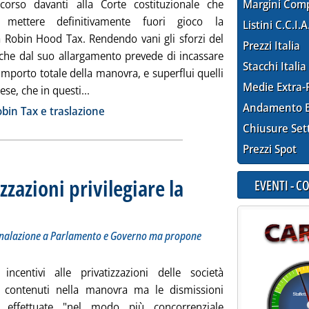
corso davanti alla Corte costituzionale che
Margini Com
 mettere definitivamente fuori gioco la
Listini C.C.I.A
a Robin Hood Tax. Rendendo vani gli sforzi del
Prezzi Italia
che dal suo allargamento prevede di incassare
Stacchi Italia
'importo totale della manovra, e superflui quelli
Medie Extra-
Leggi tutta la notizia: 'La Robin Tax e il “gial
ese, che in questi...
ia
Andamento E
bin Tax e traslazione
Chiusure Set
Prezzi Spot
zzazioni privilegiare la
EVENTI - 
 in una segnalazione a Parlamento e Governo ma propone modifiche su servizi privati e pubbli
12.
gnalazione a Parlamento e Governo ma propone
incentivi alle privatizzazioni delle società
 contenuti nella manovra ma le dismissioni
 effettuate "nel modo più concorrenziale