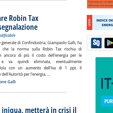
are Robin Tax
segnalazione
. Sottotitolo: Saglia: decisione dolorosa ma temo non modificab
. Pubblicata giovedì 25 agosto 2011 alle 10.52.
dificabile
re generale di Confindustria, Giampaolo Galli, ha
to che la norma sulla Robin Tax rischia di
 ancora di più il costo dell'energia per le
 e va quindi eliminata, eventualmente
ndola con un aumento dell'Iva di 1 ppt. Il
Leggi tutta la notizia: 'Confindust
dell'Autorità per l'energia, ...
ia
one Galli
iniqua, metterà in crisi il