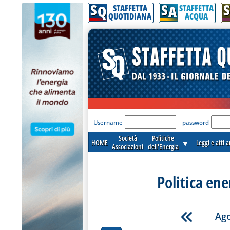
S
S
S
Q
A
STAFFETTA
STAFFETTA
QUOTIDIANA
ACQUA
'Modulo Login per acceder
Username
password
Società
Politiche
HOME
▼
Leggi e atti 
Associazioni
dell'Energia
Politica ene
Ago