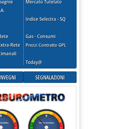
pagnie
Mercato Tutelato
.A.
Indice Selectra - SQ
Rete
Gas - Consumi
lo” della Consulta'
xtra-Rete
Prezzi Contratto GPL
timanali
Today@
CONVEGNI
SEGNALAZIONI
ci