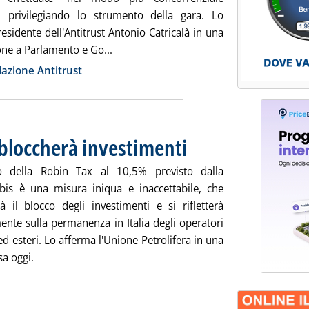
", privilegiando lo strumento della gara. Lo
presidente dell'Antitrust Antonio Catricalà in una
Leggi tutta la notizia: 'Antitrust: sulle p
one a Parlamento e Go...
ia
azione Antitrust
 bloccherà investimenti
. Pubblicata giovedì 25 agosto 2011 a
o della Robin Tax al 10,5% previsto dalla
is è una misura iniqua e inaccettabile, che
à il blocco degli investimenti e si rifletterà
ente sulla permanenza in Italia degli operatori
ed esteri. Lo afferma l'Unione Petrolifera in una
sa oggi.
 tutta la notizia: 'UP: Robin Tax iniqua, bloccherà investimenti'