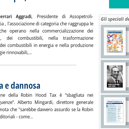
 alle 18.8.
errari Aggradi
, Presidente di Assopetroli-
Gli speciali d
a , l'associazione di categoria che raggruppa le
che operano nella commercializzazione dei
ti, dei combustibili, nella trasformazione
 dei combustibili in energia e nella produzione
Leggi tutta la notizia: 'Assopetroli: Robin Tax in
ie rinnovabili,...
ta e dannosa
. Pubblicata mercoledì 24 agosto 2011 alle 17.36.
sione della Robin Hood Tax è “sbagliata nei
enze”. Alberto Mingardi, direttore generale
na nota che "sarebbe davvero assurdo se la Robin
Leggi tutta la notizia: 'Ibl, Robin Tax sbagliat
itoriali - come...