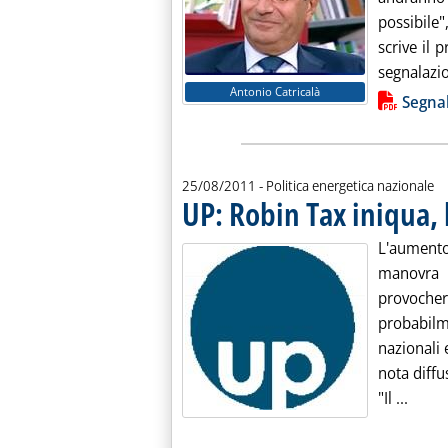
possibile
scrive il 
segnalazi
Antonio Catricalà
Lista allegati PDF alla notiz
Segnal
25/08/2011
- Politica energetica nazionale
UP: Robin Tax iniqua,
L'aument
manovra b
provocher
probabilm
nazionali 
nota diffu
Leggi
"Il ...