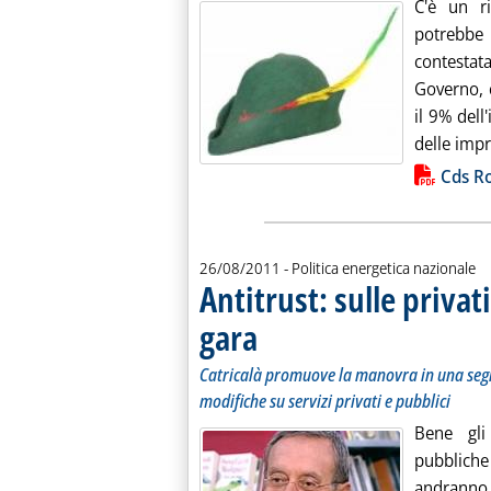
C'è un ri
potrebbe
contestat
Governo, 
il 9% dell
delle impr
Lista allegati PDF alla notiz
Cds Ro
26/08/2011
- Politica energetica nazionale
Antitrust: sulle privati
gara
. Sottotitolo: Catricalà promuove la manovra
. Pubblicata venerdì 26 agosto 2011 alle 13.
Catricalà promuove la manovra in una se
modifiche su servizi privati e pubblici
Bene gli 
pubbliche
andranno