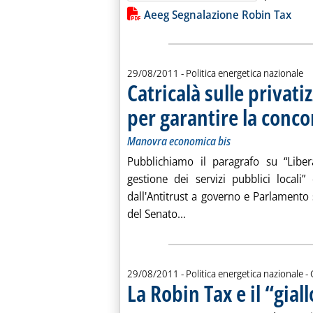
Lista allegati PDF alla notiz
Aeeg Segnalazione Robin Tax
29/08/2011
- Politica energetica nazionale
Catricalà sulle privatiz
per garantire la conc
Manovra economica bis
Pubblichiamo il paragrafo su “Liberal
gestione dei servizi pubblici locali
dall'Antitrust a governo e Parlamento
Leggi tutta la notizia: 'Ca
del Senato...
d
29/08/2011
- Politica energetica nazionale -
La Robin Tax e il “gial