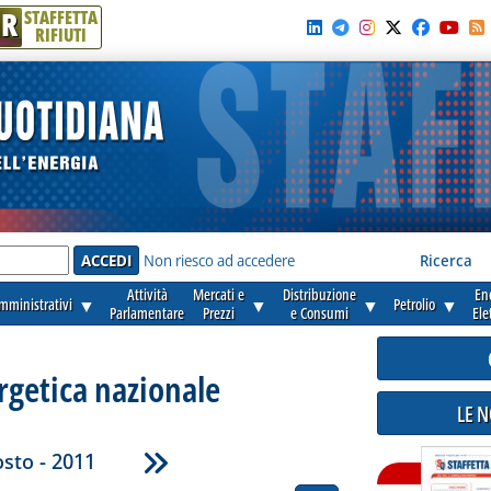
R
STAFFETTA
RIFIUTI
e'
Non riesco ad accedere
Ricerca
Attività
Mercati e
Distribuzione
En
amministrativi
▼
▼
▼
Petrolio
▼
Parlamentare
Prezzi
e Consumi
Ele
rgetica nazionale
LE 
sto - 2011