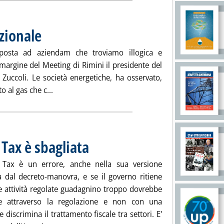
azionale
. Pubblicata mercoledì 24 agosto 2011 alle 17.35.
posta ad aziendam che troviamo illogica e
 margine del Meeting di Rimini il presidente del
 Zuccoli. Le società energetiche, ha osservato,
Leggi tutta la notizia: 'Zuccoli: Robin Tax irrazio
 al gas che c...
 Tax è sbagliata
. Pubblicata mercoledì 24 agosto 2011 alle 16.23.
 Tax è un errore, anche nella sua versione
a dal decreto-manovra, e se il governo ritiene
e attività regolate guadagnino troppo dovrebbe
re attraverso la regolazione e non con una
 discrimina il trattamento fiscale tra settori. E'