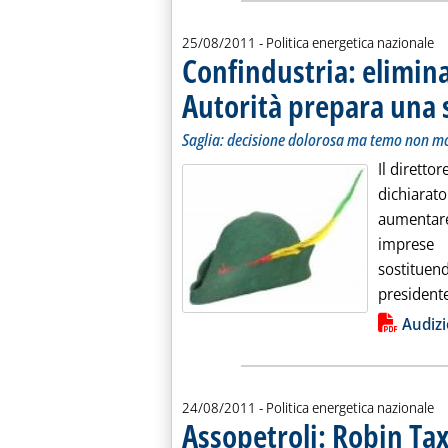
25/08/2011
- Politica energetica nazionale
Confindustria: elimin
Autorità prepara una 
Saglia: decisione dolorosa ma temo non mo
Il diretto
dichiara
aumentare
imprese
sostitue
presidente 
Lista allegati PDF alla notiz
Audizi
24/08/2011
- Politica energetica nazionale
Assopetroli: Robin Tax 