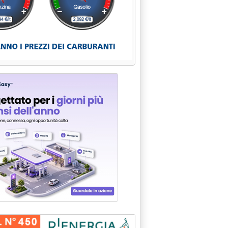
rivatizzazioni privilegiare la gara'
lle 11.42.