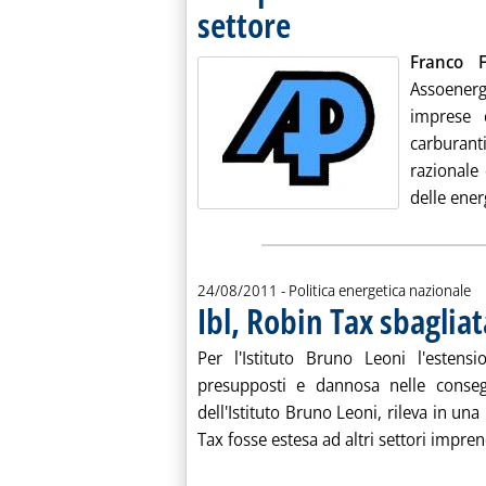
settore
. Pubblicata mercoledì 24 agosto 2011
Franco F
Assoenergi
imprese 
carburan
razionale
delle energ
24/08/2011
- Politica energetica nazionale
Ibl, Robin Tax sbaglia
Per l'Istituto Bruno Leoni l'esten
presupposti e dannosa nelle consegu
dell'Istituto Bruno Leoni, rileva in u
Tax fosse estesa ad altri settori imprend