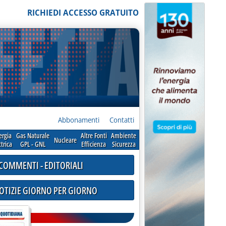
RICHIEDI ACCESSO GRATUITO
Abbonamenti
Contatti
ergia
Gas Naturale
Altre Fonti
Ambiente
Nucleare
ttrica
GPL - GNL
Efficienza
Sicurezza
COMMENTI - EDITORIALI
NOTIZIE GIORNO PER GIORNO