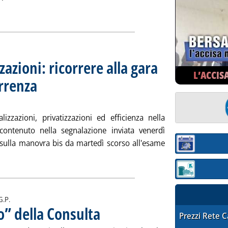
ia
zazioni: ricorrere alla gara
L’ACCIS
orrenza
. Sottotitolo: Manovra economica bis
. Pubblicata lunedì 29 agosto 2011 alle 14.50.
izzazioni, privatizzazioni ed efficienza nella
” contenuto nella segnalazione inviata venerdì
 sulla manovra bis da martedì scorso all'esame
Sezione:
tricalà sulle privatizzazioni: ricorrere alla gara per garantire la
Sezione: quotaz
i:
G.P.
lo” della Consulta
. Pubblicata lunedì 29 agosto 2011 alle 12.58.
STAFFETTA PRE
Prezzi Rete 