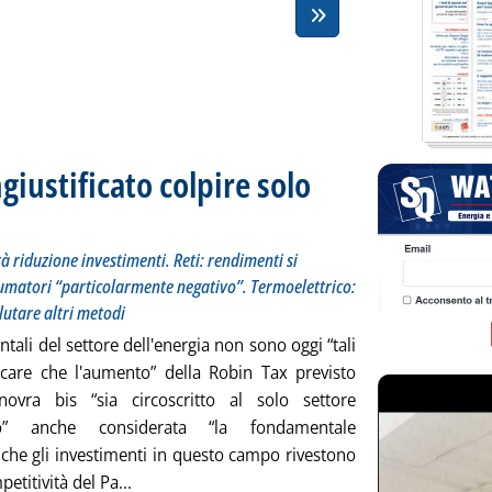
giustificato colpire solo
 prima “traslazione” sarà riduzione investimenti. Reti: rendimenti si ridurranno di 1-1,5 punti, 
 alle 17.52.
à riduzione investimenti. Reti: rendimenti si
sumatori “particolarmente negativo”. Termoelettrico:
lutare altri metodi
tali del settore dell'energia non sono oggi “tali
ficare che l'aumento” della Robin Tax previsto
ovra bis “sia circoscritto al solo settore
co” anche considerata “la fondamentale
 che gli investimenti in questo campo rivestono
Leggi tutta la notizia: 'Robin Tax, Autorità: ing
etitività del Pa...