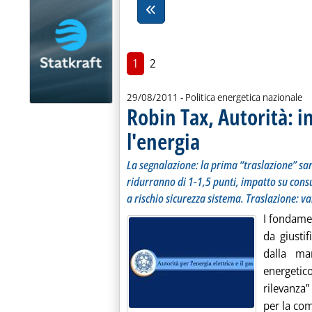
1
2
29/08/2011
- Politica energetica nazionale
Robin Tax, Autorità: in
l'energia
. Sottotitolo: La segnalazione: la
. Pubblicata lunedì 29 agosto 2011
La segnalazione: la prima “traslazione” sar
ridurranno di 1-1,5 punti, impatto su con
a rischio sicurezza sistema. Traslazione: va
I fondamen
da giusti
dalla man
energeti
rilevanza”
per la comp