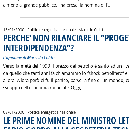
Leggi tu
almeno al grande pubblico, l'ha presa: la nomina di F...
di:
15/01/2000
- Politica energetica nazionale -
Marcello Colitti
PERCHE' NON RILANCIARE IL “PROG
INTERDIPENDENZA”?
. Sottotitolo: L'opinione di Marcello Colit
. Pubblicata sabato 15 gennaio 2000 all
L'opinione di Marcello Colitti
Verso la metà del 1999 il prezzo del petrolio è salito ad un li
da quello che tanti anni fa chiamammo lo “shock petrolifero” e p
allora. Allora però ci fu il panico, parve la fine di un mondo,
Leggi tutta la noti
sviluppo dell'economia mondiale. Oggi,...
08/01/2000
- Politica energetica nazionale
LE PRIME NOMINE DEL MINISTRO LET