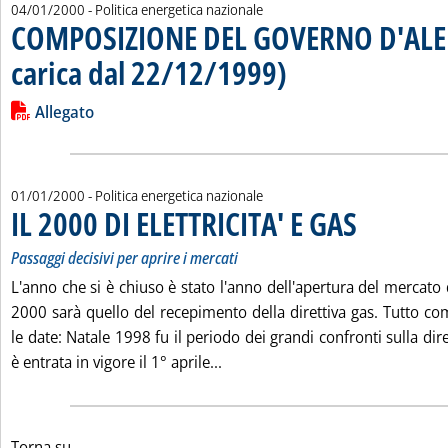
04/01/2000
- Politica energetica nazionale
COMPOSIZIONE DEL GOVERNO D'ALE
carica dal 22/12/1999)
. Pubblicata martedì 04 gennaio 2
Leggi tutta la notizia: 'COMPOSIZIONE DEL GOVERNO D'ALEMA
Lista allegati PDF alla notizia
Allegato
01/01/2000
- Politica energetica nazionale
IL 2000 DI ELETTRICITA' E GAS
. Sottotitolo: Passa
. Pubblicata sabato
Passaggi decisivi per aprire i mercati
L'anno che si è chiuso è stato l'anno dell'apertura del mercato de
2000 sarà quello del recepimento della direttiva gas. Tutto co
le date: Natale 1998 fu il periodo dei grandi confronti sulla diret
Leggi tutta la notizia: 'IL 2000 
è entrata in vigore il 1° aprile...
Torna su...