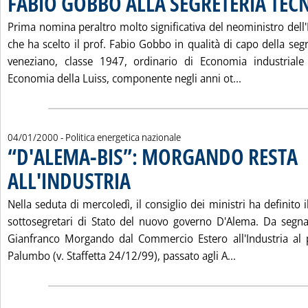
FABIO GOBBO ALLA SEGRETERIA TEC
Prima nomina peraltro molto significativa del neoministro dell'I
che ha scelto il prof. Fabio Gobbo in qualità di capo della seg
veneziano, classe 1947, ordinario di Economia industriale
Leggi tutta 
Economia della Luiss, componente negli anni ot...
04/01/2000
- Politica energetica nazionale
“D'ALEMA-BIS”: MORGANDO RESTA
ALL'INDUSTRIA
. Pubblicata martedì 04 gennaio 2000 alle 12.57.
Nella seduta di mercoledì, il consiglio dei ministri ha definito
sottosegretari di Stato del nuovo governo D'Alema. Da segnala
Gianfranco Morgando dal Commercio Estero all'Industria al p
Leggi tutta l
Palumbo (v. Staffetta 24/12/99), passato agli A...