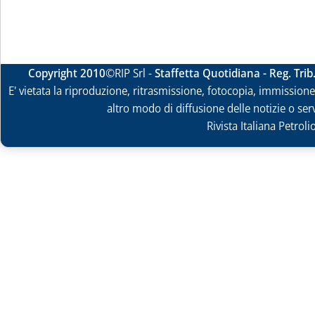
Copyright 2010
©RIP Srl -
Staffetta Quotidiana - Reg. Tri
E' vietata la riproduzione, ritrasmissione, fotocopia, immissione 
altro modo di diffusione delle notizie o ser
Rivista Italiana Petrol