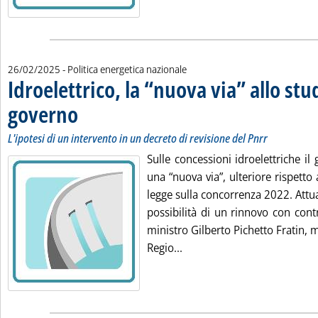
26/02/2025
- Politica energetica nazionale
Idroelettrico, la “nuova via” allo stu
governo
. Sottotitolo: L'ipotesi di un intervento in un decreto di revisione del Pn
. Pubblicata mercoledì 26 febbraio 2025 alle 12.11.
L'ipotesi di un intervento in un decreto di revisione del Pnrr
Sulle concessioni idroelettriche il
una “nuova via”, ulteriore rispetto 
legge sulla concorrenza 2022. Att
possibilità di un rinnovo con contr
ministro Gilberto Pichetto Fratin, m
Leggi tutta la notizia: 'Idr
Regio...