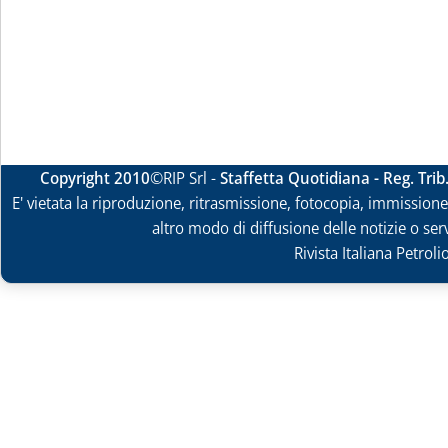
Copyright 2010
©RIP Srl -
Staffetta Quotidiana - Reg. Tri
E' vietata la riproduzione, ritrasmissione, fotocopia, immissione 
altro modo di diffusione delle notizie o ser
Rivista Italiana Petrol