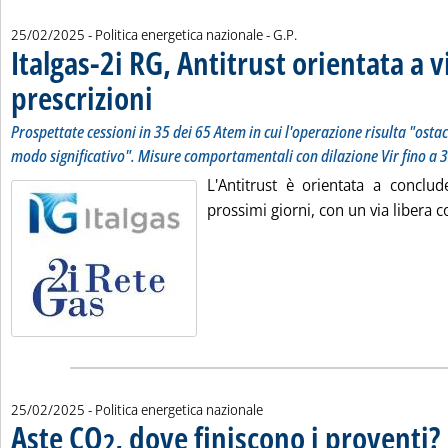
di:
25/02/2025
- Politica energetica nazionale -
G.P.
Italgas-2i RG, Antitrust orientata a v
prescrizioni
. Sottotitolo: Prospettate cessioni in 35 dei 65 Atem in cui l'
. Pubblicata martedì 25 febbraio 2025 alle 18.13.
Prospettate cessioni in 35 dei 65 Atem in cui l'operazione risulta "osta
modo significativo". Misure comportamentali con dilazione Vir fino a 3
L'Antitrust è orientata a conclud
prossimi giorni, con un via libera co
25/02/2025
- Politica energetica nazionale
Aste CO
, dove finiscono i proventi?
. 
.
2