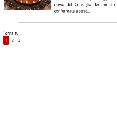
rinvio del Consiglio dei ministri
Leggi tutta la n
confermata a stret...
Torna su...
1
2
3