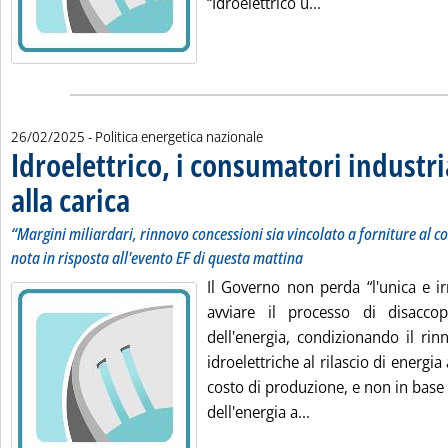
Leggi tutta la noti
“Idroelettrico u...
26/02/2025
- Politica energetica nazionale
Idroelettrico, i consumatori industri
alla carica
. Sottotitolo: “Margini miliardari, rinnovo concessioni sia vincolato
. Pubblicata mercoledì 26 febbraio 2025 alle 12.38.
“Margini miliardari, rinnovo concessioni sia vincolato a forniture al c
nota in risposta all'evento EF di questa mattina
Il Governo non perda “l'unica e ir
avviare il processo di disacco
dell'energia, condizionando il rin
idroelettriche al rilascio di energia
costo di produzione, e non in base
Leggi tutta la notiz
dell'energia a...