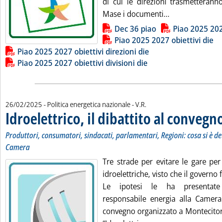
di cui le direzioni trasmetterann
Leggi tutta la n
Mase i documenti...
Lista allegati PDF alla notizia
Dec 36 piao
Piao 2025 20
Piao 2025 2027 obiettivi die
Piao 2025 2027 obiettivi direzioni die
Piao 2025 2027 obiettivi divisioni die
di:
26/02/2025
- Politica energetica nazionale -
V.R.
Idroelettrico, il dibattito al convegn
Produttori, consumatori, sindacati, parlamentari, Regioni: cosa si è d
Camera
Tre strade per evitare le gare per
idroelettriche, visto che il governo 
Le ipotesi le ha presenta
responsabile energia alla Camera d
convegno organizzato a Montecitori