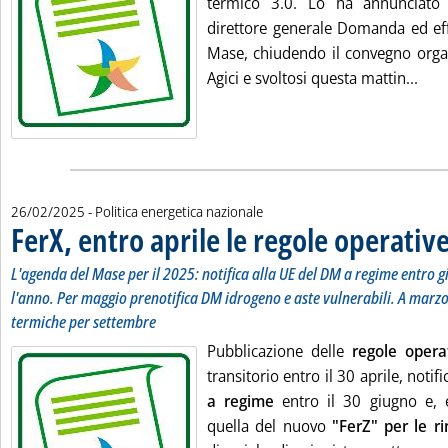
termico 3.0. Lo ha annunciato 
direttore generale Domanda ed eff
Mase, chiudendo il convegno orga
Legg
Agici e svoltosi questa mattin...
26/02/2025
- Politica energetica nazionale
FerX, entro aprile le regole operativ
L'agenda del Mase per il 2025: notifica alla UE del DM a regime entro g
l'anno. Per maggio prenotifica DM idrogeno e aste vulnerabili. A marz
termiche per settembre
Pubblicazione delle
regole opera
transitorio entro il 30 aprile, notif
a regime
entro il 30 giugno e, 
quella del nuovo
"FerZ" per le r