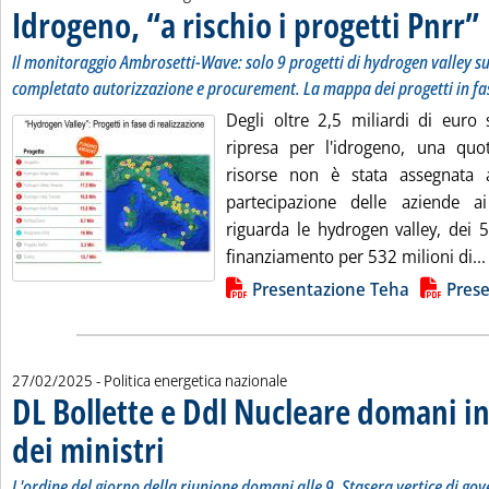
Idrogeno, “a rischio i progetti Pnrr”
. 
. 
Il monitoraggio Ambrosetti-Wave: solo 9 progetti di hydrogen valley s
completato autorizzazione e procurement. La mappa dei progetti in fas
Degli oltre 2,5 miliardi di euro 
ripresa per l'idrogeno, una quota
risorse non è stata assegnata 
partecipazione delle aziende 
riguarda le hydrogen valley, dei 
finanziamento per 532 milioni di...
Lista allegati PDF alla notizia
Presentazione Teha
Pres
27/02/2025
- Politica energetica nazionale
DL Bollette e Ddl Nucleare domani in
dei ministri
. Sottotitolo: L'ordine del giorno della riunione domani alle 9.
. Pubblicata giovedì 27 febbraio 2025 alle 15.9.
L'ordine del giorno della riunione domani alle 9. Stasera vertice di go