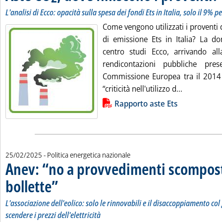
L'analisi di Ecco: opacità sulla spesa dei fondi Ets in Italia, solo il 9% pe
Come vengono utilizzati i proventi 
di emissione Ets in Italia? La do
centro studi Ecco, arrivando al
rendicontazioni pubbliche presen
Commissione Europea tra il 2014
Leggi tutta
“criticità nell'utilizzo d...
Lista allegati PDF alla notizia
Rapporto aste Ets
25/02/2025
- Politica energetica nazionale
Anev: “no a provvedimenti scompost
bollette”
. Sottotitolo: L'associazione dell'eolico: solo le rinnovabili e il disac
. Pubblicata martedì 25 febbraio 2025 alle 11.56.
L'associazione dell'eolico: solo le rinnovabili e il disaccoppiamento co
scendere i prezzi dell'elettricità