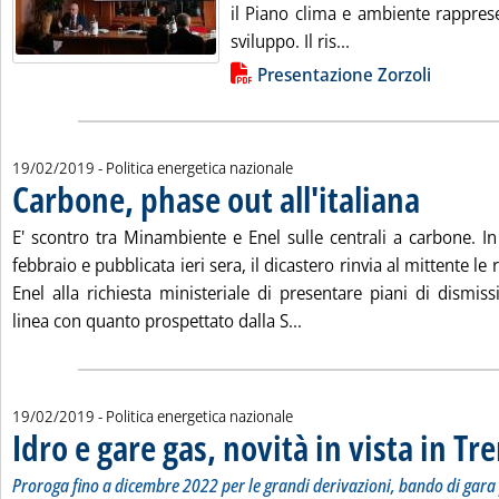
il Piano clima e ambiente rappres
Leggi tutta la notiz
sviluppo. Il ris...
Lista allegati PDF alla notizia
Presentazione Zorzoli
19/02/2019
- Politica energetica nazionale
Carbone, phase out all'italiana
. Pubblicata ma
E' scontro tra Minambiente e Enel sulle centrali a carbone. In
febbraio e pubblicata ieri sera, il dicastero rinvia al mittente le 
Enel alla richiesta ministeriale di presentare piani di dismis
Leggi tutta la notizia: 'C
linea con quanto prospettato dalla S...
19/02/2019
- Politica energetica nazionale
Idro e gare gas, novità in vista in Tr
Proroga fino a dicembre 2022 per le grandi derivazioni, bando di gara 