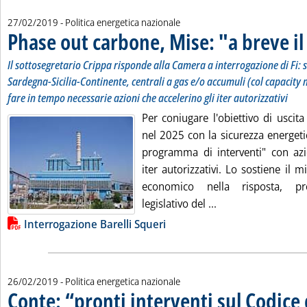
27/02/2019
- Politica energetica nazionale
Phase out carbone, Mise: "a breve il
Il sottosegretario Crippa risponde alla Camera a interrogazione di Fi: 
Sardegna-Sicilia-Continente, centrali a gas e/o accumuli (col capacity
fare in tempo necessarie azioni che accelerino gli iter autorizzativi
Per coniugare l'obiettivo di uscita 
nel 2025 con la sicurezza energeti
programma di interventi" con azio
iter autorizzativi. Lo sostiene il m
economico nella risposta, pred
Leggi tutta la noti
legislativo del ...
Lista allegati PDF alla notizia
Interrogazione Barelli Squeri
26/02/2019
- Politica energetica nazionale
Conte: “pronti interventi sul Codice 