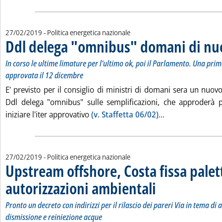
27/02/2019
- Politica energetica nazionale
Ddl delega "omnibus" domani di nu
In corso le ultime limature per l'ultimo ok, poi il Parlamento. Una prim
approvata il 12 dicembre
E' previsto per il consiglio di ministri di domani sera un nuovo 
Ddl delega "omnibus" sulle semplificazioni, che approderà 
Leggi tutta la n
iniziare l'iter approvativo
(v. Staffetta 06/02)
...
27/02/2019
- Politica energetica nazionale
Upstream offshore, Costa fissa palett
autorizzazioni ambientali
. Sottotitolo: Pronto un decr
. Pubblicata mercoledì 27 f
Pronto un decreto con indirizzi per il rilascio dei pareri Via in tema di
dismissione e reiniezione acque