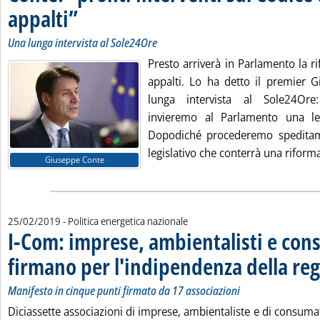
appalti”
. Sottotitolo: Una lunga intervista al Sole24Ore
. Pubblicata martedì 26 febbraio 2019 alle 13.50.
Una lunga intervista al Sole24Ore
Presto arriverà in Parlamento la r
appalti. Lo ha detto il premier 
lunga intervista al Sole24Ore
invieremo al Parlamento una le
Dopodiché procederemo spedita
legislativo che conterrà una riforma
Giuseppe Conte
25/02/2019
- Politica energetica nazionale
I-Com: imprese, ambientalisti e con
firmano per l'indipendenza della re
Manifesto in cinque punti firmato da 17 associazioni
Diciassette associazioni di imprese, ambientaliste e di consuma