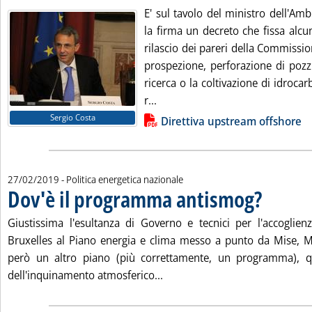
E' sul tavolo del ministro dell'Am
la firma un decreto che fissa alcuni 
rilascio dei pareri della Commission
prospezione, perforazione di pozzi 
ricerca o la coltivazione di idroca
Leggi tutta la notizia: 'Upstrea
r...
Lista allegati PDF alla notizia
Sergio Costa
Direttiva upstream offshore
27/02/2019
- Politica energetica nazionale
Dov'è il programma antismog?
. Pubblicata me
Giustissima l'esultanza di Governo e tecnici per l'accoglienz
Bruxelles al Piano energia e clima messo a punto da Mise, M
però un altro piano (più correttamente, un programma), qu
Leggi tutta la notizia: 'Dov'è
dell'inquinamento atmosferico...