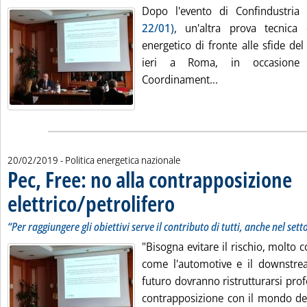
Dopo l'evento di Confindustria
22/01)
, un'altra prova tecnica 
energetico di fronte alle sfide de
ieri a Roma, in occasione
Leggi tutta la not
Coordinament...
20/02/2019
- Politica energetica nazionale
Pec, Free: no alla contrapposizione
elettrico/petrolifero
. Sottotitolo: “Per raggiungere gli obiettiv
. Pubblicata mercoledì 20 febbraio 2019 
“Per raggiungere gli obiettivi serve il contributo di tutti, anche nel set
"Bisogna evitare il rischio, molto 
come l'automotive e il downstrea
futuro dovranno ristrutturarsi pro
contrapposizione con il mondo dell