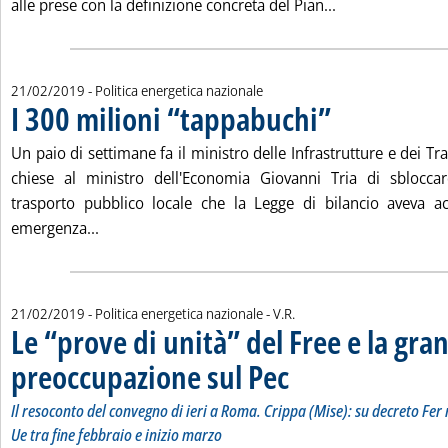
Leggi tutta la no
alle prese con la definizione concreta del Pian...
21/02/2019
- Politica energetica nazionale
I 300 milioni “tappabuchi”
. Pubblicata giovedì 21 
Un paio di settimane fa il ministro delle Infrastrutture e dei Tr
chiese al ministro dell'Economia Giovanni Tria di sblocca
trasporto pubblico locale che la Legge di bilancio aveva a
Leggi tutta la notizia: 'I 300 milioni “tappabuchi”
emergenza...
di:
21/02/2019
- Politica energetica nazionale -
V.R.
Le “prove di unità” del Free e la gra
preoccupazione sul Pec
. Sottotitolo: Il resoconto del c
. Pubblicata giovedì 21 febbraio 
Il resoconto del convegno di ieri a Roma. Crippa (Mise): su decreto F
Ue tra fine febbraio e inizio marzo