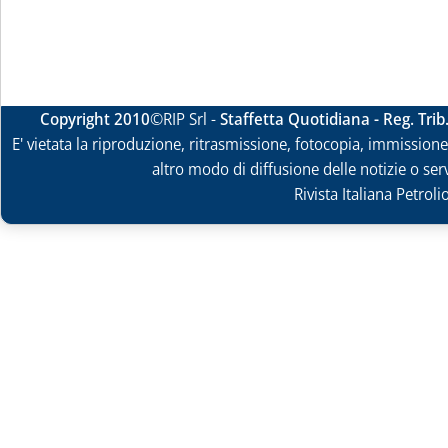
Copyright 2010
©RIP Srl -
Staffetta Quotidiana - Reg. Tri
E' vietata la riproduzione, ritrasmissione, fotocopia, immissione 
altro modo di diffusione delle notizie o ser
Rivista Italiana Petrol