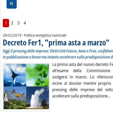
1
2
3
4
28/02/2019
- Politica energetica nazionale
Decreto Fer1, "prima asta a marzo"
. S
. P
Oggi il pressing delle imprese: Elettricità Futura, Anev e Free, confidiam
in pubblicazione a breve ma intanto accelerare sulla predisposizione 
La prima asta del nuovo decreto F
all'esame della Commissione
svolgersi in marzo. Lo riferisc
vicine al dossier mentre proprio o
pressing delle imprese del sett
L
accelerare sulla predisposizione...