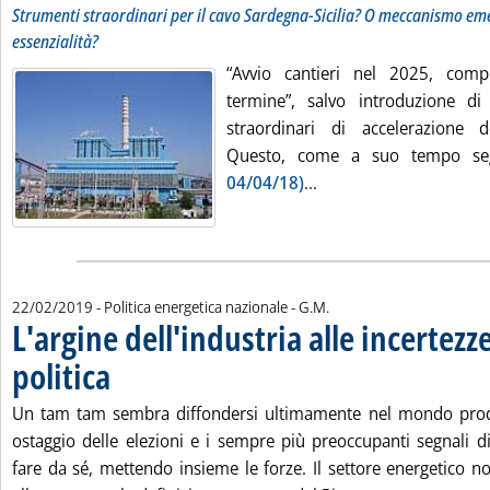
Strumenti straordinari per il cavo Sardegna-Sicilia? O meccanismo eme
essenzialità?
“Avvio cantieri nel 2025, com
termine”, salvo introduzione di
straordinari di accelerazione del
Questo, come a suo tempo se
Leggi tutta la notizi
04/04/18)
...
di:
22/02/2019
- Politica energetica nazionale -
G.M.
L'argine dell'industria alle incertezze
politica
. Pubblicata venerdì 22 febbraio 2019 alle 13.46.
Un tam tam sembra diffondersi ultimamente nel mondo produt
ostaggio delle elezioni e i sempre più preoccupanti segnali di 
fare da sé, mettendo insieme le forze. Il settore energetico n