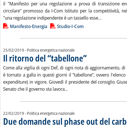
il "Manifesto per una regolazione a prova di transizione e
circolare" promosso da I-Com Istituto per la competitività, ne
Leggi tutta 
"una regolazione indipendente è un tassello esse...
Lista allegati PDF alla notizia
Manifesto-Energia
Studio-I-Com
25/02/2019
- Politica energetica nazionale
Il ritorno del “tabellone”
. Pubblicata lunedì 25 febbrai
Come alla vigilia di ogni Def, di ogni nota di aggiornamento, di 
è tornato a galla in questi giorni il “tabellone”, ovvero l'elenco 
expenditure) in vigore. Giovedì il presidente del consiglio Giu
Leggi tutta la notizia: 'Il rito
Senato che il governo sta lavora...
22/02/2019
- Politica energetica nazionale
Due domande sul phase out del car