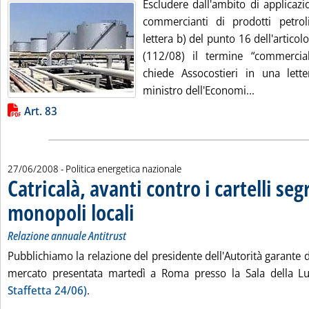
Escludere dall'ambito di applicazi
commercianti di prodotti petroli
lettera b) del punto 16 dell'articol
(112/08) il termine “commercial
chiede Assocostieri in una lette
Leggi tutta 
ministro dell'Economi...
Lista allegati PDF alla notizia
Art. 83
27/06/2008
- Politica energetica nazionale
Catricalà, avanti contro i cartelli segr
monopoli locali
. Sottotitolo: Relazione annuale Antitrust
. Pubblicata venerdì 27 giugno 2008 alle 15.17.
Relazione annuale Antitrust
Pubblichiamo la relazione del presidente dell'Autorità garante 
mercato presentata martedì a Roma presso la Sala della Lu
Staffetta 24/06)
.