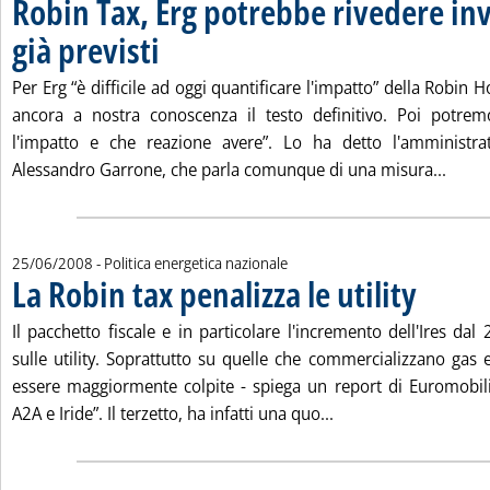
Robin Tax, Erg potrebbe rivedere in
già previsti
. Pubblicata mercoledì 25 giugno 2008 alle 14.56.
Per Erg “è difficile ad oggi quantificare l'impatto” della Robin
ancora a nostra conoscenza il testo definitivo. Poi potremo
l'impatto e che reazione avere”. Lo ha detto l'amministra
Leggi
Alessandro Garrone, che parla comunque di una misura...
25/06/2008
- Politica energetica nazionale
La Robin tax penalizza le utility
. Pubblicata m
Il pacchetto fiscale e in particolare l'incremento dell'Ires d
sulle utility. Soprattutto su quelle che commercializzano gas e
essere maggiormente colpite - spiega un report di Euromobil
Leggi tutta la notizi
A2A e Iride”. Il terzetto, ha infatti una quo...