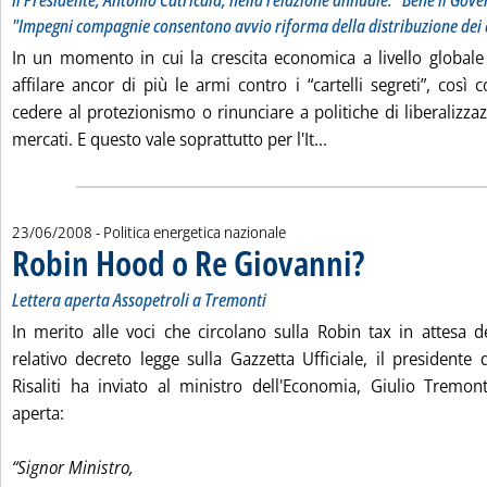
Il Presidente, Antonio Catricalà, nella relazione annuale: "Bene il Gove
"Impegni compagnie consentono avvio riforma della distribuzione dei
In un momento in cui la crescita economica a livello globale 
affilare ancor di più le armi contro i “cartelli segreti”, cos
cedere al protezionismo o rinunciare a politiche di liberalizza
Leggi tutta la notizia
mercati. E questo vale soprattutto per l'It...
23/06/2008
- Politica energetica nazionale
Robin Hood o Re Giovanni?
. Sottotitolo: Lettera ap
. Pubblicata lunedì 23 
Lettera aperta Assopetroli a Tremonti
In merito alle voci che circolano sulla Robin tax in attesa d
relativo decreto legge sulla Gazzetta Ufficiale, il presidente d
Risaliti ha inviato al ministro dell'Economia, Giulio Tremont
aperta:
“Signor Ministro,