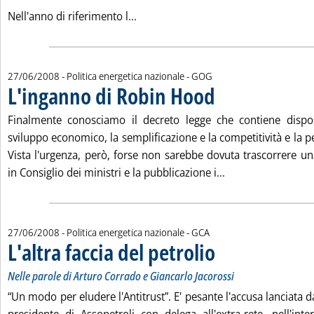
Leggi tutta la notizia: 'Catricalà, av
Nell'anno di riferimento l...
di:
27/06/2008
- Politica energetica nazionale -
GOG
L'inganno di Robin Hood
. Pubblicata venerdì 27 giugn
Finalmente conosciamo il decreto legge che contiene dispos
sviluppo economico, la semplificazione e la competitività e la p
Vista l'urgenza, però, forse non sarebbe dovuta trascorrere un
Leggi tutta la not
in Consiglio dei ministri e la pubblicazione i...
di:
27/06/2008
- Politica energetica nazionale -
GCA
L'altra faccia del petrolio
. Sottotitolo: Nelle parole di
. Pubblicata venerdì 27 giugn
Nelle parole di Arturo Corrado e Giancarlo Jacorossi
“Un modo per eludere l'Antitrust”. E' pesante l'accusa lanciata 