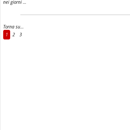
Leggi tutta la notizia: 'Robin Hood o Re Giovanni?'
nei giorni ...
Torna su...
1
2
3