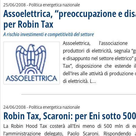
25/06/2008
- Politica energetica nazionale
Assoelettrica, “preoccupazione e d
per Robin Tax
. Sottotitolo: A rischio investimenti e competitività del set
. Pubblicata mercoledì 25 giugno 2008 alle 12.50.
A rischio investimenti e competitività del settore
Assoelettrica, l'associazione
produttori di elettricità, segnala
e disappunto nel settore elettrico” 
Tax”, disposizione che estende il
dell'Ires alle attività di produzion
Leggi tutta la not
di elettricità. L...
24/06/2008
- Politica energetica nazionale
Robin Tax, Scaroni: per Eni sotto 50
La Robin Hood Tax costerà all'Eni meno di 500 mln di eu
l'amministrazione delegato, Paolo Scaroni. Rispondendo ai