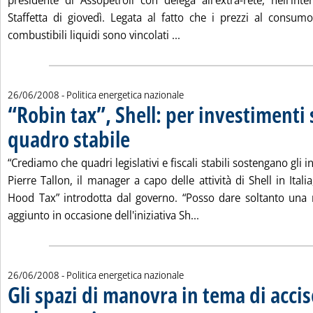
presidente di Assopetroli con delega all'extra-rete, nell'inte
Staffetta di giovedì. Legata al fatto che i prezzi al consum
Leggi tutta la notizia: 'L'al
combustibili liquidi sono vincolati ...
26/06/2008
- Politica energetica nazionale
“Robin tax”, Shell: per investimenti
quadro stabile
. Pubblicata giovedì 26 giugno 2008 alle 14.48.
“Crediamo che quadri legislativi e fiscali stabili sostengano gli i
Pierre Tallon, il manager a capo delle attività di Shell in Ita
Hood Tax” introdotta dal governo. “Posso dare soltanto una 
Leggi tutta la notizia: 
aggiunto in occasione dell'iniziativa Sh...
26/06/2008
- Politica energetica nazionale
Gli spazi di manovra in tema di accis
. Sottotitolo: Riflessioni del responsabile delle Dogane in margin
. Pubblicata giovedì 26 giugno 2008 alle 14.6.