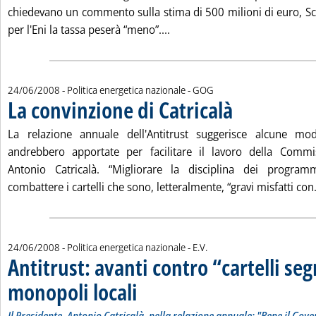
chiedevano un commento sulla stima di 500 milioni di euro, Sc
Leggi tutta la notizia: 'Robin
per l'Eni la tassa peserà “meno”....
di:
24/06/2008
- Politica energetica nazionale -
GOG
La convinzione di Catricalà
. Pubblicata martedì 24 
La relazione annuale dell'Antitrust suggerisce alcune modi
andrebbero apportate per facilitare il lavoro della Commi
Antonio Catricalà. “Migliorare la disciplina dei progra
combattere i cartelli che sono, letteralmente, “gravi misfatti con.
di:
24/06/2008
- Politica energetica nazionale -
E.V.
Antitrust: avanti contro “cartelli seg
monopoli locali
. Sottotitolo: Il Presidente, Antonio Catricalà, nella
. Pubblicata martedì 24 giugno 2008 alle 13.10.