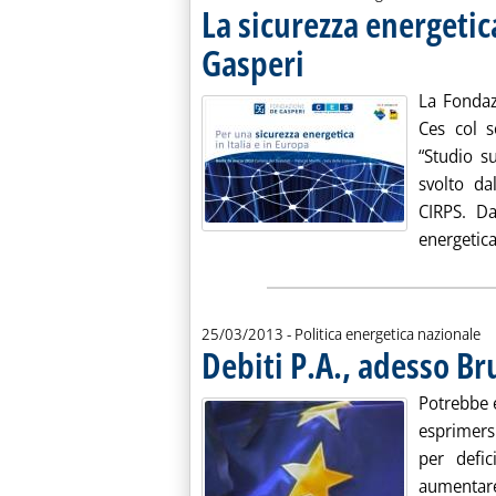
La sicurezza energetic
Gasperi
. Pubblicata mercoledì 27 marzo 201
La Fondaz
Ces col s
“Studio su
svolto da
CIRPS. Da
energetica 
25/03/2013
- Politica energetica nazionale
Debiti P.A., adesso Br
Potrebbe 
esprimersi
per defi
aumentare