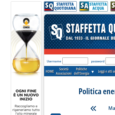
S
S
S
Q
A
STAFFETTA
STAFFETTA
QUOTIDIANA
ACQUA
'Modulo Login per acceder
Username
password
Società
Politiche
HOME
▼
Leggi e atti 
Associazioni
dell'Energia
Politica ene
Ma