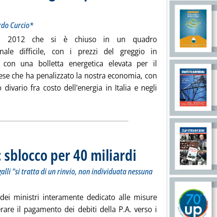
otitolo: Osservatorio di Politica Energetica di Edgardo Curcio*
licata venerdì 22 marzo 2013 alle 11.22.
rdo Curcio*
 2012 che si è chiuso in un quadro
onale difficile, con i prezzi del greggio in
con una bolletta energetica elevata per il
ese che ha penalizzato la nostra economia, con
 divario fra costo dell'energia in Italia e negli
gi tutta la notizia: 'Crisi e politica, così i nodi energetici perdon
: sblocco per 40 miliardi
. Sottotitolo: Per il presidente di 
. Pubblicata giovedì 21 marzo 2013
galli "si tratta di un rinvio, non individuata nessuna
 dei ministri interamente dedicato alle misure
rare il pagamento dei debiti della P.A. verso i