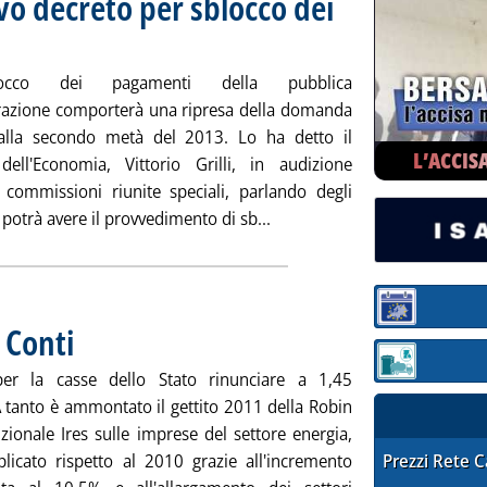
ivo decreto per sblocco dei
edì 28 marzo 2013 alle 18.10.
occo dei pagamenti della pubblica
azione comporterà una ripresa della domanda
alla secondo metà del 2013. Lo ha detto il
L’ACCIS
dell'Economia, Vittorio Grilli, in audizione
 commissioni riunite speciali, parlando degli
Leggi tutta la notizia: 'Gril
e potrà avere il provvedimento di sb...
Sezione:
 Conti
. Pubblicata giovedì 28 marzo 2013 alle 14.50.
Sezione: quotaz
 per la casse dello Stato rinunciare a 1,45
A tanto è ammontato il gettito 2011 della Robin
izionale Ires sulle imprese del settore energia,
STAFFETTA PRE
iplicato rispetto al 2010 grazie all'incremento
Prezzi Rete 