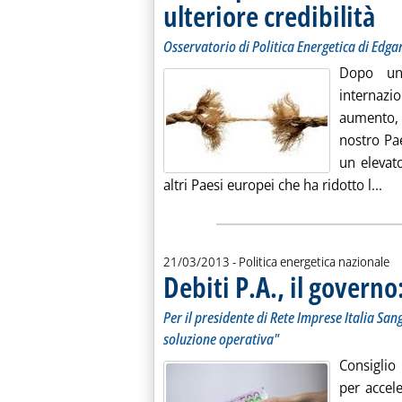
ulteriore credibilità
. Sott
. Pubb
Osservatorio di Politica Energetica di Edga
Dopo un
internazi
aumento, 
nostro Pa
un elevato
Leg
altri Paesi europei che ha ridotto l...
21/03/2013
- Politica energetica nazionale
Debiti P.A., il governo
Per il presidente di Rete Imprese Italia San
soluzione operativa"
Consiglio
per accele