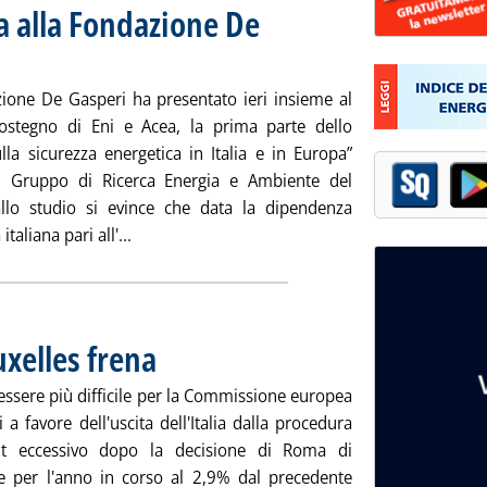
a alla Fondazione De
3 alle 15.0.
ione De Gasperi ha presentato ieri insieme al
ostegno di Eni e Acea, la prima parte dello
lla sicurezza energetica in Italia e in Europa”
l Gruppo di Ricerca Energia e Ambiente del
llo studio si evince che data la dipendenza
Leggi tutta la notizia: 'La sicurezza energeti
italiana pari all'...
uxelles frena
. Pubblicata lunedì 25 marzo 2013 alle 15.26.
essere più difficile per la Commissione europea
 a favore dell'uscita dell'Italia dalla procedura
cit eccessivo dopo la decisione di Roma di
 per l'anno in corso al 2,9% dal precedente