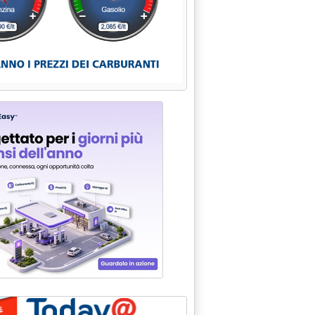
x'
sù e De Mistura vice ministri'