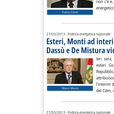
non c'è e,
energetic
Fulvio Conti
27/03/2013
- Politica energetica nazionale
Esteri, Monti ad inter
Dassù e De Mistura vi
Ieri sera
esteri Gi
Repubblic
attribuis
l'interim 
Mario Monti
del Cdm, i
27/03/2013
- Politica energetica nazionale