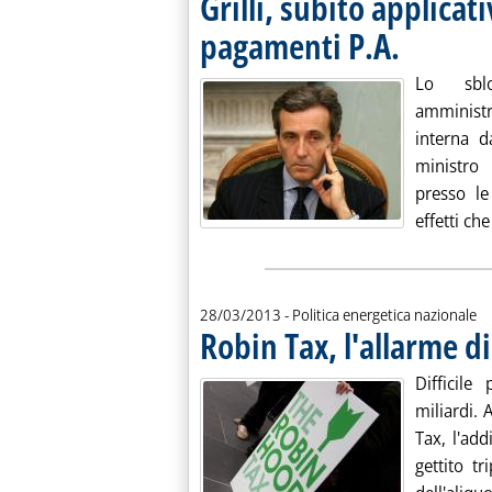
Grilli, subito applicat
pagamenti P.A.
. Pubblicata giov
Lo sbl
amministr
interna d
ministro 
presso le
effetti ch
28/03/2013
- Politica energetica nazionale
Robin Tax, l'allarme di
Difficile
miliardi. 
Tax, l'add
gettito tr