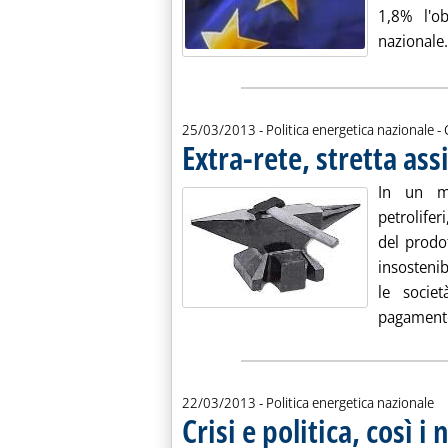
1,8% l'ob
nazionale.
d
25/03/2013
- Politica energetica nazionale -
Extra-rete, stretta ass
In un me
petrolifer
del prodot
insostenib
le socie
pagamento 
22/03/2013
- Politica energetica nazionale
Crisi e politica, così 