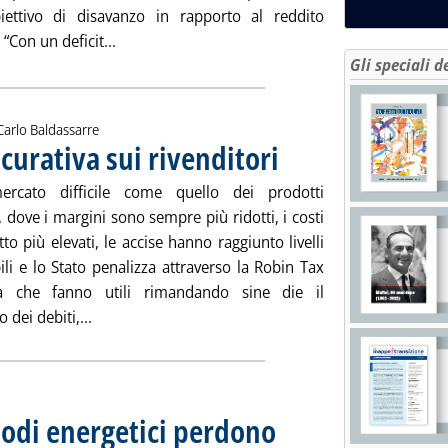
iettivo di disavanzo in rapporto al reddito
Leggi tutta la notizia: 'Debiti P.A., adesso Brux
 “Con un deficit...
Gli speciali d
i:
Carlo Baldassarre
icurativa sui rivenditori
. Pubblicata lunedì 25 marzo 2013 a
rcato difficile come quello dei prodotti
i, dove i margini sono sempre più ridotti, i costi
to più elevati, le accise hanno raggiunto livelli
ili e lo Stato penalizza attraverso la Robin Tax
tà che fanno utili rimandando sine die il
Leggi tutta la notizia: 'Extra-rete, stretta assicurat
dei debiti,...
i nodi energetici perdono