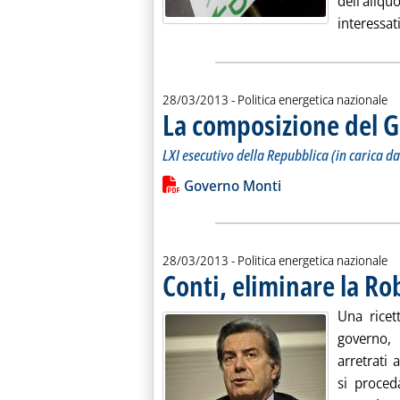
dell'aliq
interessati
28/03/2013
- Politica energetica nazionale
La composizione del 
LXI esecutivo della Repubblica (in carica 
Leggi tutta la notizia: 'La composizi
Lista allegati PDF alla notiz
Governo Monti
28/03/2013
- Politica energetica nazionale
Conti, eliminare la Ro
Una ricet
governo,
arretrati 
si proced