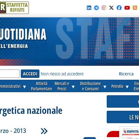
R
STAFFETTA
RIFIUTI
e'
Non riesco ad accedere
Ricerca
Attività
Mercati e
Distribuzione
En
amministrativi
▼
▼
▼
Petrolio
▼
Parlamentare
Prezzi
e Consumi
Ele
rgetica nazionale
LE 
rzo - 2013