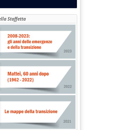
elles frena'
ella Staffetta
lle 14.43.
iva sui rivenditori'