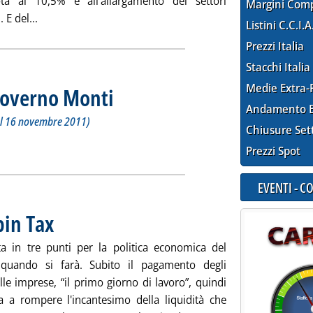
uota al 10,5% e all'allargamento dei settori
Margini Com
Leggi tutta la notizia: 'Robin Tax, l'allarme di Conti'
. E del...
Listini C.C.I.A
Prezzi Italia
Stacchi Italia
Medie Extra-
Governo Monti
. Sottotitolo: LXI esecutivo della Repubblica (in carica dal
. Pubblicata giovedì 28 marzo 2013 alle 10.2.
Andamento E
dal 16 novembre 2011)
Chiusure Set
one del Governo Monti '
ia
Prezzi Spot
EVENTI - 
bin Tax
. Pubblicata giovedì 28 marzo 2013 alle 9.21.
ta in tre punti per la politica economica del
 quando si farà. Subito il pagamento degli
alle imprese, “il primo giorno di lavoro”, quindi
a a rompere l'incantesimo della liquidità che