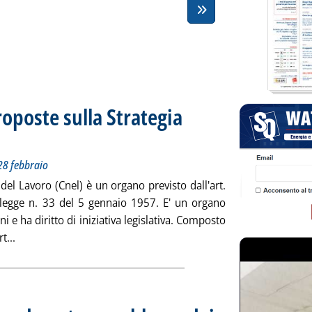
roposte sulla Strategia
ottotitolo: Approvate dall'assemblea all'unanimità il 28 febbraio
ubblicata venerdì 29 marzo 2013 alle 12.5.
28 febbraio
del Lavoro (Cnel) è un organo previsto dall'art.
la legge n. 33 del 5 gennaio 1957. E' un organo
 e ha diritto di iniziativa legislativa. Composto
Leggi tutta la notizia: 'Cnel, osservazioni e proposte sulla 
t...