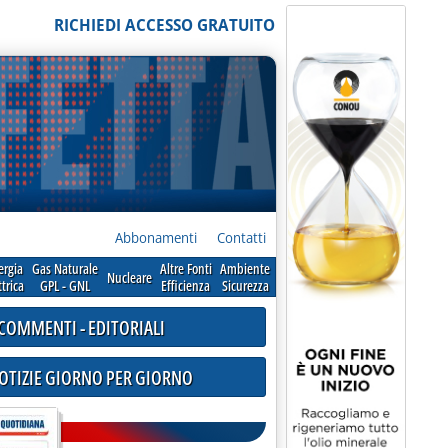
RICHIEDI ACCESSO GRATUITO
Abbonamenti
Contatti
ergia
Gas Naturale
Altre Fonti
Ambiente
Nucleare
ttrica
GPL - GNL
Efficienza
Sicurezza
COMMENTI - EDITORIALI
NOTIZIE GIORNO PER GIORNO