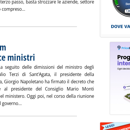
 terzo passo, basta strozzare le aziende, settore
Leggi tutta la notizia: 'Conti, eliminare la Robin Ta
o compreso...
im
ce ministri
. Pubblicata mercoledì 27 marzo 2013 alle 15.55.
, a seguito delle dimissioni del ministro degli
ulio Terzi di Sant'Agata, il presidente della
a, Giorgio Napoletano ha firmato il decreto che
ce al presidente del Consiglio Mario Monti
del ministero. Oggi poi, nel corso della riunione
Leggi tutta la notizia: 'Esteri, Monti ad interim . Das
l governo...