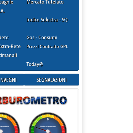
pagnie
Mercato Tutelato
.A.
Indice Selectra - SQ
Rete
Gas - Consumi
 16 novembre 2011)
xtra-Rete
Prezzi Contratto GPL
timanali
Today@
CONVEGNI
SEGNALAZIONI