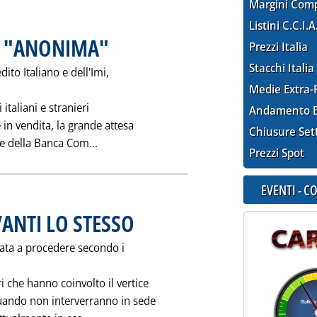
Margini Com
Listini C.C.I.A
A "ANONIMA"
. Pubblicata sabato 12 febbraio 1994 alle 0.0.
Prezzi Italia
Stacchi Italia
dito Italiano e dell'Imi,
Medie Extra-
 italiani e stranieri
Andamento E
 in vendita, la grande attesa
Chiusure Set
Leggi tutta la notizia: 'SE L'ENERGIA DIV
e della Banca Com...
Prezzi Spot
EVENTI - 
VANTI LO STESSO
. Pubblicata giovedì 10 febbraio 1994 alle 0.0.
nata a procedere secondo i
 che hanno coinvolto il vertice
 quando non interverranno in sede