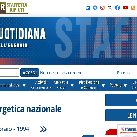
R
STAFFETTA
RIFIUTI
e'
Non riesco ad accedere
Ricerca
Attività
Mercati e
Distribuzione
En
amministrativi
▼
▼
▼
Petrolio
▼
Parlamentare
Prezzi
e Consumi
Ele
rgetica nazionale
LE 
raio - 1994