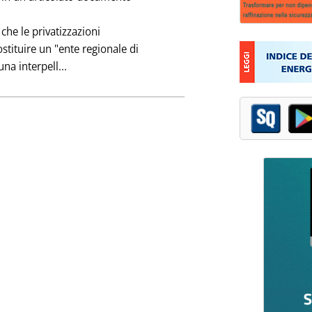
 che le privatizzazioni
stituire un "ente regionale di
Leggi tutta la notizia: 'SARDEGNA: MULTINAZI
na interpell...