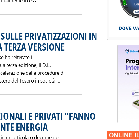
Leggi tutta la notizia: 'GIOIA TAURO: SI VA 
ttualmente in ess...
 SULLE PRIVATIZZAZIONI IN
A TERZA VERSIONE
. Pubblicata mercoledì 02 febbraio 1994 alle 0.0.
so ha reiterato il
ua terza edizione, il D.L.
celerazione delle procedure di
Leggi tutta la notizia: 'RISCRITT
tero del Tesoro in società ...
ONALI E PRIVATI "FANNO
NTE ENERGIA
. Pubblicata mercoledì 02 febbraio 1994 alle 0.0.
, in un articolato documento