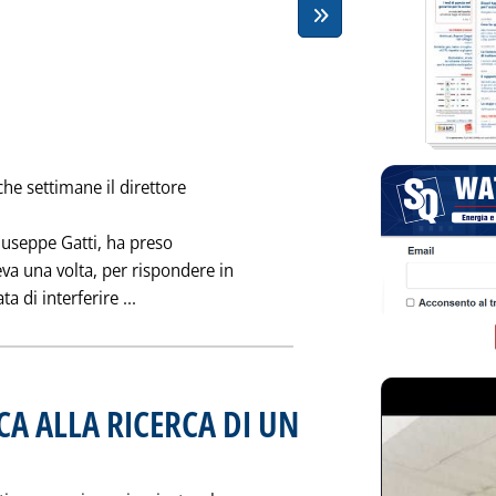
26 febbraio 1994 alle 0.0.
che settimane il direttore
Giuseppe Gatti, ha preso
va una volta, per rispondere in
Leggi tutta la notizia: 'EFFETTO GATTI'
 di interferire ...
CA ALLA RICERCA DI UN
licata sabato 19 febbraio 1994 alle 0.0.