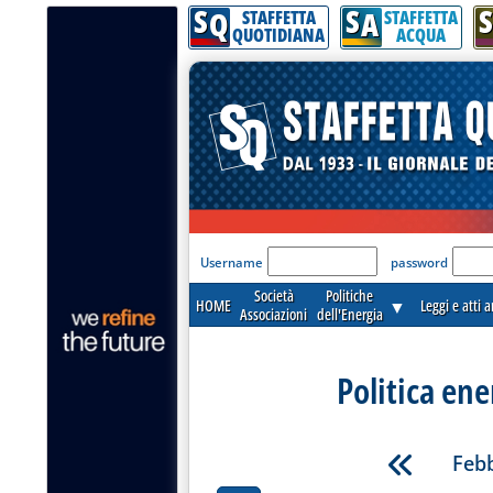
S
S
S
Q
A
STAFFETTA
STAFFETTA
QUOTIDIANA
ACQUA
'Modulo Login per acceder
Username
password
Società
Politiche
HOME
▼
Leggi e atti 
Associazioni
dell'Energia
Politica ene
Febb