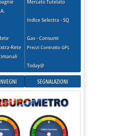
pagnie
Mercato Tutelato
.A.
Indice Selectra - SQ
Rete
Gas - Consumi
xtra-Rete
Prezzi Contratto GPL
timanali
ENTA "ANONIMA"'
Today@
CONVEGNI
SEGNALAZIONI