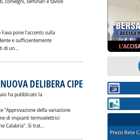
i, convegni, seminari e tavole
o Fava pone l'accento sulla
udente e sufficientemente
L’ACCIS
Leggi tutta la notizia: 'LA POLITICA ENERGETICA ALL
i di un...
 NUOVA DELIBERA CIPE
. Pubblicata sabato 12 febbraio 1994 a
Sezione:
raio ha pubblicato la
Sezione: quotaz
e "Approvazione della variazione
ne di impianti termoelettrici
Leggi tutta la notizia: 'GIOIA TAURO: SU 
e Calabria". Si trat...
STAFFETTA PRE
Prezzi Rete 