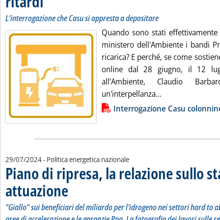
ritardi
L'interrogazione che Casu si appresta a depositare
Quando sono stati effettivamente p
ministero dell'Ambiente i bandi Pn
ricarica? E perché, se come sostien
online dal 28 giugno, il 12 lugl
all'Ambiente, Claudio Barb
Leggi tutta la no
un'interpellanza...
Lista allegati PDF alla notizia
Interrogazione Casu colonnin
29/07/2024
- Politica energetica nazionale
Piano di ripresa, la relazione sullo st
attuazione
. Sottotitolo: "Giallo" sui beneficiari del miliardo per l'idrogeno 
. Pubblicata lunedì 29 luglio 2024 alle 18.1.
"Giallo" sui beneficiari del miliardo per l'idrogeno nei settori hard to a
aree di accelerazione e le garanzie Ppa. La fotografia dei lavori sulle ret