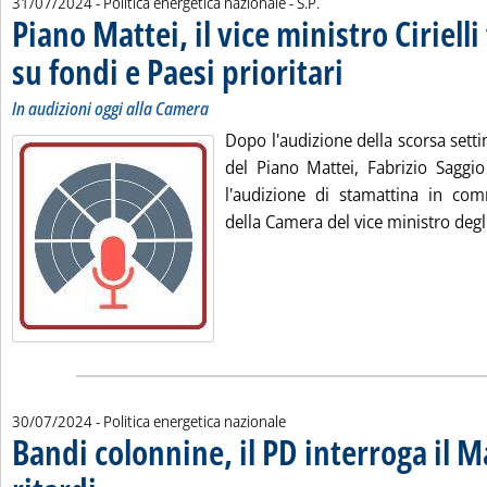
di:
31/07/2024
- Politica energetica nazionale -
S.P.
Piano Mattei, il vice ministro Cirielli
su fondi e Paesi prioritari
. Sottotitolo: In audizioni o
. Pubblicata mercoledì 31 lu
In audizioni oggi alla Camera
Dopo l'audizione della scorsa sett
del Piano Mattei, Fabrizio Saggi
l'audizione di stamattina in comm
della Camera del vice ministro degli 
30/07/2024
- Politica energetica nazionale
Bandi colonnine, il PD interroga il M
. Sottotitolo: L'interrogazione che Casu si appresta a depositare
. Pubblicata martedì 30 luglio 2024 alle 16.38.