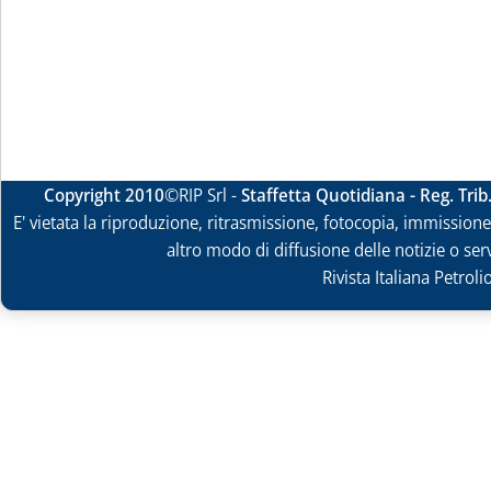
Copyright 2010
©RIP Srl -
Staffetta Quotidiana - Reg. Tri
E' vietata la riproduzione, ritrasmissione, fotocopia, immissione 
altro modo di diffusione delle notizie o ser
Rivista Italiana Petrol