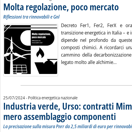
Molta regolazione, poco mercato
. Sottotit
. Pubblic
Riflessioni tra rinnovabili e Gnl
Decreto Fer1, Fer2, FerX e ora 
transizione energetica in Italia – e
dipende nel profondo da quest
composti chimici. A ricordarci un
cammino della decarbonizzazione d
Leggi t
legato molto alle alchimie...
25/07/2024
- Politica energetica nazionale
Industria verde, Urso: contratti Mim
mero assemblaggio componenti
. Sottotitol
. Pubblicat
La precisazione sulla misura Pnrr da 2,5 miliardi di euro per rinnovabi