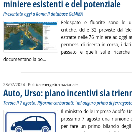
miniere esistenti e del potenziale
. Sottot
. Pubbli
Presentato oggi a Roma il database GeMMA
Feldspato e fluorite sono le 
critiche, delle 32 previste dall'
estratte nelle 76 miniere ad oggi att
permessi di ricerca in corso, i dati
passato e quelli sulle ricerche
Leggi tutta la notizia: 'Materie critiche,
documentano la po...
23/07/2024
- Politica energetica nazionale
Auto, Urso: piano incentivi sia trien
Tavolo il 7 agosto. Riforma carburanti: “mi auguro prima di ferragost
Il ministro delle Imprese Adolfo U
prossimo 7 agosto una riunione d
per fare un primo bilancio degli