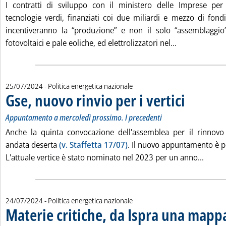
I contratti di sviluppo con il ministero delle Imprese per 
tecnologie verdi, finanziati coi due miliardi e mezzo di fondi
incentiveranno la “produzione” e non il solo “assemblaggio”
Leggi tutta l
fotovoltaici e pale eoliche, ed elettrolizzatori nel...
25/07/2024
- Politica energetica nazionale
Gse, nuovo rinvio per i vertici
. Sottotitolo: Ap
. Pubblicata giov
Appuntamento a mercoledì prossimo. I precedenti
Anche la quinta convocazione dell'assemblea per il rinnovo 
andata deserta
(v. Staffetta 17/07)
. Il nuovo appuntamento è p
Leggi 
L'attuale vertice è stato nominato nel 2023 per un anno...
24/07/2024
- Politica energetica nazionale
Materie critiche, da Ispra una mappa