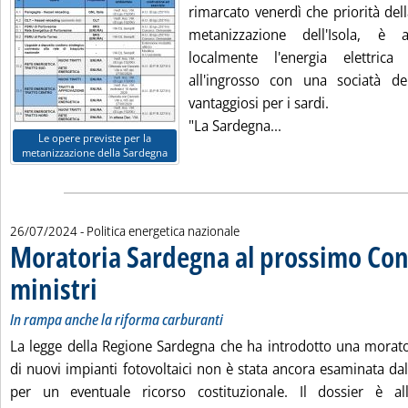
rimarcato venerdì che priorità del
metanizzazione dell'Isola, è 
localmente l'energia elettrica
all'ingrosso con una sociatà de
vantaggiosi per i sardi.
Leggi tutta la notiz
"La Sardegna...
Le opere previste per la
metanizzazione della Sardegna
26/07/2024
- Politica energetica nazionale
Moratoria Sardegna al prossimo Cons
ministri
. Sottotitolo: In rampa anche la riforma carburanti
. Pubblicata venerdì 26 luglio 2024 alle 14.11.
In rampa anche la riforma carburanti
La legge della Regione Sardegna che ha introdotto una morator
di nuovi impianti fotovoltaici non è stata ancora esaminata dal
per un eventuale ricorso costituzionale. Il dossier è al