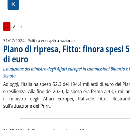
1
2
3
31/07/2024
- Politica energetica nazionale
Piano di ripresa, Fitto: finora spesi 
di euro
. Sottotitolo: L'audizione del ministro degli Affari europei in commissioni
. Pubblicata mercoledì 31 luglio 2024 alle 17.29.
L'audizione del ministro degli Affari europei in commissioni Bilancio e
Senato
Ad oggi, l'Italia ha speso 52,3 dei 194,4 miliardi di euro del Pi
e resilienza. Alla fine del 2023, la spesa era ferma a 43,7 milia
il ministro degli Affari europei, Raffaele Fitto, illustra
Leggi tutta la notizia: 'Piano di ripres
sull'attuazione del Pnrr...