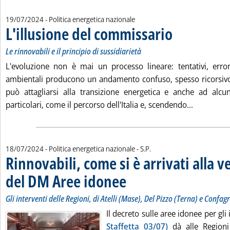
19/07/2024
- Politica energetica nazionale
L'illusione del commissario
. Sottotitolo: Le rinnovab
. Pubblicata venerdì 19 
Le rinnovabili e il principio di sussidiarietà
L'evoluzione non è mai un processo lineare: tentativi, errori
ambientali producono un andamento confuso, spesso ricorsivo
può attagliarsi alla transizione energetica e anche ad alcu
Leggi tutt
particolari, come il percorso dell'Italia e, scendendo...
di:
18/07/2024
- Politica energetica nazionale -
S.P.
Rinnovabili, come si è arrivati alla v
del DM Aree idonee
. Sottotitolo: Gli interventi delle Regioni,
. Pubblicata giovedì 18 luglio 2024 alle 15
Gli interventi delle Regioni, di Atelli (Mase), Del Pizzo (Terna) e Confa
Il decreto sulle aree idonee per gli
Staffetta 03/07)
dà alle Regioni