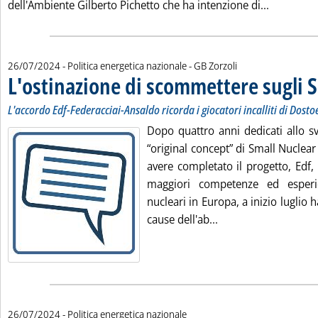
Leggi tutt
dell'Ambiente Gilberto Pichetto che ha intenzione di...
di:
26/07/2024
- Politica energetica nazionale -
GB Zorzoli
L'ostinazione di scommettere sugli
L'accordo Edf-Federacciai-Ansaldo ricorda i giocatori incalliti di Dosto
Dopo quattro anni dedicati allo s
“original concept” di Small Nuclea
avere completato il progetto, Edf, l'
maggiori competenze ed esperie
nucleari in Europa, a inizio luglio 
Leggi tutta la notiz
cause dell'ab...
26/07/2024
- Politica energetica nazionale