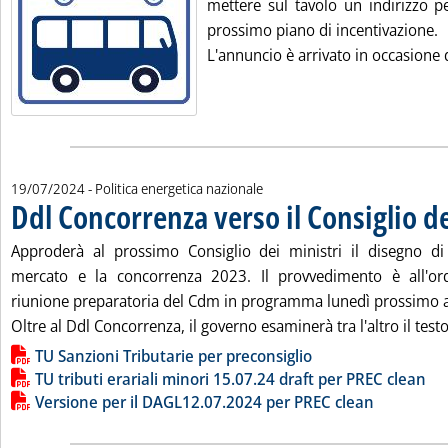
mettere sul tavolo un indirizzo pe
prossimo piano di incentivazione.
L'annuncio è arrivato in occasione de
19/07/2024
- Politica energetica nazionale
Ddl Concorrenza verso il Consiglio de
Approderà al prossimo Consiglio dei ministri il disegno di
mercato e la concorrenza 2023. Il provvedimento è all'ord
riunione preparatoria del Cdm in programma lunedì prossimo a
Oltre al Ddl Concorrenza, il governo esaminerà tra l'altro il testo
Lista allegati PDF alla notizia
TU Sanzioni Tributarie per preconsiglio
TU tributi erariali minori 15.07.24 draft per PREC clean
Versione per il DAGL12.07.2024 per PREC clean