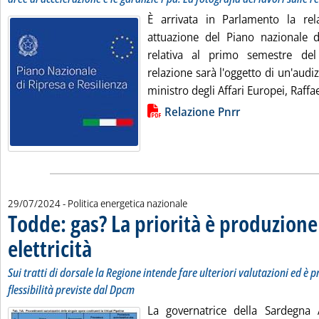
È arrivata in Parlamento la rel
attuazione del Piano nazionale di
relativa al primo semestre de
relazione sarà l'oggetto di un'aud
ministro degli Affari Europei, Raffael
Lista allegati PDF alla notizia
Relazione Pnrr
29/07/2024
- Politica energetica nazionale
Todde: gas? La priorità è produzione 
elettricità
. Sottotitolo: Sui tratti di dorsale la Regione intende fare ulteriori 
. Pubblicata lunedì 29 luglio 2024 alle 11.13.
Sui tratti di dorsale la Regione intende fare ulteriori valutazioni ed è p
flessibilità previste dal Dpcm
La governatrice della Sardegna