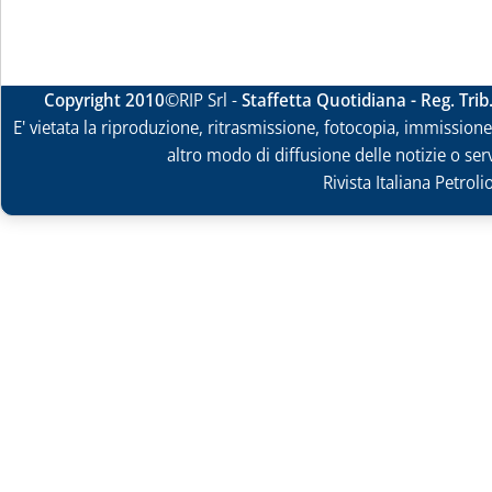
Copyright 2010
©RIP Srl -
Staffetta Quotidiana - Reg. Tri
E' vietata la riproduzione, ritrasmissione, fotocopia, immissione 
altro modo di diffusione delle notizie o ser
Rivista Italiana Petrol