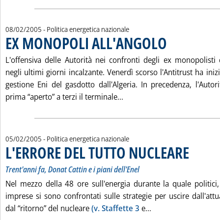
08/02/2005
- Politica energetica nazionale
EX MONOPOLI ALL'ANGOLO
. Pubblicata martedì 0
L'offensiva delle Autorità nei confronti degli ex monopolisti d
negli ultimi giorni incalzante. Venerdì scorso l'Antitrust ha inizi
gestione Eni del gasdotto dall'Algeria. In precedenza, l'Autor
Leggi tutta la notizia: '
prima “aperto” a terzi il terminale...
05/02/2005
- Politica energetica nazionale
L'ERRORE DEL TUTTO NUCLEARE
. Sottotitolo:
. Pubblicata 
Trent'anni fa, Donat Cattin e i piani dell'Enel
Nel mezzo della 48 ore sull'energia durante la quale politici, 
imprese si sono confrontati sulle strategie per uscire dall'at
Leggi tutta la not
dal “ritorno” del nucleare
(v. Staffette 3
e...