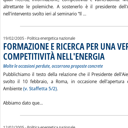
altrettante le polemiche. A sostenerlo è il presidente dell
Leggi tutta la notiz
nell'intervento svolto ieri al seminario “Il ...
19/02/2005
- Politica energetica nazionale
FORMAZIONE E RICERCA PER UNA VE
COMPETITIVITÀ NELL'ENERGIA
. Sottotitolo: Mo
. Pubblicata saba
Molte le occasioni perdute, occorrono proposte concrete
Pubblichiamo il testo della relazione che il Presidente dell'A
svolto il 10 febbraio, a Roma, in occasione dell'apertura
Ambiente
(v. Staffetta 5/2)
.
Leggi tutta la notizia: 'FORMAZIONE E 
Abbiamo dato que...
12/02/2005
- Politica energetica nazionale