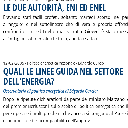
LE DUE AUTORITÀ, ENI ED ENEL
. Pubblicata sab
Eravamo stati facili profeti, soltanto martedì scorso, nel p
all'angolo” e nel sottolineare che di vera e propria offens
confronti di Eni ed Enel ormai si tratta. Giovedì è stata mess
Leggi tutta 
all'indagine sul mercato elettrico, aperta esattam...
di:
12/02/2005
- Politica energetica nazionale -
Edgardo Curcio
QUALI LE LINEE GUIDA NEL SETTORE
DELL'ENERGIA?
. Sottotitolo: Osservatorio di politica energetica di Ed
. Pubblicata sabato 12 febbraio 2005 alle 15.8.
Osservatorio di politica energetica di Edgardo Curcio*
Dopo le ripetute dichiarazioni da parte del ministro Marzano
del premier Berlusconi sulle scelte di politica energetica che i
per superare i molti problemi che ancora si pongono al Paese i
Leggi tutta la n
economicità ed ecocompatibilità dell'approv...