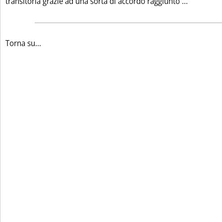
Leggi tut
transitoria grazie ad una sorta di accordo raggiunto ...
Torna su...