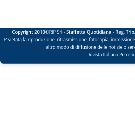
Copyright 2010
©RIP Srl -
Staffetta Quotidiana - Reg. Tri
E' vietata la riproduzione, ritrasmissione, fotocopia, immissione 
altro modo di diffusione delle notizie o ser
Rivista Italiana Petrol