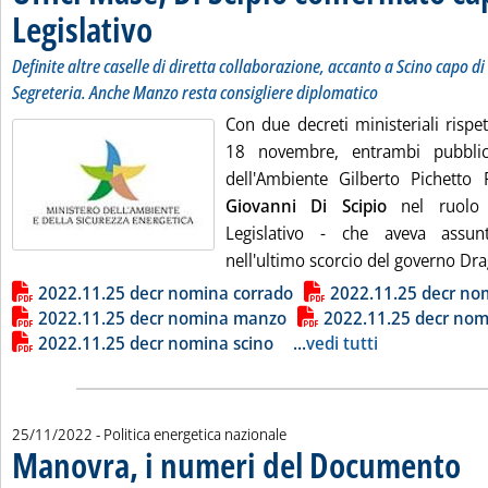
Legislativo
. Sottotitolo: Definite altre caselle di diretta collaborazione, 
. Pubblicata venerdì 25 novembre 2022 alle 15.1.
Definite altre caselle di diretta collaborazione, accanto a Scino capo 
Segreteria. Anche Manzo resta consigliere diplomatico
Con due decreti ministeriali rispe
18 novembre, entrambi pubblica
dell'Ambiente Gilberto Pichetto
Giovanni Di Scipio
nel ruolo d
Legislativo - che aveva assun
nell'ultimo scorcio del governo Dra
Lista allegati PDF alla notizia
2022.11.25 decr nomina corrado
2022.11.25 decr nom
2022.11.25 decr nomina manzo
2022.11.25 decr nom
2022.11.25 decr nomina scino
...
vedi tutti
25/11/2022
- Politica energetica nazionale
Manovra, i numeri del Documento