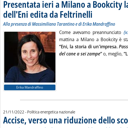
Presentata ieri a Milano a Bookcity l
dell'Eni edita da Feltrinelli
. Sottotitolo: Alla presen
. Pubblicata lunedì 21 no
Alla presenza di Massimiliano Tarantino e di Erika Mandraffino
Come avevamo preannunciato
(v
mattina a Milano a Bookcity è sta
“Eni, la storia di un'impresa.
Pass
del cane a sei zampe
”
o, meglio,
“L
Erika Mandraffino
21/11/2022
- Politica energetica nazionale
Accise, verso una riduzione dello sc