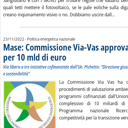
Sangiuliano e con i tecnici per trovare regole che vadano bene
quali tetti mettere il fotovoltaico, se le pale eoliche sulla d
Leggi 
creano inquinamento visivo o no. Dobbiamo uscire dall...
23/11/2022
- Politica energetica nazionale
Mase: Commissione Via-Vas approv
per 10 mld di euro
. Sottotitolo: Via libera a tre iniziative cofin
. Pubblicata mercoledì 23 novembre 2022 all
Via libera a tre iniziative cofinanziate dall'Ue. Pichetto: “Direzione giu
e sostenibilità”
La Commissione Via Vas ha co
procedimenti di valutazione ambien
programmi cofinanziati dall'Union
complessivo di 10 miliardi di
Programma nazionale Ricer
competitività per la transizione verd