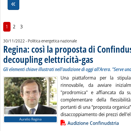
1
2
3
30/11/2022
- Politica energetica nazionale
Regina: così la proposta di Confindus
decoupling elettricità-gas
. Sottotitolo: Gli elementi 
. Pubblicata mercoledì 30 
Gli elementi chiave illustrati nell'audizione di oggi all'Arera. "Serve u
Una piattaforma per la stipula
rinnovabile, da avviare inizi
"prodromica" e affiancata da 
complementare della flessibilit
portanti di una “proposta organica” 
disaccoppiamento dei prezzi dell'ele
Aurelio Regina
Lista allegati PDF alla notizia
Audizione Confinudstria