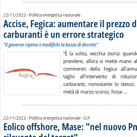
22/11/2022
- Politica energetica nazionale
Accise, Fegica: aumentare il prezzo d
carburanti è un errore strategico
. Sottoti
. Pubbli
“Il governo ripensi e modifichi la bozza di decreto”
“È la solita, vecchia storia: quan
prendere, allora si mette mano al
commento della Fegica all'annu
taglio all'intervento di riduzi
carburanti, nonostante lo stesso,
Legg
metà di marzo scorso, fosse ...
di:
22/11/2022
- Politica energetica nazionale -
G.P.
Eolico offshore, Mase: "nel nuovo 
. Sottotitolo: Del Pizzo (Terna): 8,5 GW a
. Pubblicata martedì 22 novembre 2022 a