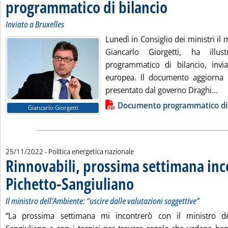
programmatico di bilancio
. Sottotitolo: Inviato a Br
. Pubblicata venerdì 25 
Inviato a Bruxelles
Lunedì in Consiglio dei ministri il 
Giancarlo Giorgetti, ha illu
programmatico di bilancio, invi
europea. Il documento aggiorna 
Le
presentato dal governo Draghi...
Lista allegati PDF alla notizia
Documento programmatico di 
Giancarlo Giorgetti
25/11/2022
- Politica energetica nazionale
Rinnovabili, prossima settimana inc
Pichetto-Sangiuliano
. Sottotitolo: Il ministro dell'Ambiente:
. Pubblicata venerdì 25 novembre 2022
Il ministro dell'Ambiente: “uscire dalle valutazioni soggettive”
“La prossima settimana mi incontrerò con il ministro d