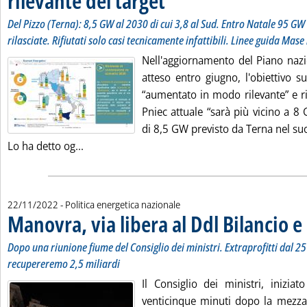
rilevante del target"
Del Pizzo (Terna): 8,5 GW al 2030 di cui 3,8 al Sud. Entro Natale 95 GW
rilasciate. Rifiutati solo casi tecnicamente infattibili. Linee guida Mase
Nell'aggiornamento del Piano nazi
atteso entro giugno, l'obiettivo su
“aumentato in modo rilevante” e r
Pniec attuale “sarà più vicino a 8 G
di 8,5 GW previsto da Terna nel su
Leggi tutta la notizia: 'Eolico offshore, Mase
Lo ha detto og...
22/11/2022
- Politica energetica nazionale
Manovra, via libera al Ddl Bilancio e 
Dopo una riunione fiume del Consiglio dei ministri. Extraprofitti dal 2
recupereremo 2,5 miliardi
Il Consiglio dei ministri, iniziat
venticinque minuti dopo la mezzan