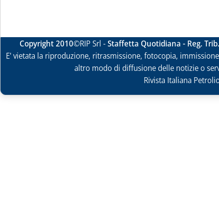
Copyright 2010
©RIP Srl -
Staffetta Quotidiana - Reg. Tri
E' vietata la riproduzione, ritrasmissione, fotocopia, immissione 
altro modo di diffusione delle notizie o ser
Rivista Italiana Petrol