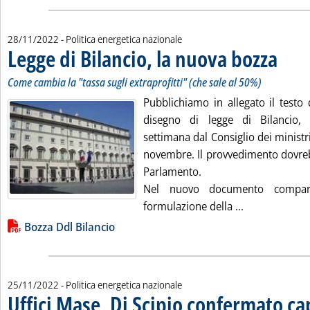
28/11/2022
- Politica energetica nazionale
Legge di Bilancio, la nuova bozza
. Sottotit
. Pubblic
Come cambia la "tassa sugli extraprofitti" (che sale al 50%)
Pubblichiamo in allegato il testo
disegno di legge di Bilancio,
settimana dal Consiglio dei ministr
novembre. Il provvedimento dovreb
Parlamento.
Nel nuovo documento compare 
Leggi tutta la
formulazione della ...
Lista allegati PDF alla notizia
Bozza Ddl Bilancio
25/11/2022
- Politica energetica nazionale
Uffici Mase, Di Scipio confermato ca