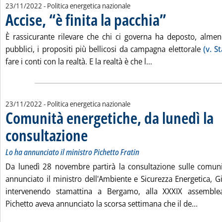
23/11/2022
- Politica energetica nazionale
Accise, “è finita la pacchia”
. Pubblicata mercoledì
È rassicurante rilevare che chi ci governa ha deposto, almen
pubblici, i propositi più bellicosi da campagna elettorale
(v. S
Leggi tutta la notizi
fare i conti con la realtà. E la realtà è che l...
23/11/2022
- Politica energetica nazionale
Comunità energetiche, da lunedì la
consultazione
. Sottotitolo: Lo ha annunciato il ministro Pichetto Fratin
. Pubblicata mercoledì 23 novembre 2022 alle 14.0.
Lo ha annunciato il ministro Pichetto Fratin
Da lunedì 28 novembre partirà la consultazione sulle comuni
annunciato il ministro dell'Ambiente e Sicurezza Energetica, Gi
intervenendo stamattina a Bergamo, alla XXXIX assemblea 
Leggi t
Pichetto aveva annunciato la scorsa settimana che il de...