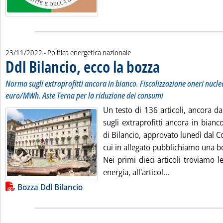
23/11/2022
- Politica energetica nazionale
Ddl Bilancio, ecco la bozza
. Sottotitolo: Norma sugli 
. Pubblicata mercoledì 23
Norma sugli extraprofitti ancora in bianco. Fiscalizzazione oneri nuclea
euro/MWh. Aste Terna per la riduzione dei consumi
Un testo di 136 articoli, ancora da
sugli extraprofitti ancora in bianco
di Bilancio, approvato lunedì dal Co
cui in allegato pubblichiamo una b
Nei primi dieci articoli troviamo 
Leggi tutta la n
energia, all'articol...
Lista allegati PDF alla notizia
Bozza Ddl Bilancio