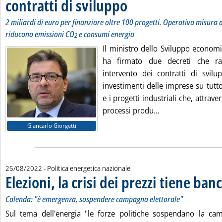
contratti di sviluppo
. Sottotitolo: 2 miliardi di euro per fin
. Pubblicata venerdì 26 agosto 2022 alle
2 miliardi di euro per finanziare oltre 100 progetti. Operativa misura 
riducono emissioni CO
e consumi energia
2
Il ministro dello Sviluppo economi
ha firmato due decreti che ra
intervento dei contratti di svilu
investimenti delle imprese su tutto 
e i progetti industriali che, attraver
Leggi tutta la not
processi produ...
Giancarlo Giorgetti
25/08/2022
- Politica energetica nazionale
Elezioni, la crisi dei prezzi tiene ban
Calenda: "è emergenza, sospendere campagna elettorale"
Sul tema dell'energia "le forze politiche sospendano la cam