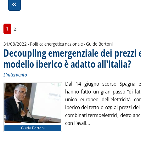
1
2
di:
31/08/2022
- Politica energetica nazionale -
Guido Bortoni
Decoupling emergenziale dei prezzi ele
modello iberico è adatto all'Italia?
. Sotto
. Pubb
L'intervento
Dal 14 giugno scorso Spagna e 
hanno fatto un gran passo “di lat
unico europeo dell'elettricità co
iberico del tetto o
cap
ai prezzi del 
combinati termoelettrici, detto an
Leggi tutta la notizia: 
con l'avall...
Guido Bortoni