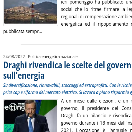
ieri pomeriggio ha pubblicato una
social che lo ritrae firmare la l
regionali di compensazione ambient
energetica ed il ripopolamento de
Leggi tutta la notizia: 'Il nimby e il caso del
pubblicata sempr...
24/08/2022
- Politica energetica nazionale
Draghi rivendica le scelte del gover
sull'energia
. Sottotitolo: Su diversificazione, rinnovabili, stoccaggi ed ext
. Pubblicata mercoledì 24 agosto 2022 alle 14.22.
Su diversificazione, rinnovabili, stoccaggi ed extraprofitti. Con le richi
price cap e riforma del mercato elettrico. Si lavora a piano risparmio 
A un mese dalle elezioni, e un 
governo, il presidente del Cons
Draghi fa un bilancio e rivendica
governo durante i 18 mesi dall'in
2021. L'occasione è l'annuale 