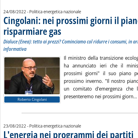
24/08/2022
- Politica energetica nazionale
Cingolani: nei prossimi giorni il pia
risparmiare gas
. Sottotitolo: Dialuce (Enea): tetto ai prezzi? Comin
. Pubblicata mercoledì 24 agosto 2022 alle 11.1.
Dialuce (Enea): tetto ai prezzi? Cominciamo col ridurre i consumi, in 
informativa
Il ministro della transizione ecol
ha annunciato ieri che il minis
prossimi giorni" il suo piano p
prossimo inverno. "Il nostro piano
un comitato d'emergenza che l
presenteremo nei prossimi giorn...
Roberto Cingolani
23/08/2022
- Politica energetica nazionale
L'energia nei programmi dei partiti
. S
. P