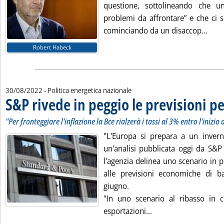
questione, sottolineando che un
problemi da affrontare” e che ci so
Legg
cominciando da un disaccop...
Robert Habeck
30/08/2022
- Politica energetica nazionale
S&P rivede in peggio le previsioni pe
"Per fronteggiare l'inflazione la Bce rialzerà i tassi al 3% entro l'inizio
"L'Europa si prepara a un inverno
un'analisi pubblicata oggi da S&P 
l'agenzia delinea uno scenario in 
alle previsioni economiche di b
giugno.
"In uno scenario al ribasso in cu
Leggi tutta la notizi
esportazioni...