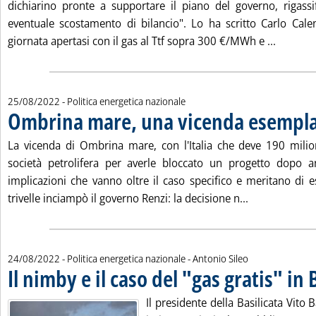
dichiarino pronte a supportare il piano del governo, rigassi
eventuale scostamento di bilancio". Lo ha scritto Carlo Cal
Leggi tu
giornata apertasi con il gas al Ttf sopra 300 €/MWh e ...
25/08/2022
- Politica energetica nazionale
Ombrina mare, una vicenda esempl
La vicenda di Ombrina mare, con l'Italia che deve 190 milio
società petrolifera per averle bloccato un progetto dopo an
implicazioni che vanno oltre il caso specifico e meritano di es
Leggi tutta l
trivelle inciampò il governo Renzi: la decisione n...
di:
24/08/2022
- Politica energetica nazionale -
Antonio Sileo
Il nimby e il caso del "gas gratis" in 
Il presidente della Basilicata Vito 