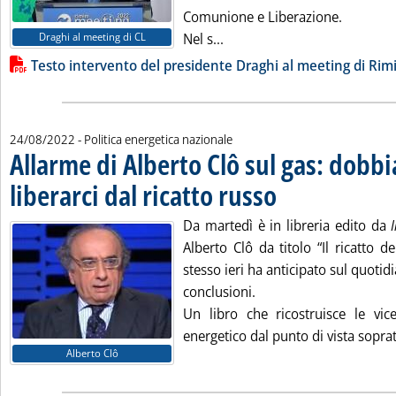
Comunione e Liberazione.
Leggi tutta la notizia: 'Dra
Draghi al meeting di CL
Nel s...
Lista allegati PDF alla notizia
Testo intervento del presidente Draghi al meeting di Rim
24/08/2022
- Politica energetica nazionale
Allarme di Alberto Clô sul gas: dobb
liberarci dal ricatto russo
. Pubblicata mercoledì 24 ag
Da martedì è in libreria edito da
Alberto Clô da titolo “Il ricatto de
stesso ieri ha anticipato sul quot
conclusioni.
Un libro che ricostruisce le vi
energetico dal punto di vista sopratt
Alberto Clô