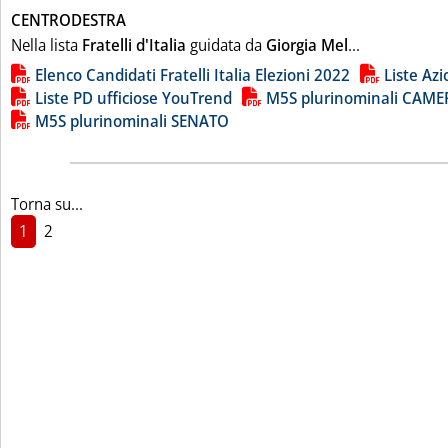
CENTRODESTRA
Leggi tutta l
Nella lista
Fratelli d'Italia
guidata da
Giorgia Mel
...
Lista allegati PDF alla notizia
Elenco Candidati Fratelli Italia Elezioni 2022
Liste Az
Liste PD ufficiose YouTrend
M5S plurinominali CAME
M5S plurinominali SENATO
Torna su...
1
2