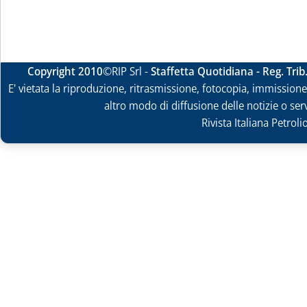
Copyright 2010
©RIP Srl -
Staffetta Quotidiana - Reg. Tri
E' vietata la riproduzione, ritrasmissione, fotocopia, immissione 
altro modo di diffusione delle notizie o ser
Rivista Italiana Petrol