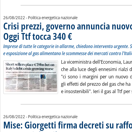
26/08/2022
- Politica energetica nazionale
Crisi prezzi, governo annuncia nuov
Oggi Ttf tocca 340 €
. Sottotitolo: Imprese di tutte le categorie
. Pubblicata venerdì 26 agosto 2022 alle 1
Imprese di tutte le categorie in allarme, chiedono intervento urgente. S
e esposizione al gas alimentano le scommesse dei mercati contro l'Itali
La viceministra dell'Economia, Laura
che alla luce degli ennesimi rialzi d
"ci sono i margini per un nuovo d
gli effetti del prezzo del gas che ha
e insostenibili". Ieri il gas al Ttf pe
26/08/2022
- Politica energetica nazionale
Mise: Giorgetti firma decreti su raf