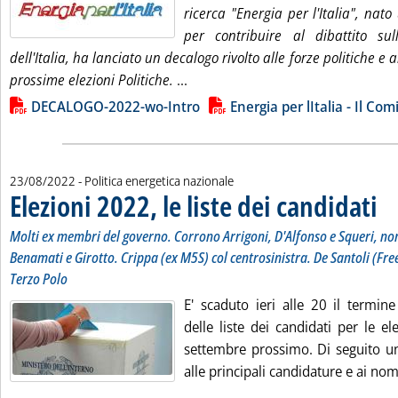
ricerca "Energia per l'Italia", nat
per contribuire al dibattito sul
dell'Italia, ha lanciato un decalogo rivolto alle forze politiche e ai
Leggi tutta la notizia: 'Energia pe
prossime elezioni Politiche.
...
Lista allegati PDF alla notizia
DECALOGO-2022-wo-Intro
Energia per lItalia - Il Co
23/08/2022
- Politica energetica nazionale
Elezioni 2022, le liste dei candidati
. Sot
. Pu
Molti ex membri del governo. Corrono Arrigoni, D'Alfonso e Squeri, no
Benamati e Girotto. Crippa (ex M5S) col centrosinistra. De Santoli (Free
Terzo Polo
E' scaduto ieri alle 20 il termin
delle liste dei candidati per le el
settembre prossimo. Di seguito u
alle principali candidature e ai nomi