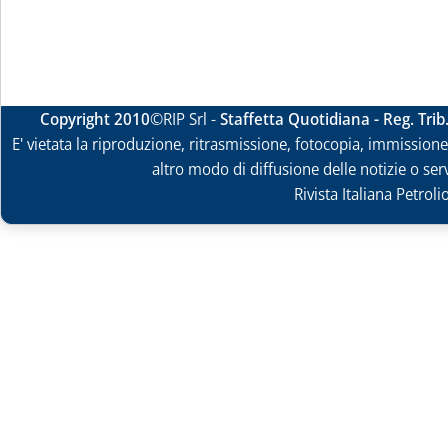
Copyright 2010
©RIP Srl -
Staffetta Quotidiana - Reg. Tri
E' vietata la riproduzione, ritrasmissione, fotocopia, immissione 
altro modo di diffusione delle notizie o ser
Rivista Italiana Petrol