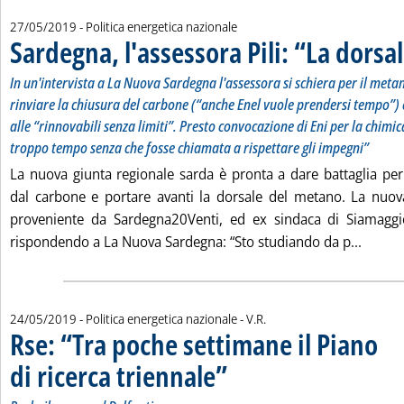
27/05/2019
- Politica energetica nazionale
Sardegna, l'assessora Pili: “La dorsal
In un'intervista a La Nuova Sardegna l'assessora si schiera per il metan
rinviare la chiusura del carbone (“anche Enel vuole prendersi tempo”) e
alle “rinnovabili senza limiti”. Presto convocazione di Eni per la chimi
troppo tempo senza che fosse chiamata a rispettare gli impegni”
La nuova giunta regionale sarda è pronta a dare battaglia per 
dal carbone e portare avanti la dorsale del metano. La nuova
proveniente da Sardegna20Venti, ed ex sindaca di Siamaggi
Leggi t
rispondendo a La Nuova Sardegna: “Sto studiando da p...
di:
24/05/2019
- Politica energetica nazionale -
V.R.
Rse: “Tra poche settimane il Piano
di ricerca triennale”
. Sottotitolo: Parla il nuovo ad Delfanti
. Pubblicata venerdì 24 maggio 2019 alle