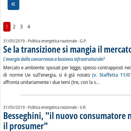
1
2
3
4
di:
31/05/2019
- Politica energetica nazionale -
G.P.
Se la transizione si mangia il mercat
L'energia dalla concorrenza a business infrastrutturale?
Mercato e ambiente: sposati per legge, spesso contrapposti nei
di norme Ue sull'energia, si è già notato
(v. Staffetta 11/0
Leggi tutta la n
affronta unitariamente i due temi (tre, con la s...
di:
31/05/2019
- Politica energetica nazionale -
V.R.
Besseghini, "il nuovo consumatore n
il prosumer"
. Sottotitolo: L'intervento del presidente di Arera all'Energy
. Pubblicata venerdì 31 maggio 2019 alle 12.25.