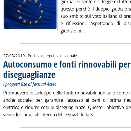
giornali si sente e si legge di tutto 
questo perché il doppio giudizio 
suo ambito sul voto italiano si pres
e riflessioni. Aspettando di di
Leggi tutta la notizia
giudizio pì...
27/05/2019
- Politica energetica nazionale
Autoconsumo e fonti rinnovabili per 
diseguaglianze
. Sottotitolo: I progetti Gse al festival Asvis
. Pubblicata lunedì 27 maggio 2019 alle 13.52.
I progetti Gse al festival Asvis
Promuovere lo sviluppo delle fonti rinnovabili non solo come 
anche sociale, per garantire l'accesso ai beni di prima nec
elettrica e ridurre così le diseguaglianze. Questo l'obiettivo 
Leggi tutta la no
venerdì scorso, all'interno del Festival della S...