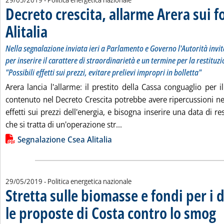
Decreto crescita, allarme Arera sui f
Alitalia
. Sottotitolo: Nella segnalazione inviata ieri a Parlamento e Governo l'Autori
. Pubblicata mercoledì 29 maggio 2019 alle 17.55.
Nella segnalazione inviata ieri a Parlamento e Governo l'Autorità invi
per inserire il carattere di straordinarietà e un termine per la restituzi
"Possibili effetti sui prezzi, evitare prelievi impropri in bolletta"
Arera lancia l'allarme: il prestito della Cassa conguaglio per il
contenuto nel Decreto Crescita potrebbe avere ripercussioni ne
effetti sui prezzi dell'energia, e bisogna inserire una data di re
Leggi tutta la notizia: 'Decre
che si tratta di un'operazione str...
Lista allegati PDF alla notizia
Segnalazione Csea Alitalia
29/05/2019
- Politica energetica nazionale
Stretta sulle biomasse e fondi per i 
le proposte di Costa contro lo smog
. S
. P