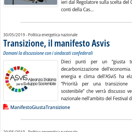
ieri dal Regolatore sulla scelta del
Leggi tutta la not
conti della Cas...
30/05/2019
- Politica energetica nazionale
Transizione, il manifesto Asvis
. Sottotitolo: D
. Pubblicata gi
Domani la discussione con i sindacati confederali
Dieci punti per un “giusta tr
decarbonizzazione dell'economia
energia e clima dell'ASviS ha e
“Priorità per una transizione
sostenibile” che verrà discusso v
nazionale nell'ambito del Festival de
Lista allegati PDF alla notizia
ManifestoGiustaTransizione
29/05/2019
- Politica energetica nazionale