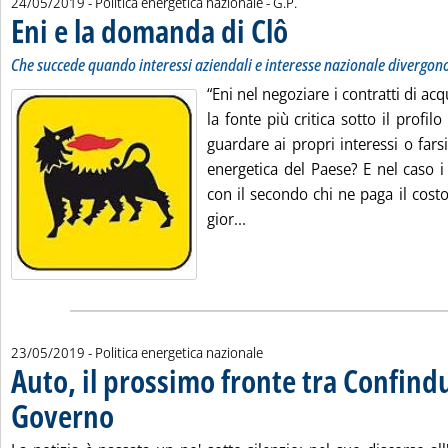
di:
24/05/2019
- Politica energetica nazionale -
G.P.
Eni e la domanda di Clô
. Sottotitolo: Che succede quando
. Pubblicata venerdì 24 maggio 20
Che succede quando interessi aziendali e interesse nazionale divergon
“Eni nel negoziare i contratti di ac
la fonte più critica sotto il profil
guardare ai propri interessi o farsi
energetica del Paese? E nel caso 
con il secondo chi ne paga il costo
Leggi tutta la notizia: 'Eni 
gior...
23/05/2019
- Politica energetica nazionale
Auto, il prossimo fronte tra Confindu
Governo
. Pubblicata giovedì 23 maggio 2019 alle 15.49.