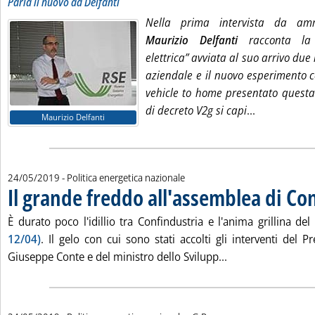
Parla il nuovo ad Delfanti
Nella prima intervista da amm
Maurizio Delfanti
racconta la p
elettrica” avviata al suo arrivo due
aziendale e il nuovo esperimento c
vehicle to home presentato questa
Leggi tutta 
di decreto V2g si capi
...
Maurizio Delfanti
24/05/2019
- Politica energetica nazionale
Il grande freddo all'assemblea di Co
È durato poco l'idillio tra Confindustria e l'anima grillina d
12/04)
. Il gelo con cui sono stati accolti gli interventi del P
Leggi tutta la not
Giuseppe Conte e del ministro dello Svilupp...