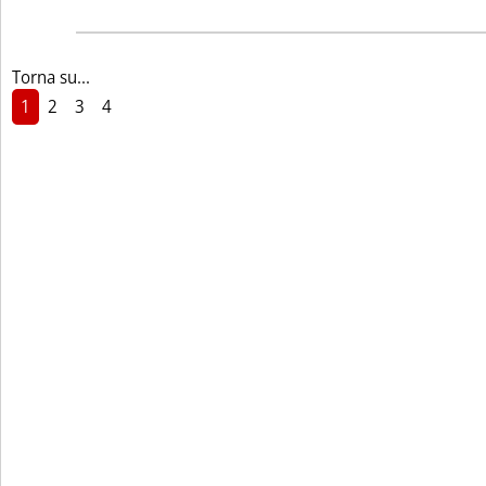
Torna su...
1
2
3
4