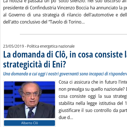
La notizia è passata un po' sotto silenzio: nel suo discorso al
presidente di Confindustria Vincenzo Boccia ha annunciato la 
al Governo di una strategia di rilancio dell'automotive e della
Leggi tutta la notizi
dell'atto conclusivo del “Tavolo di Torino...
23/05/2019
- Politica energetica nazionale
La domanda di Clô, in cosa consiste 
strategicità di Eni?
. Sottotitolo: Una domanda a cui oggi i nostri
. Pubblicata giovedì 23 maggio 2019 alle 12.4
Una domanda a cui oggi i nostri governanti sono incapaci di risponder
Cosa ci assicura che in futuro l'int
non prevalga su quello nazionale? 
cosa consiste oggi la sua strategi
stabilita nella legge istitutiva de
giustificare il suo controllo da par
Leggi tutta la notizia: 'La 
due d...
Alberto Clô