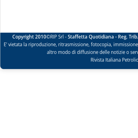
Copyright 2010
©RIP Srl -
Staffetta Quotidiana - Reg. Tri
E' vietata la riproduzione, ritrasmissione, fotocopia, immissione 
altro modo di diffusione delle notizie o ser
Rivista Italiana Petrol