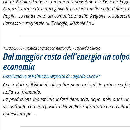
Un protocollo d'intesa in materia ambientale tra Regione Pugl
Natural sarà sottoscritto giovedì prossimo nella sede della pr
Puglia. Lo rende noto un comunicato della Regione. A sottoscri
Leggi tutta la noti
l'assessore regionale all'Ecologia, Michele Lo...
di:
15/02/2008
- Politica energetica nazionale -
Edgardo Curcio
Dal maggior costo dell'energia un colpo
economia
. Sottotitolo: Osservatorio di Politica Energetica di Edgardo Curcio*
. Pubblicata venerdì 15 febbraio 2008 alle 14.43.
Osservatorio di Politica Energetica di Edgardo Curcio*
Con i dati dell'Istat di dicembre sono arrivati le prime conf
Italia sta frenando.
La produzione industriale infatti denuncia, dopo molti anni, un
si confronta con uno positivo del 2006 e soprattutto con risultati 
Leggi tutta la notizia: 'Dal maggior costo dell'
i paesi europei...