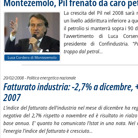
Montezemolo, Pil frenato da caro pe
La crescita del Pil nel 2008 sarà 
un livello addirittura inferiore a qu
il petrolio si manterrà sopra i 90 d
l'avvertimento di Luca Corse
presidente di Confindustria. “
P
Leggi tutta la no
troppo dal petrol...
Luca Cordero di Montezemolo
20/02/2008
- Politica energetica nazionale
Fatturato industria: -2,7% a dicembre,
2007
. Pubblicata mercoledì 20 febbraio 2008 alle 14.52.
L'indice del fatturato dell'industria nel mese di dicembre ha re
negativa del 2,7% rispetto a novembre ed è risultato in rialzo
base annua. E' quanto ha comunicato l'Istat in una nota. Nel
Leggi tutta la notizia
l'energia l'indice del fatturato è cresciuto...