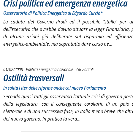
Crisi politica ed emergenza energetica
. So
. Pu
Osservatorio di Politica Energetica di Edgardo Curcio*
La caduta del Governo Prodi ed il possibile “stallo” per al
dell'esecutivo che avrebbe dovuto attuare la legge Finanziaria, p
di alcune azioni già deliberate sul risparmio ed efficien
Leggi tutt
energetico-ambientale, ma sopratutto dare corso ne...
di:
01/02/2008
- Politica energetica nazionale -
GB Zorzoli
Ostilità trasversali
. Sottotitolo: In salita l'iter delle riforme anche col nuo
. Pubblicata venerdì 01 febbraio 2008 alle 14.41.
In salita l'iter delle riforme anche col nuovo Parlamento
Secondo quasi tutti gli osservatori l'attuale crisi di governo port
della legislatura, con il conseguente corollario di un pai
elettorale e di una successiva fase, in Italia meno breve che altr
Leggi tutta la notizia: 'Ost
del nuovo governo. In pratica la vera...