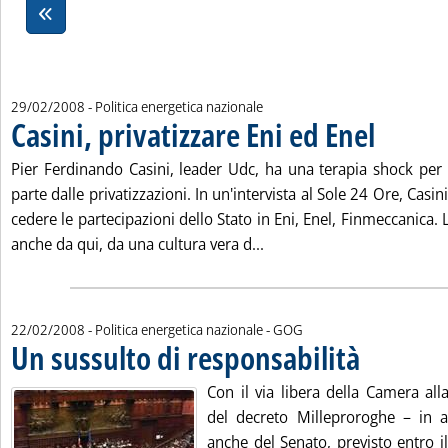
29/02/2008
- Politica energetica nazionale
Casini, privatizzare Eni ed Enel
. Pubblicata ve
Pier Ferdinando Casini, leader Udc, ha una terapia shock per 
parte dalle privatizzazioni. In un'intervista al Sole 24 Ore, Casi
cedere le partecipazioni dello Stato in Eni, Enel, Finmeccanica. 
Leggi tutta la notizia: 'Cas
anche da qui, da una cultura vera d...
di:
22/02/2008
- Politica energetica nazionale -
GOG
Un sussulto di responsabilità
. Pubblicata vener
Con il via libera della Camera all
del decreto Milleproroghe – in a
anche del Senato, previsto entro i