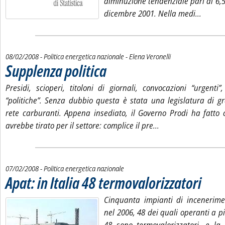
diminuzione tendenziale pari al 6,5
Leggi t
dicembre 2001. Nella medi...
di:
08/02/2008
- Politica energetica nazionale -
Elena Veronelli
Supplenza politica
. Pubblicata venerdì 08 febbraio 2008 alle 14.31.
Presidi, scioperi, titoloni di giornali, convocazioni “urgenti”
“politiche”. Senza dubbio questa è stata una legislatura di 
rete carburanti. Appena insediato, il Governo Prodi ha fatto 
Leggi tutta la notiz
avrebbe tirato per il settore: complice il pre...
07/02/2008
- Politica energetica nazionale
Apat: in Italia 48 termovalorizzatori
. Pubblicat
Cinquanta impianti di incenerimen
nel 2006, 48 dei quali operanti a pi