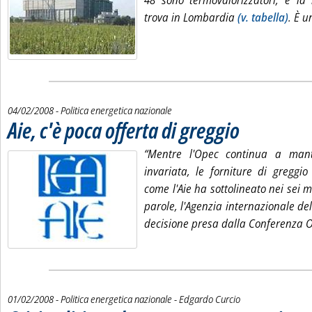
48 sono termovalorizzatori, e la 
trova in Lombardia
(v. tabella)
. È u
04/02/2008
- Politica energetica nazionale
Aie, c'è poca offerta di greggio
. Pubblicata lunedì 04 fe
“Mentre l'Opec continua a man
invariata, le forniture di greggi
come l'Aie ha sottolineato nei sei m
parole, l'Agenzia internazionale d
decisione presa dalla Conferenza Op
di:
01/02/2008
- Politica energetica nazionale -
Edgardo Curcio