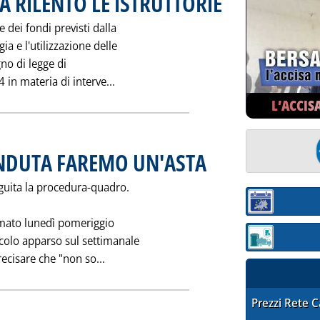
 A RILENTO LE ISTRUTTORIE
 dei fondi previsti dalla
ia e l'utilizzazione delle
gno di legge di
Leggi tutta la notizia: '"S.O.S." RISP
in materia di interve...
L’ACCIS
VENDUTA FAREMO UN'ASTA
. Pubblicata mercoledì 27 ottobre
eguita la procedura-quadro.
Sezione:
amato lunedì pomeriggio
ticolo apparso sul settimanale
Sezione: quotaz
Leggi tutta la notizia: 'ENI: SE LA IP S
recisare che "non so...
STAFFETTA PRE
Prezzi Rete 