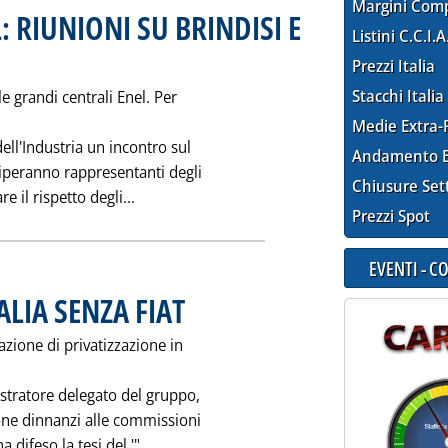
Margini Com
 RIUNIONI SU BRINDISI E
Listini C.C.I.A
ttobre 1993 alle 0.0.
Prezzi Italia
Stacchi Italia
 grandi centrali Enel. Per
Medie Extra-
ll'Industria un incontro sul
Andamento E
ciperanno rappresentanti degli
Chiusure Set
Leggi tutta la notizia: '"MAXICENTRALI" 
re il rispetto degli...
Prezzi Spot
EVENTI - 
ALIA SENZA FIAT
. Pubblicata sabato 23 ottobre 1993 alle 0.0.
zione di privatizzazione in
nistratore delegato del gruppo,
one dinnanzi alle commissioni
Leggi tutta la notizia: 'PRIVATIZZAZIONI 
difeso la tesi del '"...