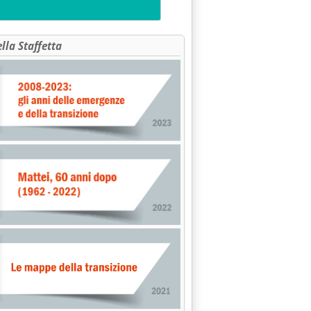
ella Staffetta
IVATIZZAZIONI'
ENERGIA'