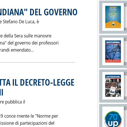
INDIANA" DEL GOVERNO
. Pubblicata venerdì 08 ottobre 1993 
ale Stefano De Luca, è
ere della Sera sulle manovre
ana" del governo dei professori
Leggi tutta la notizia: 'DE LUCA: LA "GUIDA
 grandi emendato...
TTA IL DECRETO-LEGGE
I
. Pubblicata martedì 05 ottobre 1993 alle 0.0.
re pubblica il
89 conce rnente le "Norme per
issione di partecipazioni del