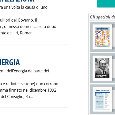
ra una volta la causa di uno
Gli speciali d
uilibri del Governo. Il
 si ‚ dimesso domenica sera dopo
Leggi tutta la notizia: 'SCONTRO SULLE PR
nte dell'Iri, Roman...
NERGIA
. Pubblicata martedì 12 ottobre 1993 alle 0.0.
emi dell'energia da parte dei
 e radiotelevisione) non corrono
gramma firmato nel dicembre 1992
Leggi tutta la notizia: 'I "MASS MEDIA" E L'
del Consiglio, Ra...