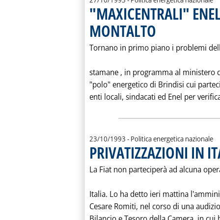
"MAXICENTRALI" ENEL:
MONTALTO
. Pubblicata mercoledì 27 o
Tornano in primo piano i problemi delle
stamane ‚ in programma al ministero de
"polo" energetico di Brindisi cui parte
enti locali, sindacati ed Enel per verifica
23/10/1993
- Politica energetica nazionale
PRIVATIZZAZIONI IN IT
La Fiat non parteciperà ad alcuna opera
Italia. Lo ha detto ieri mattina l'ammi
Cesare Romiti, nel corso di una audizi
Bilancio e Tesoro della Camera, in cui ha 