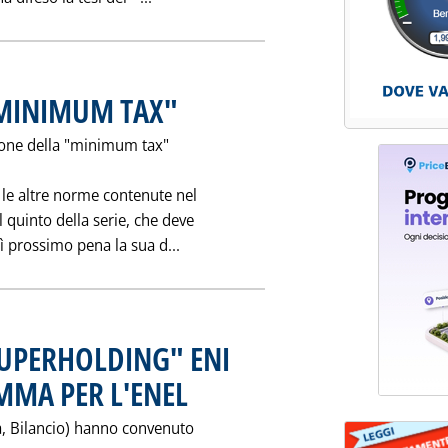
"MINIMUM TAX"
. Pubblicata sabato 23 ottobre 1993 alle 0.0.
tione della "minimum tax"
 le altre norme contenute nel
 quinto della serie, che deve
Leggi tutta la notizia: 'ARMONIZZA
ì prossimo pena la sua d...
UPERHOLDING" ENI
MA PER L'ENEL
. Pubblicata venerdì 22 ottobre 1993 alle 0.0.
ia, Bilancio) hanno convenuto