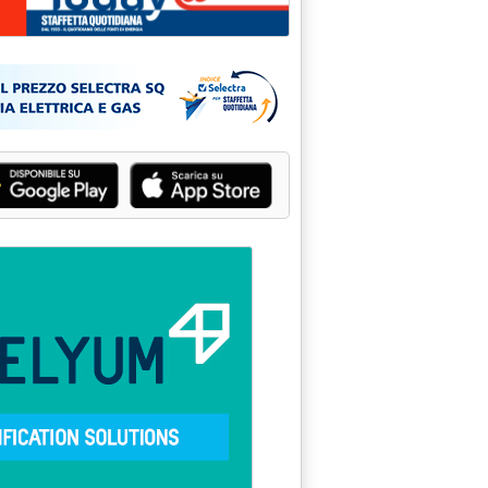
"SUPERHOLDING" ENI ACCORDO DI PROGRAMMA PER L'ENEL'
 PROFESSORE'