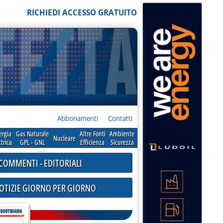
RICHIEDI ACCESSO GRATUITO
Abbonamenti
Contatti
ergia
Gas Naturale
Altre Fonti
Ambiente
Nucleare
ttrica
GPL - GNL
Efficienza
Sicurezza
COMMENTI - EDITORIALI
NOTIZIE GIORNO PER GIORNO