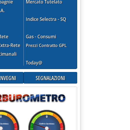
pagnie
Mercato Tutelato
.A.
Indice Selectra - SQ
Rete
Gas - Consumi
xtra-Rete
Prezzi Contratto GPL
timanali
ENEL: RIUNIONI SU BRINDISI E MONTALTO'
Today@
CONVEGNI
SEGNALAZIONI
IN ITALIA SENZA FIAT'