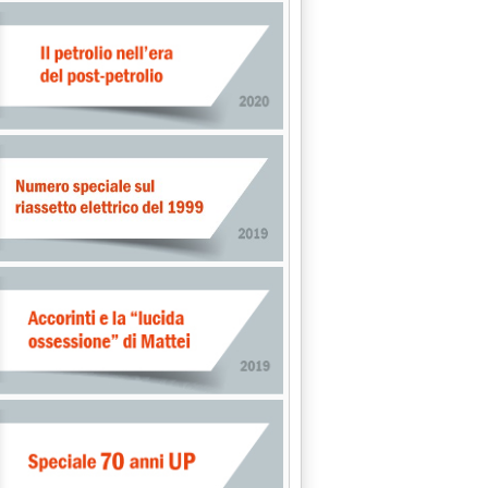
alle 0.0.
 INDIANA" DEL GOVERNO'