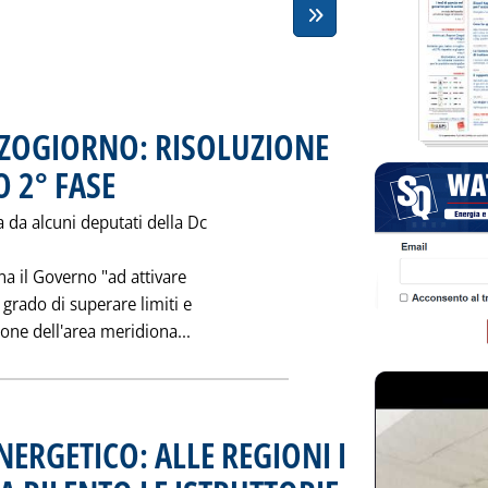
ZOGIORNO: RISOLUZIONE
 2° FASE
. Pubblicata giovedì 28 ottobre 1993 alle 0.0.
 da alcuni deputati della Dc
na il Governo "ad attivare
grado di superare limiti e
Leggi tutta la notizia: 'METANIZZA
ione dell'area meridiona...
NERGETICO: ALLE REGIONI I
. Pubblicata mercoledì 27 ott