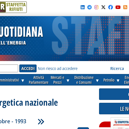
R
STAFFETTA
RIFIUTI
e'
Non riesco ad accedere
Ricerca
Attività
Mercati e
Distribuzione
En
amministrativi
▼
▼
▼
Petrolio
▼
Parlamentare
Prezzi
e Consumi
Ele
rgetica nazionale
LE 
obre - 1993