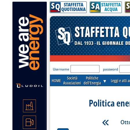
S
S
S
Q
A
STAFFETTA
STAFFETTA
QUOTIDIANA
ACQUA
'Modulo Login per acceder
Username
password
Società
Politiche
HOME
▼
Leggi e atti 
Associazioni
dell'Energia
Politica ene
Ott