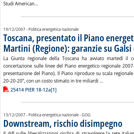
Leggi tutta la notizia: 'Petrolio e inflazione,
Studi American...
19/12/2007
- Politica energetica nazionale
Toscana, presentato il Piano energet
Martini (Regione): garanzie su Galsi 
La Giunta regionale della Toscana ha avviato martedì il c
concertazione sulle linee del Piano energetico regionale 2007
presentazione del Piano). Il Piano riproduce su scala regionale g
Leggi tutta la 
20-20-20”, con un costo stimato in tre miliardi ...
Lista allegati PDF alla notizia
25414 PIER 18-12a[1]
di:
13/12/2007
- Politica energetica nazionale -
GOG
Downstream, rischio disimpegno
. Pubbli
Il ddl sulle liberalizzazioni rischia di stravolgere la rete itali