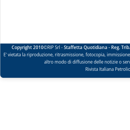
Copyright 2010
©RIP Srl -
Staffetta Quotidiana - Reg. Tri
E' vietata la riproduzione, ritrasmissione, fotocopia, immissione 
altro modo di diffusione delle notizie o ser
Rivista Italiana Petrol