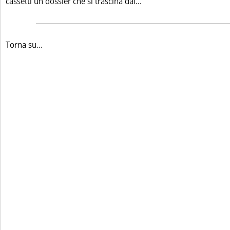
Leggi tutta la notizia: '
cassetti un dossier che si trascina dal...
Torna su...