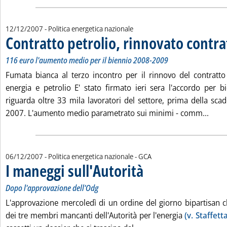
12/12/2007
- Politica energetica nazionale
Contratto petrolio, rinnovato contra
116 euro l'aumento medio per il biennio 2008-2009
Fumata bianca al terzo incontro per il rinnovo del contratto
energia e petrolio E' stato firmato ieri sera l'accordo per
riguarda oltre 33 mila lavoratori del settore, prima della sc
Leggi
2007. L'aumento medio parametrato sui minimi - comm...
di:
06/12/2007
- Politica energetica nazionale -
GCA
I maneggi sull'Autorità
. Sottotitolo: Dopo l'approvazione 
. Pubblicata giovedì 06 dicembre 2
Dopo l'approvazione dell'Odg
L'approvazione mercoledì di un ordine del giorno bipartisan c
dei tre membri mancanti dell'Autorità per l'energia
(v. Staffett