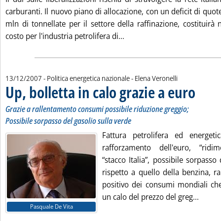
carburanti. Il nuovo piano di allocazione, con un deficit di quot
mln di tonnellate per il settore della raffinazione, costituir
Leggi tutta la notizia: 'Do
costo per l'industria petrolifera di...
di:
13/12/2007
- Politica energetica nazionale -
Elena Veronelli
Up, bolletta in calo grazie a euro
. Sottotito
. Pubblica
Possibile s
Grazie a rallentamento consumi possibile riduzione greggio;
Possibile sorpasso del gasolio sulla verde
Fattura petrolifera ed energeti
rafforzamento dell'euro, “ridi
“stacco Italia”, possibile sorpasso
rispetto a quello della benzina, r
positivo dei consumi mondiali ch
Leggi 
un calo del prezzo del greg...
Pasquale De Vita