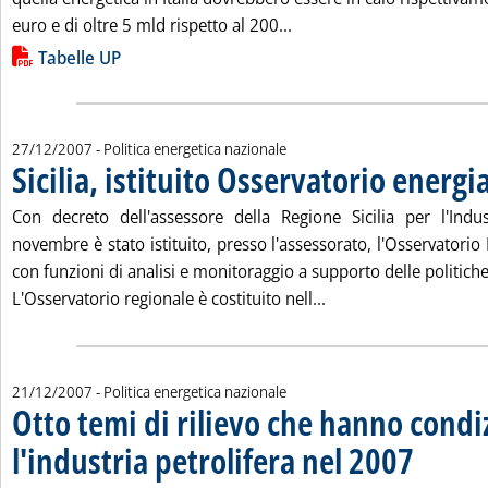
Leggi tutta la notizia: 'Il 
euro e di oltre 5 mld rispetto al 200...
Lista allegati PDF alla notizia
Tabelle UP
27/12/2007
- Politica energetica nazionale
Sicilia, istituito Osservatorio energi
Con decreto dell'assessore della Regione Sicilia per l'Ind
novembre è stato istituito, presso l'assessorato, l'Osservatorio 
con funzioni di analisi e monitoraggio a supporto delle politiche
Leggi tutta la notizia:
L'Osservatorio regionale è costituito nell...
21/12/2007
- Politica energetica nazionale
Otto temi di rilievo che hanno condi
l'industria petrolifera nel 2007
. Sottotitolo:
. Pubblicata v