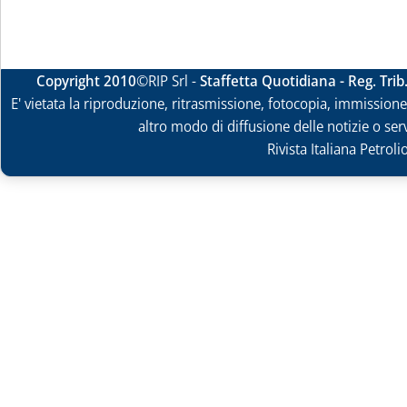
Copyright 2010
©RIP Srl -
Staffetta Quotidiana - Reg. Tri
E' vietata la riproduzione, ritrasmissione, fotocopia, immissione 
altro modo di diffusione delle notizie o ser
Rivista Italiana Petrol