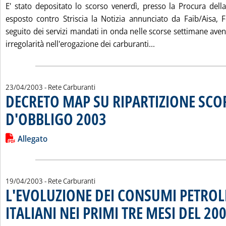
E' stato depositato lo scorso venerdì, presso la Procura del
esposto contro Striscia la Notizia annunciato da Faib/Aisa, F
seguito dei servizi mandati in onda nelle scorse settimane ave
Leggi tutta la not
irregolarità nell'erogazione dei carburanti...
23/04/2003
- Rete Carburanti
DECRETO MAP SU RIPARTIZIONE SCO
D'OBBLIGO 2003
. Pubblicata mercoledì 23 aprile 2003 alle 12.30.
Leggi tutta la notizia: 'DECRETO MAP SU RIPARTIZIONE SCO
Lista allegati PDF alla notizia
Allegato
19/04/2003
- Rete Carburanti
L'EVOLUZIONE DEI CONSUMI PETROL
ITALIANI NEI PRIMI TRE MESI DEL 20