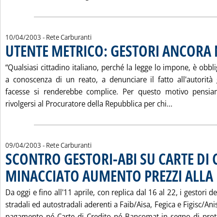
10/04/2003
- Rete Carburanti
UTENTE METRICO: GESTORI ANCORA 
“Qualsiasi cittadino italiano, perché la legge lo impone, è obbl
a conoscenza di un reato, a denunciare il fatto all'autorità 
facesse si renderebbe complice. Per questo motivo pensiam
Leggi tutta
rivolgersi al Procuratore della Repubblica per chi...
09/04/2003
- Rete Carburanti
SCONTRO GESTORI-ABI SU CARTE DI 
MINACCIATO AUMENTO PREZZI ALLA
Da oggi e fino all'11 aprile, con replica dal 16 al 22, i gestori d
stradali ed autostradali aderenti a Faib/Aisa, Fegica e Figisc/An
pagamento né Carte di Credito né Bancomat in segno di prot