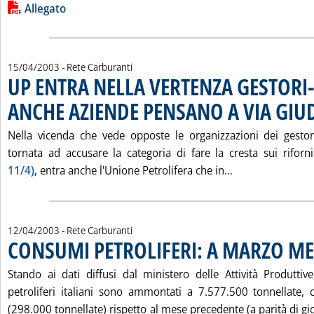
Leggi tutta la notizia: 'SEMPRE PIU' GASOLIO NEI CONSUMI 
Lista allegati PDF alla notizia
Allegato
15/04/2003
- Rete Carburanti
UP ENTRA NELLA VERTENZA GESTORI-
ANCHE AZIENDE PENSANO A VIA GIUD
Nella vicenda che vede opposte le organizzazioni dei gestori
tornata ad accusare la categoria di fare la cresta sui rifor
Leggi tutta la 
11/4)
, entra anche l'Unione Petrolifera che in...
12/04/2003
- Rete Carburanti
CONSUMI PETROLIFERI: A MARZO M
Stando ai dati diffusi dal ministero delle Attività Produtt
petroliferi italiani sono ammontati a 7.577.500 tonnellate,
(298.000 tonnellate) rispetto al mese precedente (a parità di gio