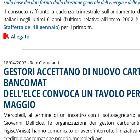
Sulla base dei dati forniti dalla direzione generale dell'Energia e delle
Il consueto raffronto a cadenza trimestrale sull'andamento d
italiani negli ultimi 6 anni (l'ultimo relativo all'intero 2002 è
Leggi tutta la noti
Staffetta del 18 gennaio)
per il primo tr...
Lista allegati PDF alla notizia
Allegato
18/04/2003
- Rete Carburanti
GESTORI ACCETTANO DI NUOVO CART
BANCOMAT
DELL'ELCE CONVOCA UN TAVOLO PER 
MAGGIO
. Pubblicata venerdì 18 aprile 2003 alle 15.36.
Mercoledì, al termine di un incontro con il sottosegretario al
Giovanni Dell'Elce, le organizzazioni dei gestori carburant
Figisc/Anisa) hanno comunicato di avere interrotto l'iniziativa 
Leggi tutta l
credito e bancomat che proprio mercoledì avr...