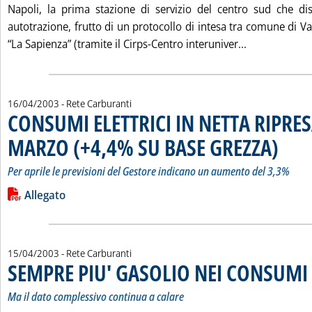
Napoli, la prima stazione di servizio del centro sud che di
autotrazione, frutto di un protocollo di intesa tra comune di 
Leggi tutta
“La Sapienza” (tramite il Cirps-Centro interuniver...
16/04/2003
- Rete Carburanti
CONSUMI ELETTRICI IN NETTA RIPRE
MARZO (+4,4% SU BASE GREZZA)
. Sottotit
. Pubblica
Per aprile le previsioni del Gestore indicano un aumento del 3,3%
Leggi tutta la notizia: 'CONSUMI ELETTRICI IN NETTA RIPR
Lista allegati PDF alla notizia
Allegato
15/04/2003
- Rete Carburanti
SEMPRE PIU' GASOLIO NEI CONSUMI 
Ma il dato complessivo continua a calare