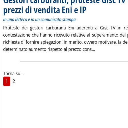
prezzi di vendita Eni e IP
. Sottotitolo: In una lettera e
. Pubblicata martedì 20 ottobr
In una lettera e in un comunicato stampa
Proteste dei gestori carburanti Eni aderenti a Gisc TV in rel
contestazione che hanno ricevuto relative al superamento del
richiesta di fornire spiegazioni in merito, ovvero motivare, la d
Leggi tutta la no
determinato aumento rispetto al prezzo cons...
Torna su...
1
2