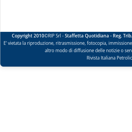
Copyright 2010
©RIP Srl -
Staffetta Quotidiana - Reg. Tri
E' vietata la riproduzione, ritrasmissione, fotocopia, immissione 
altro modo di diffusione delle notizie o ser
Rivista Italiana Petrol