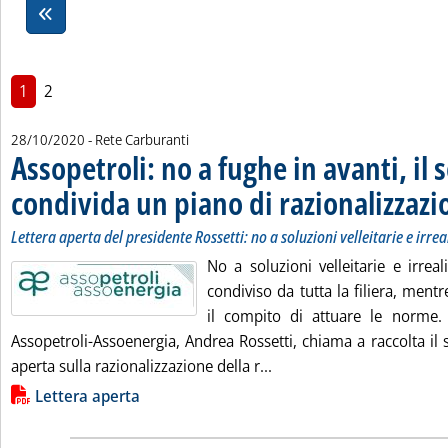
1
2
28/10/2020
- Rete Carburanti
Assopetroli: no a fughe in avanti, il 
condivida un piano di razionalizzazi
Lettera aperta del presidente Rossetti: no a soluzioni velleitarie e irrea
No a soluzioni velleitarie e irreal
condiviso da tutta la filiera, mentre
il compito di attuare le norme. 
Assopetroli-Assoenergia, Andrea Rossetti, chiama a raccolta il 
Leggi tutta la notizia: '
aperta sulla razionalizzazione della r...
Lista allegati PDF alla notizia
Lettera aperta