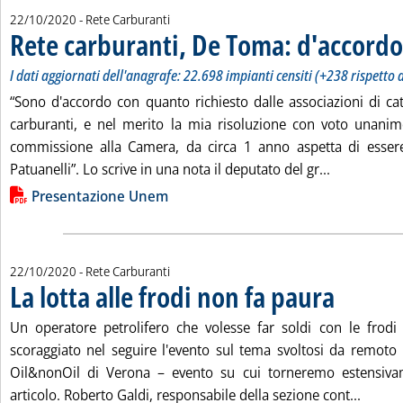
22/10/2020
- Rete Carburanti
Rete carburanti, De Toma: d'accordo 
I dati aggiornati dell'anagrafe: 22.698 impianti censiti (+238 rispetto 
“Sono d'accordo con quanto richiesto dalle associazioni di cat
carburanti, e nel merito la mia risoluzione con voto unanim
commissione alla Camera, da circa 1 anno aspetta di essere
Leggi tutta
Patuanelli”. Lo scrive in una nota il deputato del gr...
Lista allegati PDF alla notizia
Presentazione Unem
22/10/2020
- Rete Carburanti
La lotta alle frodi non fa paura
. Pubblicata gio
Un operatore petrolifero che volesse far soldi con le frodi
scoraggiato nel seguire l'evento sul tema svoltosi da remoto n
Oil&nonOil di Verona – evento su cui torneremo estensivam
Leggi t
articolo. Roberto Galdi, responsabile della sezione cont...