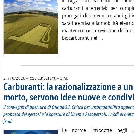
Il Dlgs Dafi ha dato un boost
carburanti alternativi; per compl
prorogati di almeno tre anni gli i
sarà incentivata la mobilità elettri
mantenere nella revisione della di
Leggi tutta la 
biocarburanti nell'...
di:
21/10/2020
- Rete Carburanti -
G.M.
Carburanti: la razionalizzazione a u
morto, servono idee nuove e condiv
Il convegno di apertura di OilnonOil. Chiusi per incompatibilità appen
proposta dei gestori e le aperture di Unem e Assopetroli. I nodi di metan
frodi
Le norme introdotte negli 