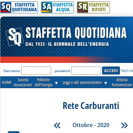
S
S
S
Q
A
R
STAFFETTA
STAFFETTA
STAFFETTA
QUOTIDIANA
ACQUA
RIFIUTI
'Modulo Login per accedere'
Non ri
Username
password
Società
Politiche
Attività
HOME
▼
Leggi e atti amministrativi
▼
Associazioni
dell'Energia
Parlamentare
Rete Carburanti
Ottobre - 2020