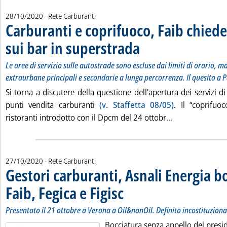
28/10/2020
- Rete Carburanti
Carburanti e coprifuoco, Faib chied
sui bar in superstrada
. Sottotitolo: Le aree di servizio su
. Pubblicata mercoledì 28 ottobre 20
Le aree di servizio sulle autostrade sono escluse dai limiti di orario, m
extraurbane principali e secondarie a lunga percorrenza. Il quesito a P
Si torna a discutere della questione dell'apertura dei servizi di
punti vendita carburanti
(v. Staffetta 08/05)
. Il “coprifuo
Leggi tutta la 
ristoranti introdotto con il Dpcm del 24 ottobr...
27/10/2020
- Rete Carburanti
Gestori carburanti, Asnali Energia b
Faib, Fegica e Figisc
. Sottotitolo: Presentato il 21 ottobre a Ve
. Pubblicata martedì 27 ottobre 2020 alle 
Presentato il 21 ottobre a Verona a Oil&nonOil. Definito incostituziona
Bocciatura senza appello del presid