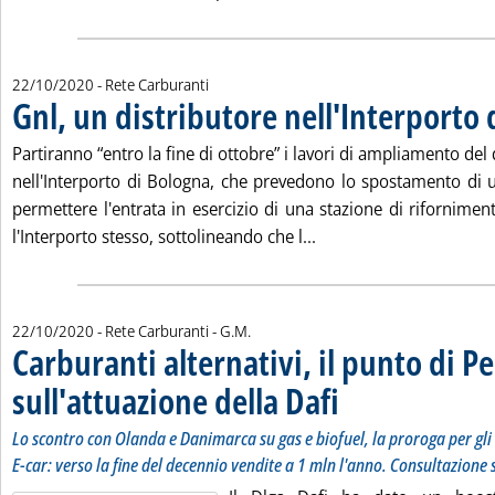
22/10/2020
- Rete Carburanti
Gnl, un distributore nell'Interporto
Partiranno “entro la fine di ottobre” i lavori di ampliamento del
nell'Interporto di Bologna, che prevedono lo spostamento di u
permettere l'entrata in esercizio di una stazione di rifornime
Leggi tutta la notizia: 
l'Interporto stesso, sottolineando che l...
di:
22/10/2020
- Rete Carburanti -
G.M.
Carburanti alternativi, il punto di Pe
sull'attuazione della Dafi
. Sottotitolo: Lo scontro con 
. Pubblicata giovedì 22 ottobr
Lo scontro con Olanda e Danimarca su gas e biofuel, la proroga per gli
E-car: verso la fine del decennio vendite a 1 mln l'anno. Consultazione