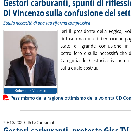
Gestori carburanti, spunti di rifless
Di Vincenzo sulla confusione del set
E sulla necessità di una sua riforma complessiva
Ieri il presidente della Fegica, R
diffuso una nota di ben cinque pagi
stato di grande confusione in 
petrolifero e sulla necessità che 
Categoria dei Gestori arrivi una 
Leggi tutta la 
sulla quale costrui...
Lista allegati PDF alla notizia
Roberto Di Vincenzo
Pessimismo della ragione ottimismo della volonta CD Con
20/10/2020
- Rete Carburanti
Gestori carburanti, proteste Gisc TV 