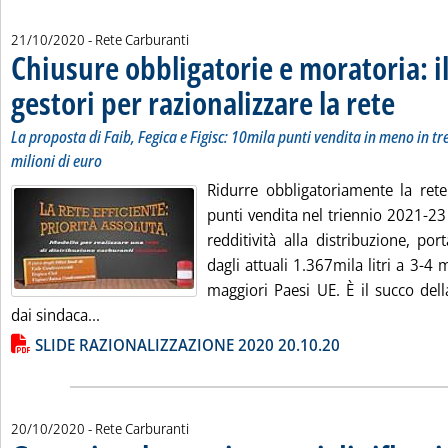
21/10/2020
- Rete Carburanti
Chiusure obbligatorie e moratoria: i
gestori per razionalizzare la rete
. Sottotito
. Pubblicat
La proposta di Faib, Fegica e Figisc: 10mila punti vendita in meno in tr
milioni di euro
Ridurre obbligatoriamente la rete
punti vendita nel triennio 2021-23 
redditività alla distribuzione, po
dagli attuali 1.367mila litri a 3-4 m
maggiori Paesi UE. È il succo del
Leggi tutta la notizia: 'Chiusure obbligatorie e mo
dai sindaca...
Lista allegati PDF alla notizia
SLIDE RAZIONALIZZAZIONE 2020 20.10.20
20/10/2020
- Rete Carburanti