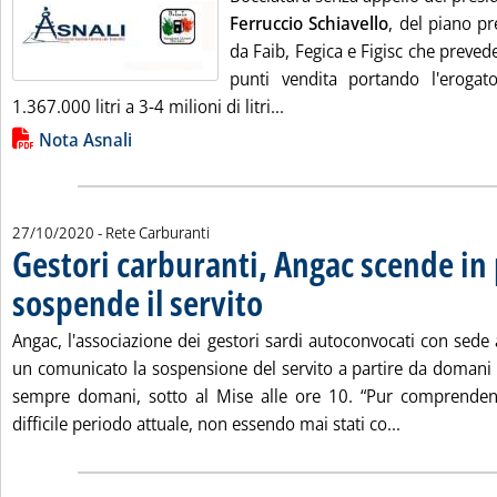
Ferruccio Schiavello
, del piano p
da Faib, Fegica e Figisc che preved
punti vendita portando l'erogat
Leggi tutta la notizia: 'Ges
1.367.000 litri a 3-4 milioni di litri...
Lista allegati PDF alla notizia
Nota Asnali
27/10/2020
- Rete Carburanti
Gestori carburanti, Angac scende in 
sospende il servito
. Pubblicata martedì 27 ottobre 2020 alle 12
Angac, l'associazione dei gestori sardi autoconvocati con sede 
un comunicato la sospensione del servito a partire da domani
sempre domani, sotto al Mise alle ore 10. “Pur comprenden
Leggi tutta 
difficile periodo attuale, non essendo mai stati co...