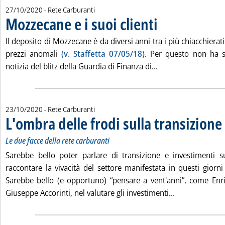
27/10/2020
- Rete Carburanti
Mozzecane e i suoi clienti
. Pubblicata martedì 27 otto
Il deposito di Mozzecane è da diversi anni tra i più chiacchierat
prezzi anomali
(v. Staffetta 07/05/18)
. Per questo non ha s
Leggi tutta la notiz
notizia del blitz della Guardia di Finanza di...
23/10/2020
- Rete Carburanti
L'ombra delle frodi sulla transizione
.
.
Le due facce della rete carburanti
Sarebbe bello poter parlare di transizione e investimenti s
raccontare la vivacità del settore manifestata in questi giorni
Sarebbe bello (e opportuno) “pensare a vent'anni”, come Enr
Leggi tutta la 
Giuseppe Accorinti, nel valutare gli investimenti...