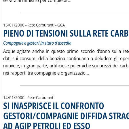
Leggi tutta la notizia: 'R
servirà al ministro per completar...
di:
15/01/2000
- Rete Carburanti -
GCA
PIENO DI TENSIONI SULLA RETE CAR
Compagnie e gestori in stato d'assedio
Acque agitate anche in questo primo scorcio d'anno sulla ret
dati sui consumi della benzina continuano a deludere gli oper
nuove e, in gran parte, artificiose polemiche sui prezzi dei carbur
Leggi tutta la not
nei rapporti tra compagnie e organizzazio...
14/01/2000
- Rete Carburanti
SI INASPRISCE IL CONFRONTO
GESTORI/COMPAGNIE DIFFIDA STRAG
AD AGIP PETROLI ED ESSO
. Pubblicata venerdì 14 gen