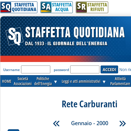
S
S
S
Q
A
R
STAFFETTA
STAFFETTA
STAFFETTA
QUOTIDIANA
ACQUA
RIFIUTI
'Modulo Login per accedere'
Non ri
Username
password
Società
Politiche
Attività
HOME
▼
Leggi e atti amministrativi
▼
Associazioni
dell'Energia
Parlamentare
Rete Carburanti
Gennaio - 2000