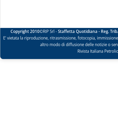
Copyright 2010
©RIP Srl -
Staffetta Quotidiana - Reg. Tri
E' vietata la riproduzione, ritrasmissione, fotocopia, immissione 
altro modo di diffusione delle notizie o ser
Rivista Italiana Petrol