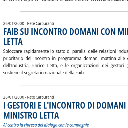
26/01/2000
- Rete Carburanti
FAIB SU INCONTRO DOMANI CON MI
LETTA
. Pubblicata mercoledì 26 gennaio 2000 alle 12.3.
Sbloccare rapidamente lo stato di paralisi delle relazioni indust
prioritario dell'incontro in programma domani mattina alle 
dell'Industria, Enrico Letta, e le organizzazioni dei gestori 
Leggi tutta la not
sostiene il segretario nazionale della Faib...
26/01/2000
- Rete Carburanti
I GESTORI E L'INCONTRO DI DOMANI 
MINISTRO LETTA
. Sottotitolo: Al centro la ripresa del dialogo con 
. Pubblicata mercoledì 26 gennaio 2000 alle 11.27
Al centro la ripresa del dialogo con le compagnie