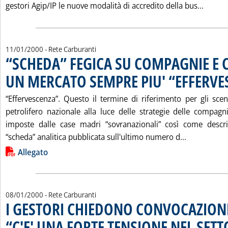
Leggi 
gestori Agip/IP le nuove modalità di accredito della bus...
11/01/2000
- Rete Carburanti
“SCHEDA” FEGICA SU COMPAGNIE E 
UN MERCATO SEMPRE PIU' “EFFERVE
“Effervescenza”. Questo il termine di riferimento per gli scen
petrolifero nazionale alla luce delle strategie delle compagni
imposte dalle case madri “sovranazionali” così come descri
Leggi tutt
“scheda” analitica pubblicata sull'ultimo numero d...
Lista allegati PDF alla notizia
Allegato
08/01/2000
- Rete Carburanti
I GESTORI CHIEDONO CONVOCAZIONE
“C'E' UNA FORTE TENSIONE NEL SETT