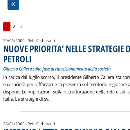
1
2
3
29/01/2000
- Rete Carburanti
NUOVE PRIORITA' NELLE STRATEGIE 
PETROLI
. Sottotitolo: Gilberto Callera sulla fase di riposizionamento della socie
. Pubblicata sabato 29 gennaio 2000 alle 11.48.
Gilberto Callera sulla fase di riposizionamento della società
In carica dal luglio scorso, il presidente Gilberto Callera sta co
sua società per rafforzarne la presenza sul territorio e giocare a
dispone. Le implicazioni sulla ristrutturazione della rete e sull'
Leggi tutta la notizia: 'NUOVE PRIOR
Italia. Le strategie di sv...
28/01/2000
- Rete Carburanti