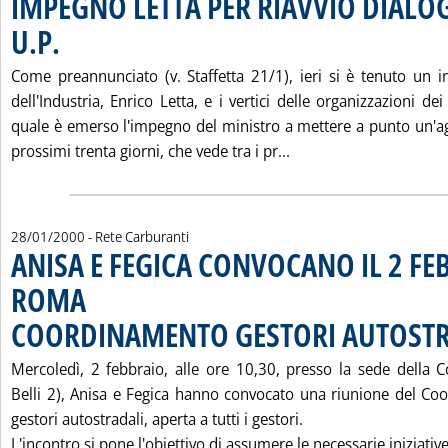
IMPEGNO LETTA PER RIAVVIO DIALO
U.P.
. Pubblicata venerdì 28 gennaio 2000 alle 16.18.
Come preannunciato (v. Staffetta 21/1), ieri si è tenuto un in
dell'Industria, Enrico Letta, e i vertici delle organizzazioni de
quale è emerso l'impegno del ministro a mettere a punto un'ag
Leggi tutta la notiz
prossimi trenta giorni, che vede tra i pr...
28/01/2000
- Rete Carburanti
ANISA E FEGICA CONVOCANO IL 2 FE
ROMA
COORDINAMENTO GESTORI AUTOSTR
Mercoledì, 2 febbraio, alle ore 10,30, presso la sede della
Belli 2), Anisa e Fegica hanno convocato una riunione del C
gestori autostradali, aperta a tutti i gestori.
L'incontro si pone l'obiettivo di assumere le necessarie iniziative