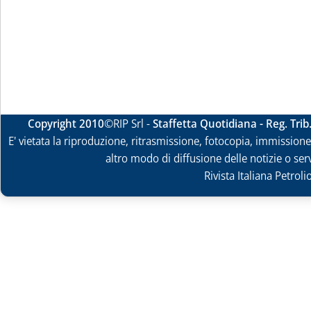
Copyright 2010
©RIP Srl -
Staffetta Quotidiana - Reg. Tri
E' vietata la riproduzione, ritrasmissione, fotocopia, immissione 
altro modo di diffusione delle notizie o ser
Rivista Italiana Petrol