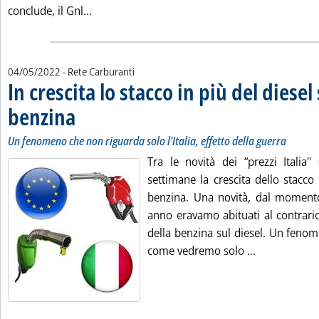
Leggi tutta la notizia: 'Gnl, nuovo distributor
conclude, il Gnl...
04/05/2022
- Rete Carburanti
In crescita lo stacco in più del diesel 
benzina
. Sottotitolo: Un fenomeno che non riguarda solo l'Italia, effetto della g
. Pubblicata mercoledì 04 maggio 2022 alle 12.28.
Un fenomeno che non riguarda solo l'Italia, effetto della guerra
Tra le novità dei “prezzi Italia"
settimane la crescita dello stacco 
benzina. Una novità, dal momento
anno eravamo abituati al contrario
della benzina sul diesel. Un feno
Leggi tutta l
come vedremo solo ...