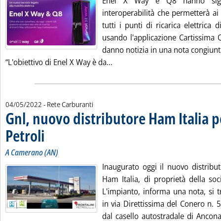
Enel X Way e Q8 hanno sigl
interoperabilità che permetterà ai
tutti i punti di ricarica elettrica 
usando l'applicazione Cartissima 
danno notizia in una nota congiunta
Leggi tutta la notizia: 'Colonni
“L'obiettivo di Enel X Way è da...
04/05/2022
- Rete Carburanti
Gnl, nuovo distributore Ham Italia p
Petroli
. Sottotitolo: A Camerano (AN)
. Pubblicata mercoledì 04 maggio 2022 alle 13.27.
A Camerano (AN)
Inaugurato oggi il nuovo distribut
Ham Italia, di proprietà della soci
L'impianto, informa una nota, si 
in via Direttissima del Conero n. 
dal casello autostradale di Ancon