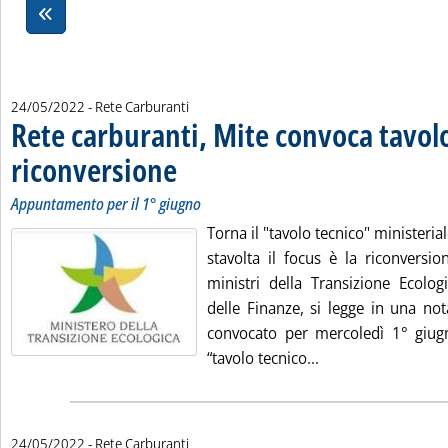
24/05/2022
- Rete Carburanti
Rete carburanti, Mite convoca tavolo
riconversione
. Sottotitolo: Appuntamento per il 1° giugno
. Pubblicata martedì 24 maggio 2022 alle 16.6.
Appuntamento per il 1° giugno
Torna il "tavolo tecnico" ministerial
stavolta il focus è la riconversio
ministri della Transizione Ecolog
delle Finanze, si legge in una not
convocato per mercoledì 1° giug
Leggi tutta la not
“tavolo tecnico...
24/05/2022
- Rete Carburanti