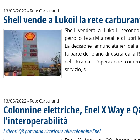
13/05/2022
- Rete Carburanti
Shell vende a Lukoil la rete carburan
Shell venderà a Lukoil, secondo
petrolio, le attività retail e di lubrif
La decisione, annunciata ieri dall
fa parte del piano di uscita dalla 
dell'Ucraina. L'operazione comp
Leggi tutta la notizia:
servizio, s...
13/05/2022
- Rete Carburanti
Colonnine elettriche, Enel X Way e Q
l'interoperabilità
. Sottotitolo: I clienti Q8 potranno ricaricare all
. Pubblicata venerdì 13 maggio 2022 alle 9.40.
I clienti Q8 potranno ricaricare alle colonnine Enel