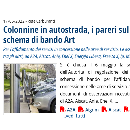
17/05/2022
- Rete Carburanti
Colonnine in autostrada, i pareri su
schema di bando Art
. Sottotitolo: Per l'affidamento dei servi
. Pubblicata martedì 17 maggio 2022 all
Per l'affidamento dei servizi in concessione nelle aree di servizio. Le o
tra gli altri, da A2A, Aiscat, Anie, Enel X, Energia Libera, Free to X, Ip,
Si è chiusa il 6 maggio la se
dell'Autorità di regolazione de
schema di bando per l'affidam
concessione nelle aree di servizio 
documenti di osservazioni ricevuti d
Leggi
di A2A, Aiscat, Anie, Enel X, ...
Lista allegati PDF alla notizia
A2A
Aigrim
Aiscat
...
vedi tutti