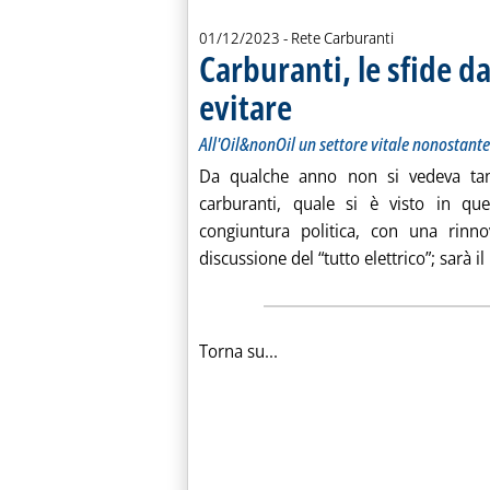
01/12/2023
- Rete Carburanti
Carburanti, le sfide da
evitare
. Sottotitolo: All'Oil&nonOil un settore
. Pubblicata venerdì 01 dicembre 2023
All'Oil&nonOil un settore vitale nonostante
Da qualche anno non si vedeva tanto
carburanti, quale si è visto in que
congiuntura politica, con una rinno
discussione del “tutto elettrico”; sarà il 
Torna su...