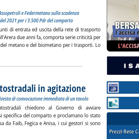
ssopetroli e Federmetano sulla scadenza
 del 2021 per i 3.500 Pdr del comparto
punti di entrata ed uscita della rete di trasporto
l'Arera due anni fa, comporta serie criticità per
L’ACCIS
e del metano e del biometano per i trasporti. Lo
utta la notizia: 'Gas auto, "delibera metering inattuabile, sosp
tostradali in agitazione
. Sottotitolo: Programma di proteste
. Pubblicata lunedì 18 dicembre 202
Sezione:
hiesta di convocazione immediata di un tavolo
Sezione: quotaz
utostradali chiedono al Governo di avviare
si specifica del comparto e proclamano lo stato
sa da Faib, Fegica e Anisa, i cui gestori si sono
STAFFETTA PRE
Prezzi Rete 
a: 'Carburanti, gestori autostradali in agitazione'