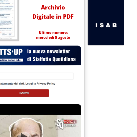
Archivio
Digitale in PDF
Ultimo numero:
mercoledì 5 agosto
r impianto di rifornimento '
 imminente per gli obblighi dettati delibera del 2021 per i 3.500 Pdr del comparto