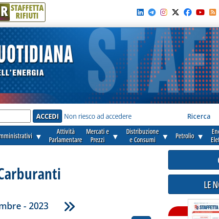
R
STAFFETTA
RIFIUTI
e'
Non riesco ad accedere
Ricerca
Attività
Mercati e
Distribuzione
En
amministrativi
▼
▼
▼
Petrolio
▼
Parlamentare
Prezzi
e Consumi
Ele
Carburanti
LE 
mbre - 2023