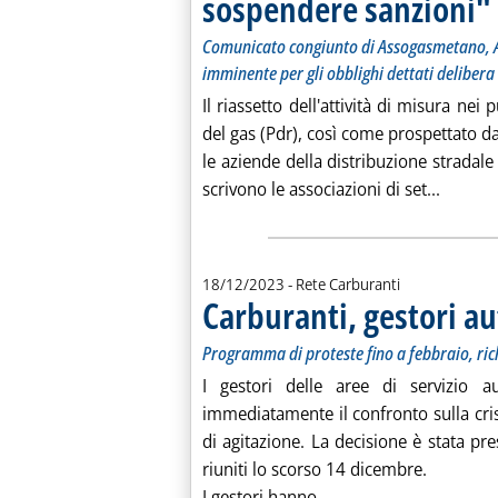
sospendere sanzioni"
Comunicato congiunto di Assogasmetano, A
imminente per gli obblighi dettati delibera
Il riassetto dell'attività di misura nei 
del gas (Pdr), così come prospettato dal
le aziende della distribuzione stradal
Leggi t
scrivono le associazioni di set...
18/12/2023
- Rete Carburanti
Carburanti, gestori au
Programma di proteste fino a febbraio, ric
I gestori delle aree di servizio a
immediatamente il confronto sulla cri
di agitazione. La decisione è stata pre
riuniti lo scorso 14 dicembre.
Leggi tutta la notizi
I gestori hanno ...