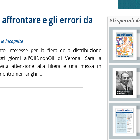
 affrontare e gli errori da
Gli speciali d
 vitale nonostante le incognite
 alle 13.58.
 le incognite
 interesse per la fiera della distribuzione
sti giorni all'Oil&nonOil di Verona. Sarà la
vata attenzione alla filiera e una messa in
Leggi tutta la notizia: 'Carburanti, le sfide d
rientro nei ranghi ...