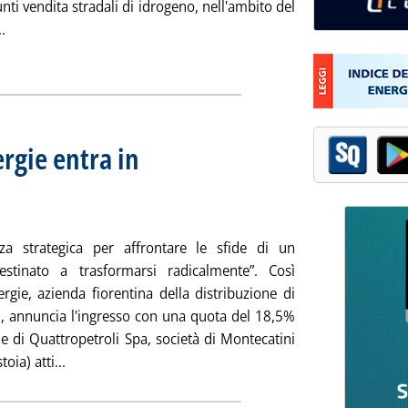
unti vendita stradali di idrogeno, nell'ambito del
Leggi tutta la notizia: 'Idrogeno, assegnati i contributi per i p
.
ia
rgie entra in
una quota del 18,5%
ì 04 dicembre 2023 alle 12.8.
nza strategica per affrontare le sfide di un
estinato a trasformarsi radicalmente”. Così
rgie, azienda fiorentina della distribuzione di
i, annuncia l'ingresso con una quota del 18,5%
le di Quattropetroli Spa, società di Montecatini
Leggi tutta la notizia: 'Carburanti, Aquila Energie en
oia) atti...