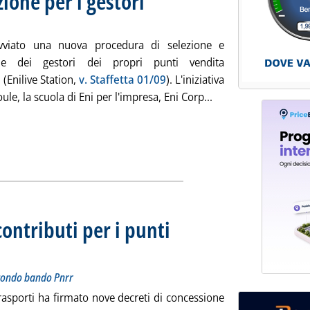
zione per i gestori
vviato una nuova procedura di selezione e
ne dei gestori dei propri punti vendita
 (Enilive Station,
v. Staffetta 01/09
). L'iniziativa
Leggi tutta la notizi
oule, la scuola di Eni per l'impresa, Eni Corp...
contributi per i punti
ecreti Mit per i progetti selezionati nel secondo bando Pnrr
ovedì 07 dicembre 2023 alle 11.26.
secondo bando Pnrr
 trasporti ha firmato nove decreti di concessione