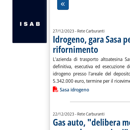
27/12/2023
- Rete Carburanti
Idrogeno, gara Sasa p
rifornimento
. Pubblicata mercoledì
L'azienda di trasporto altoatesina S
definitiva, esecutiva ed esecuzione 
idrogeno presso l'areale del deposit
5.342.000 euro, termine per il ricevimen
Lista allegati PDF alla notiz
Sasa idrogeno
22/12/2023
- Rete Carburanti
Gas auto, "delibera m
.
.