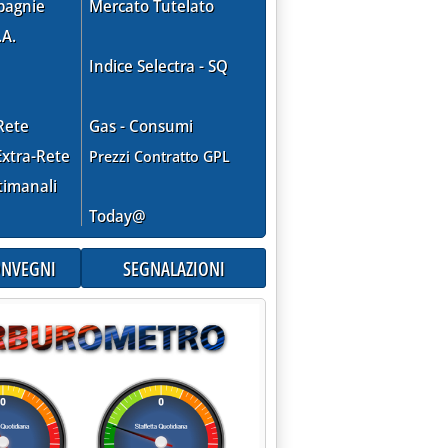
pagnie
Mercato Tutelato
.A.
Indice Selectra - SQ
Rete
Gas - Consumi
xtra-Rete
Prezzi Contratto GPL
timanali
Today@
CONVEGNI
SEGNALAZIONI
fa il pieno sui punti vendita Edison '
tation