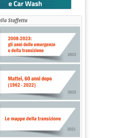
ella Staffetta
a affrontare e gli errori da evitare'