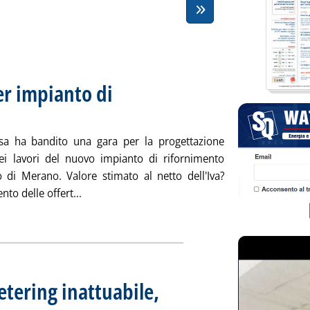
er impianto di
 27 dicembre 2023 alle 16.37.
asa ha bandito una gara per la progettazione
dei lavori del nuovo impianto di rifornimento
o di Merano. Valore stimato al netto dell'Iva?
Leggi tutta la notizia: 'Idrogeno, gara Sasa pe
to delle offert...
ia
etering inattuabile,
 Sottotitolo: Comunicato congiunto di Assogasmetano, Assopetroli e Federmetano sulla scadenza
 Pubblicata venerdì 22 dicembre 2023 alle 9.5.