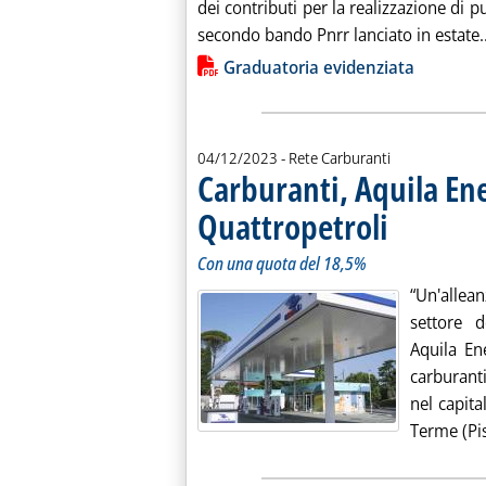
dei contributi per la realizzazione di p
secondo bando Pnrr lanciato in estate..
Lista allegati PDF alla notiz
Graduatoria evidenziata
04/12/2023
- Rete Carburanti
Carburanti, Aquila Ene
Quattropetroli
. Sottotitolo: Con 
. Pubblicata luned
Con una quota del 18,5%
“Un'allea
settore d
Aquila Ene
carburant
nel capita
Terme (Pist