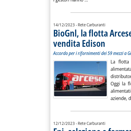
14/12/2023
- Rete Carburanti
BioGnl, la flotta Arces
vendita Edison
. Sottotitolo: Acco
. Pubblicata giove
Accordo per i rifornimenti dei 59 mezzi a G
La flott
alimentat
distribut
Oggi la f
alimentati
aziende, d'
12/12/2023
- Rete Carburanti