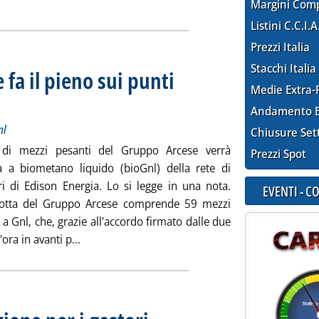
Margini Com
Listini C.C.I.A
Prezzi Italia
Stacchi Italia
e fa il pieno sui punti
Medie Extra-
rdo per i rifornimenti dei 59 mezzi a Gnl
dì 14 dicembre 2023 alle 9.43.
Andamento E
nl
Chiusure Set
a di mezzi pesanti del Gruppo Arcese verrà
Prezzi Spot
a a biometano liquido (bioGnl) della rete di
ori di Edison Energia. Lo si legge in una nota.
EVENTI - 
lotta del Gruppo Arcese comprende 59 mezzi
 a Gnl, che, grazie all'accordo firmato dalle due
Leggi tutta la notizia: 'BioGnl, la flotta Arcese 
ora in avanti p...
. Sottotitolo: Una nuova procedura per le Enilive S
. Pubblicata martedì 12 dicembre 2023 alle 10.17.