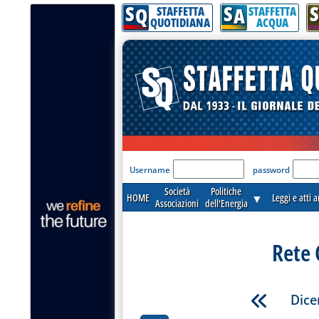
S
S
S
Q
A
STAFFETTA
STAFFETTA
QUOTIDIANA
ACQUA
'Modulo Login per acceder
Username
password
Società
Politiche
HOME
▼
Leggi e atti 
Associazioni
dell'Energia
Rete 
Dice