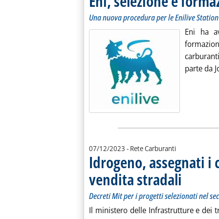
Eni, selezione e forma
Una nuova procedura per le Enilive Station
Eni ha a
formazio
carburanti
parte da J
07/12/2023
- Rete Carburanti
Idrogeno, assegnati i 
vendita stradali
. Sottotitolo: D
. Pubblicata gi
Decreti Mit per i progetti selezionati nel 
Il ministero delle Infrastrutture e dei