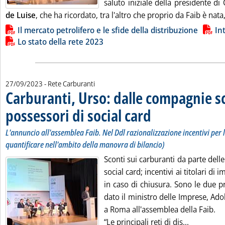
saluto iniziale della presidente di
de Luise
, che ha ricordato, tra l'altro che proprio da Faib è nata,
Lista allegati PDF alla notizia
Il mercato petrolifero e le sfide della distribuzione
In
Lo stato della rete 2023
27/09/2023
- Rete Carburanti
Carburanti, Urso: dalle compagnie s
possessori di social card
. Sottotitolo: L'annuncio all'a
. Pubblicata mercoledì 27 sett
L'annuncio all'assemblea Faib. Nel Ddl razionalizzazione incentivi per l
quantificare nell'ambito della manovra di bilancio)
Sconti sui carburanti da parte dell
social card; incentivi ai titolari di 
in caso di chiusura. Sono le due pr
dato il ministro delle Imprese, Ad
a Roma all'assemblea della Faib.
Leggi tutt
“Le principali reti di dis...