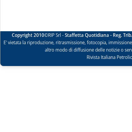
Copyright 2010
©RIP Srl -
Staffetta Quotidiana - Reg. Tri
E' vietata la riproduzione, ritrasmissione, fotocopia, immissione 
altro modo di diffusione delle notizie o ser
Rivista Italiana Petrol