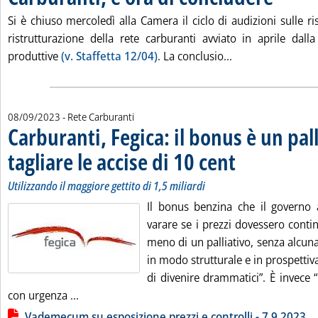
Si è chiuso mercoledì alla Camera il ciclo di audizioni sulle ri
ristrutturazione della rete carburanti avviato in aprile dall
Leggi tutta la no
produttive
(v. Staffetta 12/04)
. La conclusio...
08/09/2023
- Rete Carburanti
Carburanti, Fegica: il bonus è un pall
tagliare le accise di 10 cent
. Sottotitolo: Utilizzando
. Pubblicata venerdì 08 
Utilizzando il maggiore gettito di 1,5 miliardi
Il bonus benzina che il governo 
varare se i prezzi dovessero conti
meno di un palliativo, senza alcuna 
in modo strutturale e in prospettiv
di divenire drammatici”. È invece 
Leggi tutta la notizia: 'Carburanti, Fegica: il bo
con urgenza ...
Lista allegati PDF alla notizia
Vademecum su esposizione prezzi e controlli - 7.9.2023