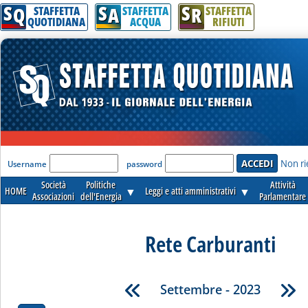
S
S
S
Q
A
R
STAFFETTA
STAFFETTA
STAFFETTA
QUOTIDIANA
ACQUA
RIFIUTI
'Modulo Login per accedere'
Non ri
Username
password
Società
Politiche
Attività
HOME
▼
Leggi e atti amministrativi
▼
Associazioni
dell'Energia
Parlamentare
Rete Carburanti
Settembre - 2023