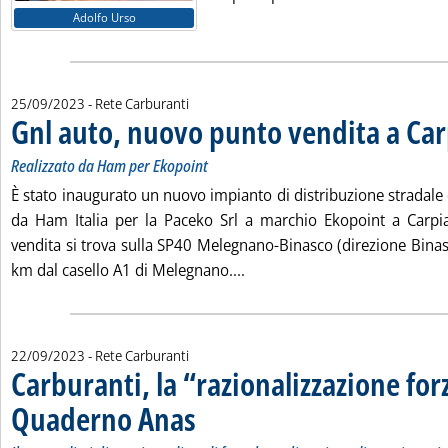
Adolfo Urso
25/09/2023
- Rete Carburanti
Gnl auto, nuovo punto vendita a Ca
Realizzato da Ham per Ekopoint
È stato inaugurato un nuovo impianto di distribuzione stradale 
da Ham Italia per la Paceko Srl a marchio Ekopoint a Carpia
vendita si trova sulla SP40 Melegnano-Binasco (direzione Bina
Leggi tutta la notizia: 'Gnl
km dal casello A1 di Melegnano....
22/09/2023
- Rete Carburanti
Carburanti, la “razionalizzazione for
Quaderno Anas
. Sottotitolo: Il nuovo disciplinare impedisce di fatto
. Pubblicata venerdì 22 settembre 2023 alle 10.7.