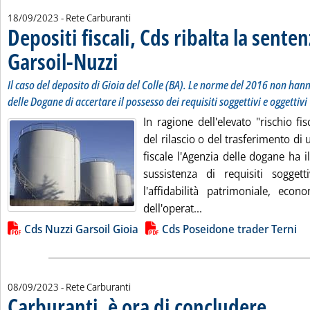
18/09/2023
- Rete Carburanti
Depositi fiscali, Cds ribalta la senten
Garsoil-Nuzzi
. Sottotitolo: Il caso del deposito di Gioia del Colle (BA).
. Pubblicata lunedì 18 settembre 2023 alle 18.40.
Il caso del deposito di Gioia del Colle (BA). Le norme del 2016 non hann
delle Dogane di accertare il possesso dei requisiti soggettivi e oggettivi
In ragione dell'elevato "rischio fis
del rilascio o del trasferimento di 
fiscale l'Agenzia delle dogane ha il
sussistenza di requisiti sogget
l'affidabilità patrimoniale, econ
Leggi tutta la notizia:
dell'operat...
Lista allegati PDF alla notizia
Cds Nuzzi Garsoil Gioia
Cds Poseidone trader Terni
08/09/2023
- Rete Carburanti
Carburanti, è ora di concludere
. Pubblicata 