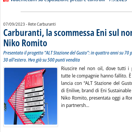
07/09/2023
- Rete Carburanti
Carburanti, la scommessa Eni sul non
Niko Romito
. Sottotitolo: Presentato il progetto “ALT Stazione del Gusto”:
. Pubblicata giovedì 07 settembre 2023 alle 14.56.
Presentato il progetto “ALT Stazione del Gusto”: in quattro anni su 70 pu
30 all'estero. Hvo già su 500 punti vendita
Riuscire nel non oil, dove tutti i 
tutte le compagnie hanno fallito. 
lancia con “ALT Stazione del Gust
di Enilive, brand di Eni Sustainabl
Niko Romito, presentata oggi a Rom
Leggi tutta la notiz
in partnersh...