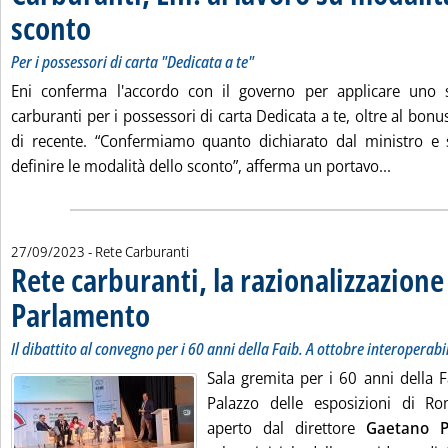
sconto
. Sottotitolo: Per i possessori di carta "Dedicata a te"
. Pubblicata mercoledì 27 settembre 2023 alle 19.13.
Per i possessori di carta "Dedicata a te"
Eni conferma l'accordo con il governo per applicare uno s
carburanti per i possessori di carta Dedicata a te, oltre al bonu
di recente. “Confermiamo quanto dichiarato dal ministro e
Leggi tu
definire le modalità dello sconto”, afferma un portavo...
27/09/2023
- Rete Carburanti
Rete carburanti, la razionalizzazione
Parlamento
. Sottotitolo: Il dibattito al convegno per i 60 anni della Faib. 
. Pubblicata mercoledì 27 settembre 2023 alle 17.17.
Il dibattito al convegno per i 60 anni della Faib. A ottobre interoperabi
Sala gremita per i 60 anni della F
Palazzo delle esposizioni di Ro
aperto dal direttore
Gaetano 