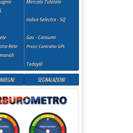
agnie
Mercato Tutelato
A.
Indice Selectra - SQ
ete
Gas - Consumi
tra-Rete
Prezzi Contratto GPL
imanali
Today@
ONVEGNI
SEGNALAZIONI
enibili'
29.