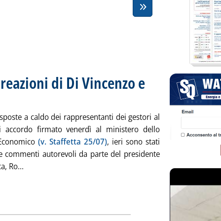
 reazioni di Di Vincenzo e
e 14.36.
sposte a caldo dei rappresentanti dei gestori al
i accordo firmato venerdì al ministero dello
 Economico
(v. Staffetta 25/07)
, ieri sono stati
ue commenti autorevoli da parte del presidente
Leggi tutta la notizia: 'Verbale carburanti, le reazioni di
a, Ro...