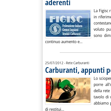
aderenti
La Figisc 
in riferim
contestan
voluto pu
sono dimi
Leggi tutta la no
continuo aumento e...
25/07/2012
- Rete Carburanti
Carburanti, appunti p
Lo sciope
porre all
della rete
tavolo di
abbiamo pu
Leggi tutta la notizia: 'Ca
di restitui...