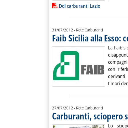
Lista allegati PDF alla notiz
Ddl carburanti Lazio
31/07/2012
- Rete Carburanti
Faib Sicilia alla Esso: 
La Faib si
disappunt
compagnia
con rifer
derivanti 
timori den
27/07/2012
- Rete Carburanti
Carburanti, sciopero 
Lo sciop