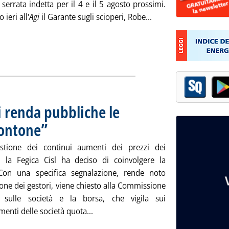
a serrata indetta per il 4 e il 5 agosto prossimi.
Leggi tutta la notizia
 ieri all'
Agi
il Garante sugli scioperi, Robe...
i renda pubbliche le
contone”
. Pubblicata mercoledì 25 luglio 2012 alle 15.48.
stione dei continui aumenti dei prezzi dei
i la Fegica Cisl ha deciso di coinvolgere la
Con una specifica segnalazione, rende noto
ione dei gestori, viene chiesto alla Commissione
e sulle società e la borsa, che vigila sui
Leggi tutta la notizia: 'Fegica alla C
nti delle società quota...