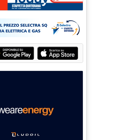
: 'Garante, senza trattativa difficile impedire lo sciopero dei ges
onsob: Eni renda pubbliche le informazioni sullo “scontone” '