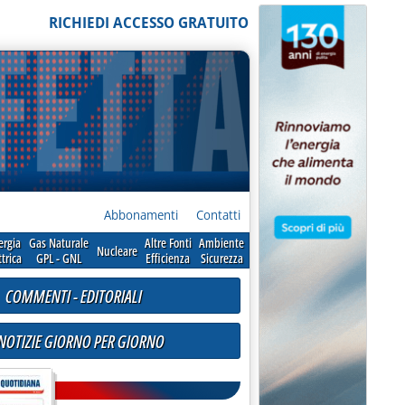
RICHIEDI ACCESSO GRATUITO
Abbonamenti
Contatti
ergia
Gas Naturale
Altre Fonti
Ambiente
Nucleare
ttrica
GPL - GNL
Efficienza
Sicurezza
COMMENTI - EDITORIALI
 NOTIZIE GIORNO PER GIORNO