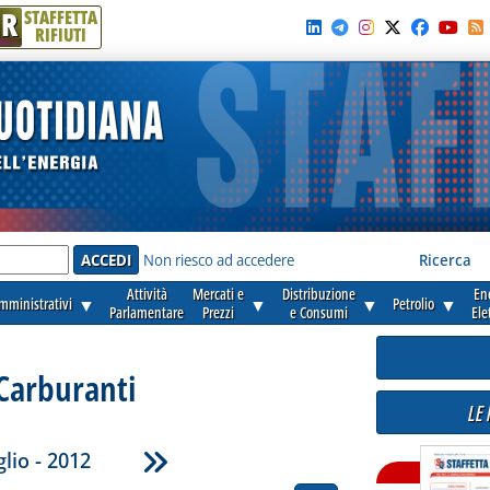
R
STAFFETTA
RIFIUTI
e'
Non riesco ad accedere
Ricerca
Attività
Mercati e
Distribuzione
En
amministrativi
▼
▼
▼
Petrolio
▼
Parlamentare
Prezzi
e Consumi
Ele
Carburanti
LE
lio - 2012