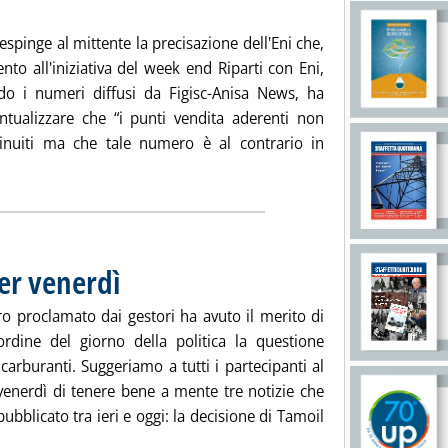
respinge al mittente la precisazione dell'Eni che,
ento all'iniziativa del week end Riparti con Eni,
do i numeri diffusi da Figisc-Anisa News, ha
ntualizzare che “i punti vendita aderenti non
nuiti ma che tale numero è al contrario in
tizia: 'Riparti con Eni, Figisc replica su numero impianti aderen
er venerdì
. Pubblicata mercoledì 25 luglio 2012 alle 15.8.
ro proclamato dai gestori ha avuto il merito di
'ordine del giorno della politica la questione
 carburanti. Suggeriamo a tutti i partecipanti al
 venerdì di tenere bene a mente tre notizie che
bblicato tra ieri e oggi: la decisione di Tamoil
rburanti, appunti per venerdì'