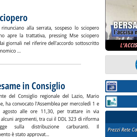
sciopero
. Pubblicata martedì 31 luglio 2012 alle 14.33.
 rinunciano alla serrata, sospeso lo sciopero
no apre la trattativa, pressing Mse sciopero
ai giornali nel riferire dell'accordo sottoscritto
L’ACCI
Leggi tutta la notizia: 'Carburanti, non solo sciopero'
nomico ...
esame in Consiglio
. Pubblicata martedì 31 luglio 2012 alle 11.40.
Sezione:
ente del Consiglio regionale del Lazio, Mario
e, ha convocato l'Assemblea per mercoledì 1 e
Sezione: quotazi
 agosto alle ore 11,30, per trattare in via
a alcuni argomenti, tra cui il DDL 323 di riforma
gge sulla distribuzione carburanti. Il
STAFFETTA PRE
Prezzi Rete C
Leggi tutta la notizia: 'Ddl carburanti La
nto è stato approvat...