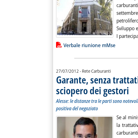
carburanti
settembr
petrolife
Sviluppo e
I partecip
Lista allegati PDF alla notiz
Verbale riunione mMse
27/07/2012
- Rete Carburanti
Garante, senza trattati
sciopero dei gestori
. Sott
. Pubb
Alesse: le distanze tra le parti sono notev
positiva del negoziato
Se al mini
la trattat
carburant