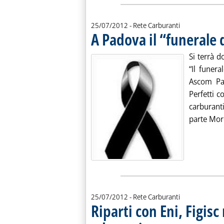
25/07/2012
- Rete Carburanti
A Padova il “funerale 
Si terrà d
“Il funer
Ascom Pad
Perfetti c
carburant
parte More
25/07/2012
- Rete Carburanti
Riparti con Eni, Figis
. Pubblicata mercoledì 25 luglio 2