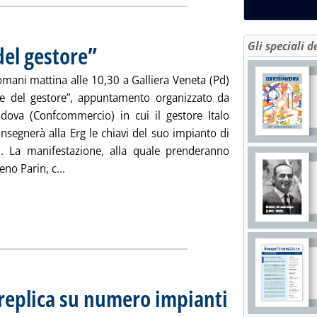
Gli speciali d
del gestore”
. Pubblicata mercoledì 25 luglio 2012 alle 15.13.
omani mattina alle 10,30 a Galliera Veneta (Pd)
ale del gestore”, appuntamento organizzato da
ova (Confcommercio) in cui il gestore Italo
onsegnerà alla Erg le chiavi del suo impianto di
i. La manifestazione, alla quale prenderanno
Leggi tutta la notizia: 'A Padova il “funerale del g
no Parin, c...
c replica su numero impianti
012 alle 15.9.