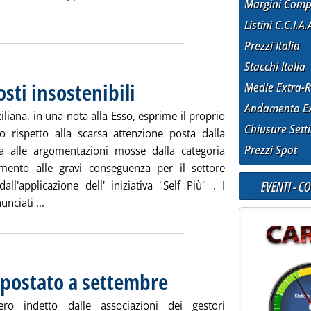
Margini Comp
ia
Listini C.C.I.A.
Prezzi Italia
Stacchi Italia
costi insostenibili
. Pubblicata martedì 31 luglio 2012 alle 10.31.
Medie Extra-R
Andamento Ex
ciliana, in una nota alla Esso, esprime il proprio
Chiusure Sett
o rispetto alla scarsa attenzione posta dalla
Prezzi Spot
 alle argomentazioni mosse dalla categoria
imento alle gravi conseguenza per il settore
EVENTI - C
dall'applicazione dell' iniziativa "Self Più" . I
Leggi tutta la notizia: 'Faib Sicilia alla Esso: costi insost
unciati ...
spostato a settembre
. Pubblicata venerdì 27 luglio 2012 alle 15.
ero indetto dalle associazioni dei gestori