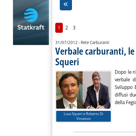
1
2
3
31/07/2012
- Rete Carburanti
Verbale carburanti, le
Squeri
. Pubblicata martedì 31 luglio 2012 all
Dopo le ri
verbale d
Sviluppo
diffusi d
della Fegic
Luca Squeri e Roberto Di
Vincenzo