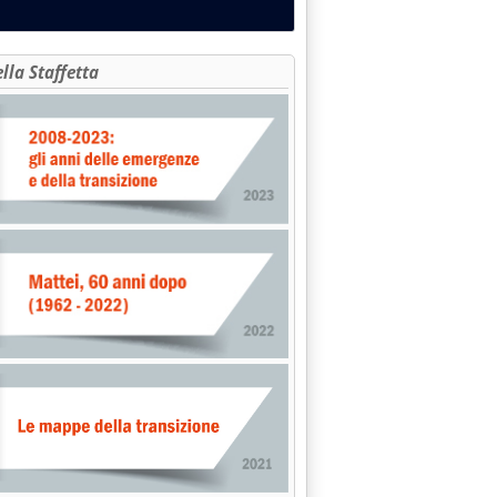
ella Staffetta
estore”'