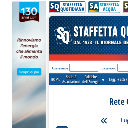
S
S
S
Q
A
STAFFETTA
STAFFETTA
QUOTIDIANA
ACQUA
'Modulo Login per acceder
Username
password
Società
Politiche
HOME
▼
Leggi e atti 
Associazioni
dell'Energia
Rete 
Lug