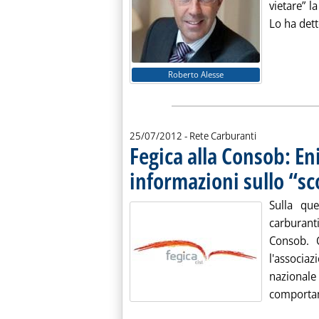
vietare” l
Lo ha detto
Roberto Alesse
25/07/2012
- Rete Carburanti
Fegica alla Consob: En
informazioni sullo “s
Sulla que
carburant
Consob. 
l'associaz
nazional
comportame