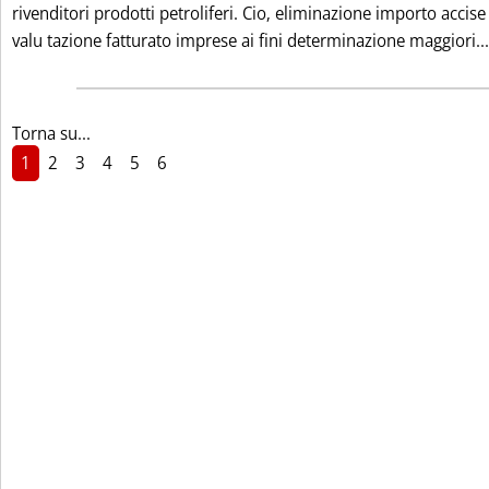
rivenditori prodotti petroliferi. Cio‚ eliminazione importo accise
valu tazione fatturato imprese ai fini determinazione maggiori...
Torna su...
1
2
3
4
5
6