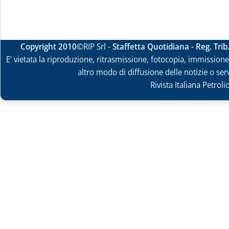
Copyright 2010
©RIP Srl -
Staffetta Quotidiana - Reg. Tri
E' vietata la riproduzione, ritrasmissione, fotocopia, immissione 
altro modo di diffusione delle notizie o ser
Rivista Italiana Petrol