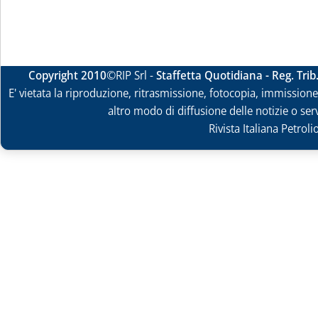
Copyright 2010
©RIP Srl -
Staffetta Quotidiana - Reg. Tri
E' vietata la riproduzione, ritrasmissione, fotocopia, immissione 
altro modo di diffusione delle notizie o ser
Rivista Italiana Petrol